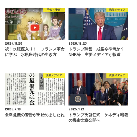
予知・予言
洗脳メディア
2024.11.20
2020.12.23
祝！水瓶座入り！ フランス革命
トランプ陣営 戒厳令準備か？
に学ぶ 水瓶座時代の生き方
NHK等 主要メディアが報道
洗脳メディア
洗脳メディア
2026.4.10
2025.1.21
食料危機の警告が出始めましたね
トランプ氏就任式 ケネディ暗殺
の機密文章公開へ