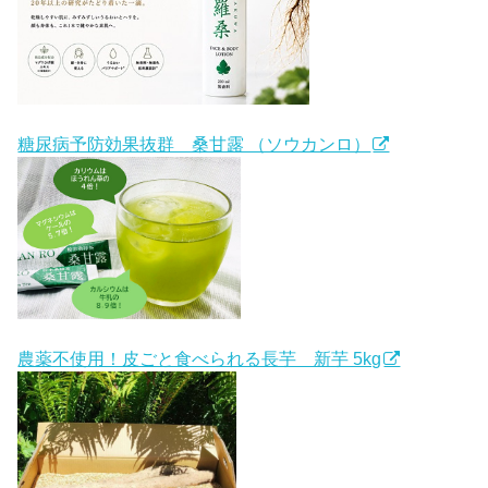
糖尿病予防効果抜群 桑甘露 （ソウカンロ）
農薬不使用！皮ごと食べられる長芋 新芋 5kg