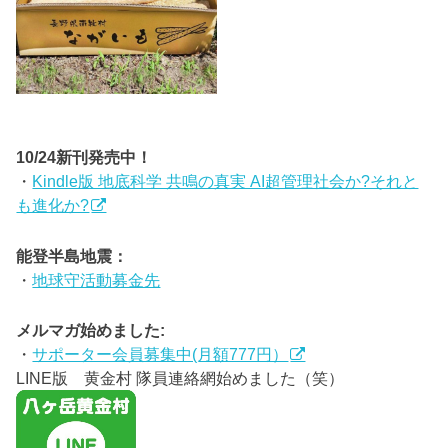
10/24新刊発売中！
・
Kindle版 地底科学 共鳴の真実 AI超管理社会か?それと
も進化か?
能登半島地震：
・
地球守活動募金先
メルマガ始めました:
・
サポーター会員募集中(月額777円）
LINE版 黄金村 隊員連絡網始めました（笑）