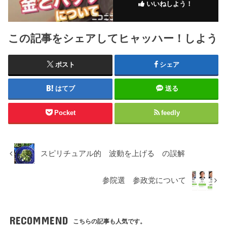
いいねしよう！
この記事をシェアしてヒャッハー！しよう
ポスト
シェア
はてブ
送る
Pocket
feedly
スピリチュアル的 波動を上げる の誤解
参院選 参政党について
RECOMMEND
こちらの記事も人気です。