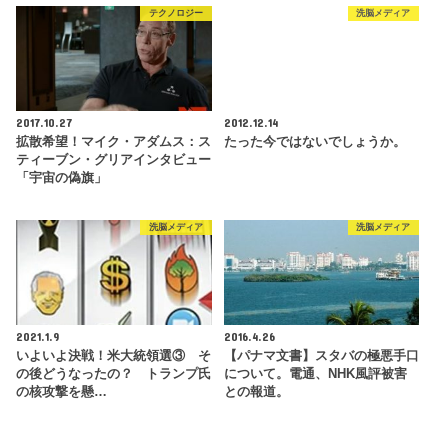
テクノロジー
洗脳メディア
2017.10.27
2012.12.14
拡散希望！マイク・アダムス：ス
たった今ではないでしょうか。
ティーブン・グリアインタビュー
「宇宙の偽旗」
洗脳メディア
洗脳メディア
2021.1.9
2016.4.26
いよいよ決戦！米大統領選③ そ
【パナマ文書】スタバの極悪手口
の後どうなったの？ トランプ氏
について。電通、NHK風評被害
の核攻撃を懸…
との報道。