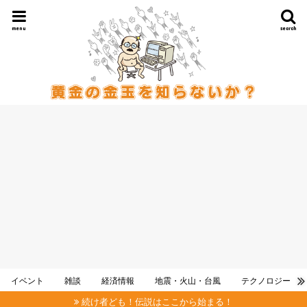
menu
search
イベント
雑談
経済情報
地震・火山・台風
テクノロジー
続け者ども！伝説はここから始まる！