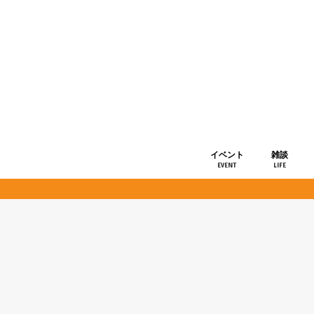
イベント
雑談
EVENT
LIFE
ショップ情
お知らせ