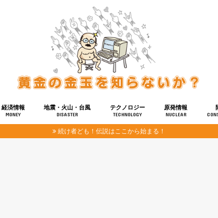
経済情報
地震・火山・台風
テクノロジー
原発情報
MONEY
DISASTER
TECHNOLOGY
NUCLEAR
CON
続け者ども！伝説はここから始まる！
報
健康
宇宙
奴ら
予知
洗脳