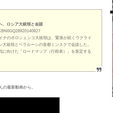
へ、ロシア大統領と会談
idJPKBN0GQ28920140827
ライナのポロシェンコ大統領は、緊張が続くウクライ
ン大統領とベラルーシの首都ミンスクで会談した。
戦に向けた「ロードマップ（行程表）」を策定する
んの最新動画から。