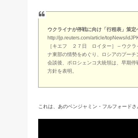
ウクライナが停戦に向け「行程表」策定
http://jp.reuters.com/article/topNews/
［キエフ ２７日 ロイター］ – ウク
ナ東部の情勢をめぐり、ロシアのプーチ
会談後、ポロシェンコ大統領は、早期停
方針を表明。
これは、あのベンジャミン・フルフォードさ