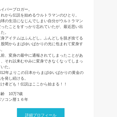
ハイパーブロガー。
これから伝説を始めるウルトラマンのひとり。
地球の生活になじんでしまい自分がウルトラマン
だったことをすっかり忘れていたが、最近思い出
した。
変身アイテムはふんどし。ふんどしを脱ぎ捨てる
と股間からまばゆいばかりの光に包まれて変身す
る。
以前、変身の最中に通報されてしまったことがあ
り、それ以来むやみに変身できなくなってしまっ
ていた。
2012年よりこの日本からまばゆいばかりの黄金の
光を発し続ける。
続け者ども！伝説はここから始まる！！
年齢 10万?歳
パソコン暦１６年
詳細プロフィール