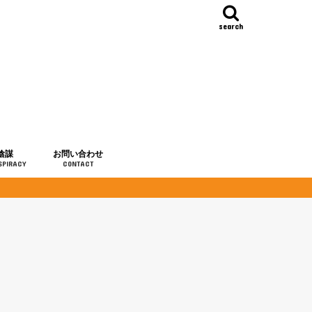
search
陰謀
お問い合わせ
SPIRACY
CONTACT
の歴史
・予言
メディア