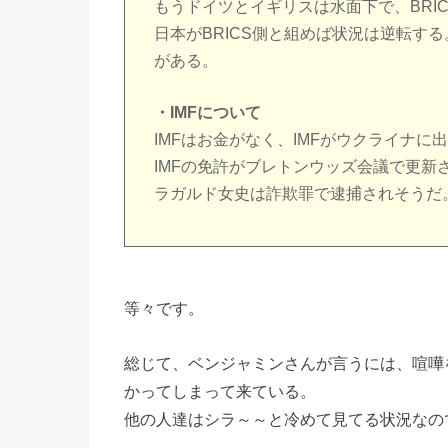
もうドイツとイギリスは水面下で、BRI
日本がBRICS側と組めば状況は逆転する
がある。
・IMFについて
IMFはお金がなく、IMFがウクライナ
IMFの免許がブレトンウッズ会議で更新
ラガルド女史は詐欺罪で逮捕されそうだ
等々です。
総じて、ベンジャミンさんが言うには、喧嘩
かってしまって来ている。
他の人達はシラ～～と冷めて見てる状況なの