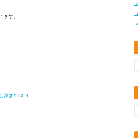
f
てます。
tw
添加剤OE9