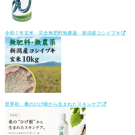
令和７年玄米 完全無肥料無農薬 新潟産コシイブキ
世界初 桑のひげ根から生まれたスキンケア