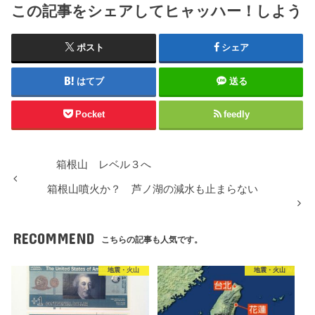
この記事をシェアしてヒャッハー！しよう
ポスト
シェア
はてブ
送る
Pocket
feedly
箱根山 レベル３へ
箱根山噴火か？ 芦ノ湖の減水も止まらない
RECOMMEND
こちらの記事も人気です。
地震・火山
地震・火山