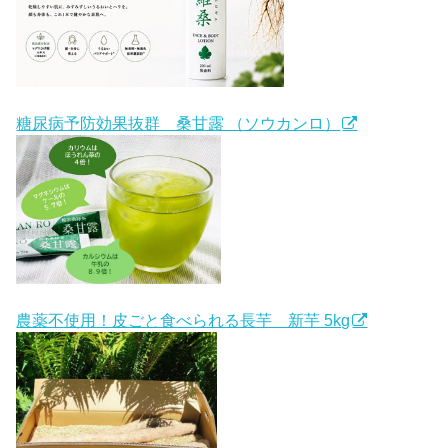
糖尿病予防効果抜群 桑甘露 （ソウカンロ）
農薬不使用！皮ごと食べられる長芋 新芋 5kg