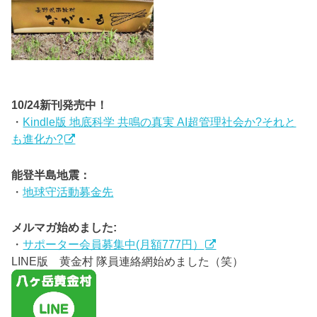
10/24新刊発売中！
・
Kindle版 地底科学 共鳴の真実 AI超管理社会か?それと
も進化か?
能登半島地震：
・
地球守活動募金先
メルマガ始めました:
・
サポーター会員募集中(月額777円）
LINE版 黄金村 隊員連絡網始めました（笑）