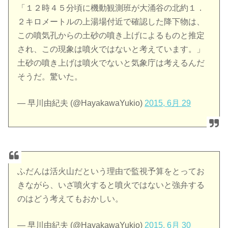
「１２時４５分頃に機動観測班が大涌谷の北約１．
２キロメートルの上湯場付近で確認した降下物は、
この噴気孔からの土砂の噴き上げによるものと推定
され、この現象は噴火ではないと考えています。」
土砂の噴き上げは噴火でないと気象庁は考えるんだ
そうだ。驚いた。
— 早川由紀夫 (@HayakawaYukio)
2015, 6月 29
ふだんは活火山だという理由で監視予算をとってお
きながら、いざ噴火すると噴火ではないと強弁する
のはどう考えてもおかしい。
— 早川由紀夫 (@HayakawaYukio)
2015, 6月 30