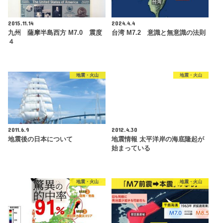
2015.11.14
2024.4.4
九州 薩摩半島西方 M7.0 震度
台湾 M7.2 意識と無意識の法則
４
地震・火山
地震・火山
2011.6.9
2012.4.30
地震後の日本について
地震情報 太平洋岸の海底隆起が
始まっている
地震・火山
地震・火山