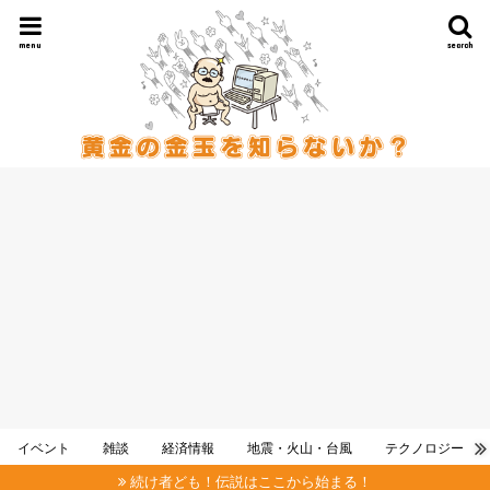
menu
search
イベント
雑談
経済情報
地震・火山・台風
テクノロジー
続け者ども！伝説はここから始まる！