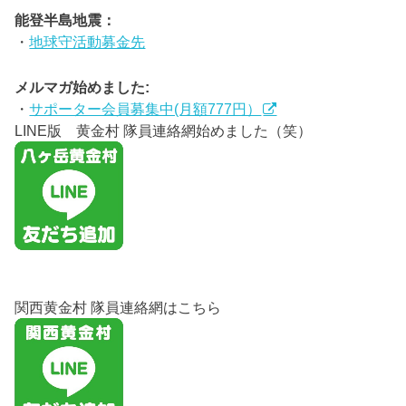
能登半島地震：
・
地球守活動募金先
メルマガ始めました:
・
サポーター会員募集中(月額777円）
LINE版 黄金村 隊員連絡網始めました（笑）
関西黄金村 隊員連絡網はこちら