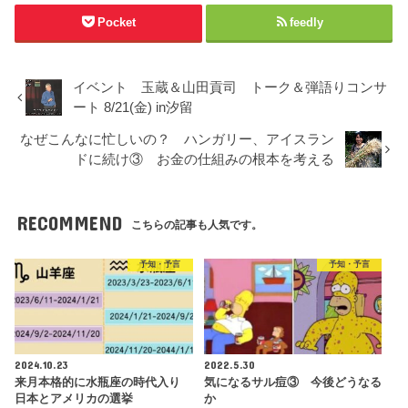
Pocket
feedly
イベント 玉蔵＆山田貢司 トーク＆弾語りコンサ
ート 8/21(金) in汐留
なぜこんなに忙しいの？ ハンガリー、アイスラン
ドに続け③ お金の仕組みの根本を考える
RECOMMEND
こちらの記事も人気です。
予知・予言
予知・予言
2024.10.23
2022.5.30
来月本格的に水瓶座の時代入り
気になるサル痘③ 今後どうなる
日本とアメリカの選挙
か