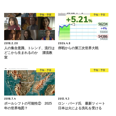
予知・予言
予知・予言
2018.2.20
2026.4.8
人の集合意識、トレンド、流行は
停戦からの第三次世界大戦
どこから生まれるのか 漂流教
室
予知・予言
予知・予言
2018.7.4
2013.9.3
ポールシフトの可能性② 2025
ロン・バード氏 最新ツィート
年の世界地図？
日本は火による洗礼を受ける