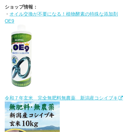
ショップ情報：
・
オイル交換が不要になる！植物酵素の特殊な添加剤
OE9
令和７年玄米 完全無肥料無農薬 新潟産コシイブキ