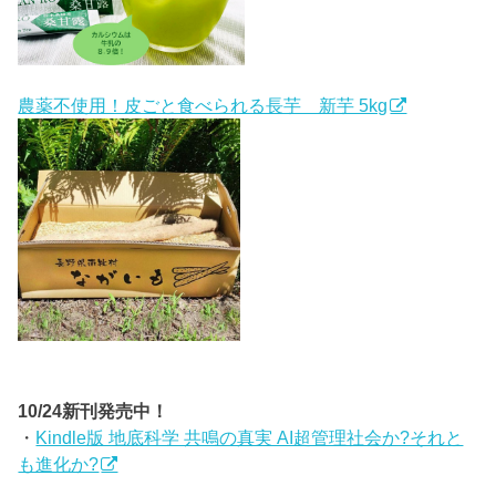
農薬不使用！皮ごと食べられる長芋 新芋 5kg
10/24新刊発売中！
・
Kindle版 地底科学 共鳴の真実 AI超管理社会か?それと
も進化か?