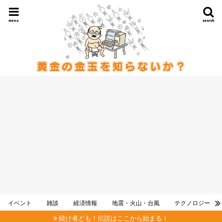
menu
search
イベント
雑談
経済情報
地震・火山・台風
テクノロジー
続け者ども！伝説はここから始まる！