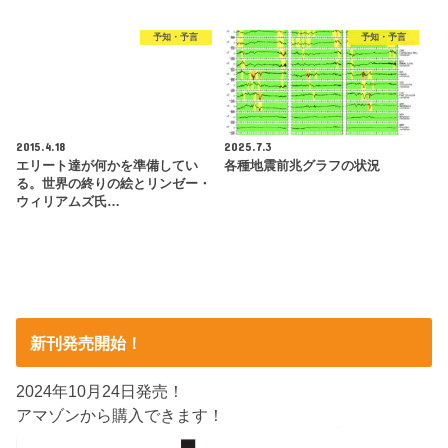
予知・予言
予知・予言
2015.4.18
2025.7.3
エリート達が何かを準備してい
各種地震前兆グラフの状況
る。世界の終りの絵とリンゼー・
ウィリアムズ氏…
新刊発売開始！
2024年10月24日発売！
アマゾンから購入できます！