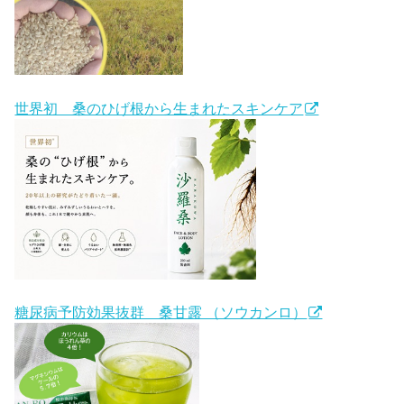
世界初 桑のひげ根から生まれたスキンケア
糖尿病予防効果抜群 桑甘露 （ソウカンロ）