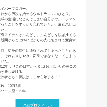
ハイパーブロガー。
これから伝説を始めるウルトラマンのひとり。
地球の生活になじんでしまい自分がウルトラマン
だったことをすっかり忘れていたが、最近思い出
した。
変身アイテムはふんどし。ふんどしを脱ぎ捨てる
と股間からまばゆいばかりの光に包まれて変身す
る。
以前、変身の最中に通報されてしまったことがあ
り、それ以来むやみに変身できなくなってしまっ
ていた。
2012年よりこの日本からまばゆいばかりの黄金の
光を発し続ける。
続け者ども！伝説はここから始まる！！
年齢 10万?歳
パソコン暦１６年
詳細プロフィール