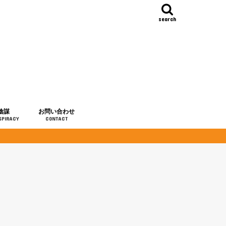
search
陰謀
お問い合わせ
SPIRACY
CONTACT
の歴史
・予言
メディア