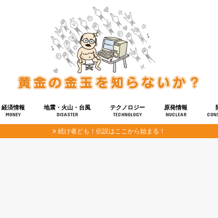
経済情報
地震・火山・台風
テクノロジー
原発情報
MONEY
DISASTER
TECHNOLOGY
NUCLEAR
CON
続け者ども！伝説はここから始まる！
報
健康
宇宙
奴ら
予知
洗脳