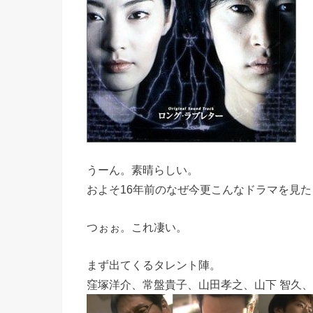
うーん。素晴らしい。
およそ16年前のなぜ今更こんなドラマを見
つぉぉ。これ凄い。
まず出てくるタレント陣。
窪塚洋介、常盤貴子、山田孝之、山下 智久