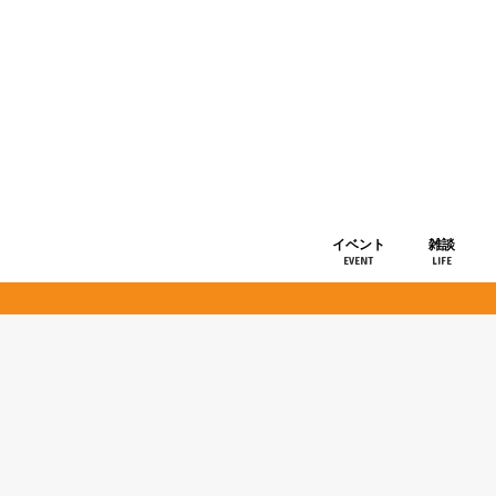
イベント
雑談
EVENT
LIFE
ショップ情
お知らせ