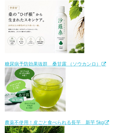
糖尿病予防効果抜群 桑甘露 （ソウカンロ）
農薬不使用！皮ごと食べられる長芋 新芋 5kg