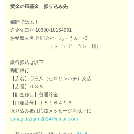
黄金の風基金 振り込み先
郵貯では以下
送金先口座 10380-18164961
お受取人名 合同会社 あ・うん 様
（ト゛）ア ウン 様）
銀行振込は以下
郵貯銀行
【店名】〇三八（ゼロサンハチ）支店
【店番】０３８
【貯金種目】普通貯金
【口座番号】１８１６４９６
振り込み後は応援メッセージを以下に
yanagida.farm2014@gmail.com