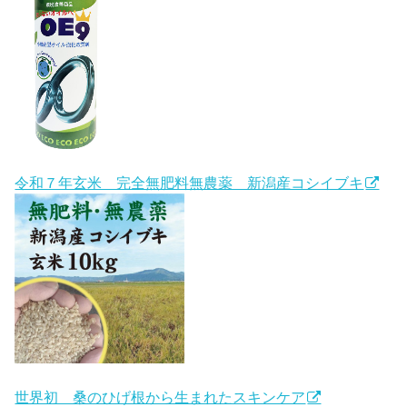
令和７年玄米 完全無肥料無農薬 新潟産コシイブキ
世界初 桑のひげ根から生まれたスキンケア