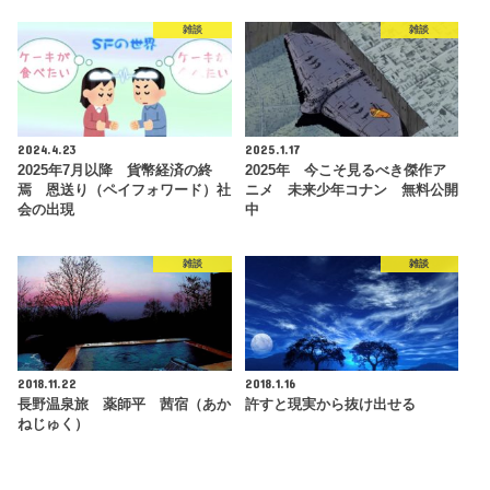
雑談
雑談
2024.4.23
2025.1.17
2025年7月以降 貨幣経済の終
2025年 今こそ見るべき傑作ア
焉 恩送り（ペイフォワード）社
ニメ 未来少年コナン 無料公開
会の出現
中
雑談
雑談
2018.11.22
2018.1.16
長野温泉旅 薬師平 茜宿（あか
許すと現実から抜け出せる
ねじゅく）