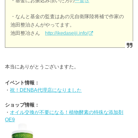
・基金にお振込み頂いた方の
一覧
・なんと基金の監査はあの元自衛隊陸将補で作家の
池田整治さんがやってます。
池田整冶さん
http://ikedaseiji.info/
本当にありがとうございますた。
イベント情報：
・
祝！DENBA代理店になりました
ショップ情報：
・
オイル交換が不要になる！植物酵素の特殊な添加剤
OE9