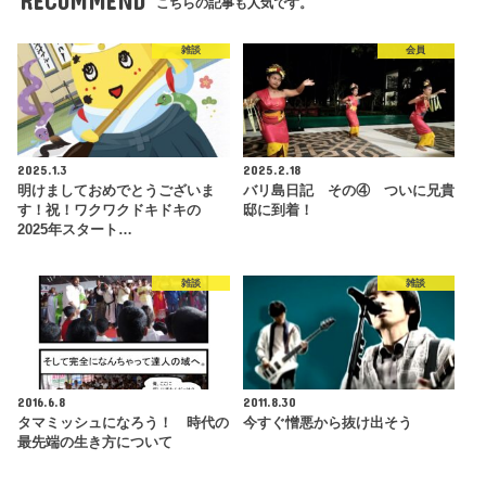
RECOMMEND
こちらの記事も人気です。
雑談
会員
2025.1.3
2025.2.18
明けましておめでとうございま
バリ島日記 その④ ついに兄貴
す！祝！ワクワクドキドキの
邸に到着！
2025年スタート…
雑談
雑談
2016.6.8
2011.8.30
タマミッシュになろう！ 時代の
今すぐ憎悪から抜け出そう
最先端の生き方について