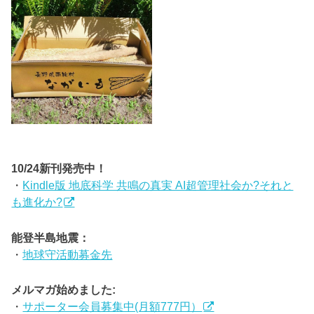
10/24新刊発売中！
・
Kindle版 地底科学 共鳴の真実 AI超管理社会か?それと
も進化か?
能登半島地震：
・
地球守活動募金先
メルマガ始めました:
・
サポーター会員募集中(月額777円）