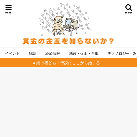
menu
search
イベント
雑談
経済情報
地震・火山・台風
テクノロジー
続け者ども！伝説はここから始まる！