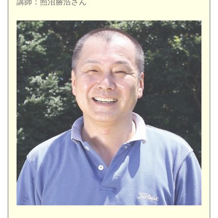
講師：照沼勝浩さん