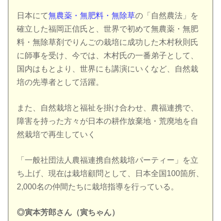
日本にて
無農薬・無肥料・無除草
の「自然農法」を
確立した福岡正信氏と、世界で初めて無農薬・無肥
料・無除草剤でりんごの栽培に成功した木村秋則氏
に師事を受け、今では、木村氏の一番弟子として、
国内はもとより、世界にも講演にいくなど、自然栽
培の先導者として活躍。
また、自然栽培と福祉を掛け合わせ、農福連携で、
障害を持った方々が日本の耕作放棄地・荒廃地を自
然栽培で再生していく
「一般社団法人農福連携自然栽培パーティー」を立
ち上げ、現在は栽培顧問として、日本全国100箇所、
2,000名の仲間たちに栽培指導を行っている。
◎寅本芳郎さん（寅ちゃん）