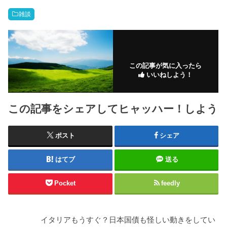
雑談
この記事が気に入ったら
いいねしよう！
この記事をシェアしてヒャッハー！しよう
ポスト
シェア
はてブ
送る
Pocket
feedly
イタリアもうすぐ？日本国債も怪しい動きをしてい