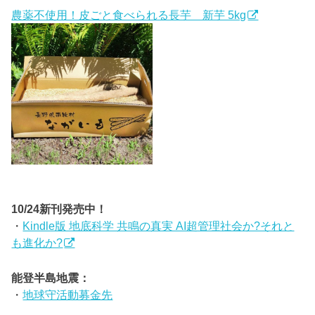
農薬不使用！皮ごと食べられる長芋 新芋 5kg
10/24新刊発売中！
・
Kindle版 地底科学 共鳴の真実 AI超管理社会か?それと
も進化か?
能登半島地震：
・
地球守活動募金先