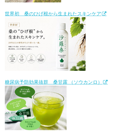
世界初 桑のひげ根から生まれたスキンケア
糖尿病予防効果抜群 桑甘露 （ソウカンロ）