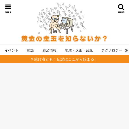
menu
search
イベント
雑談
経済情報
地震・火山・台風
テクノロジー
続け者ども！伝説はここから始まる！