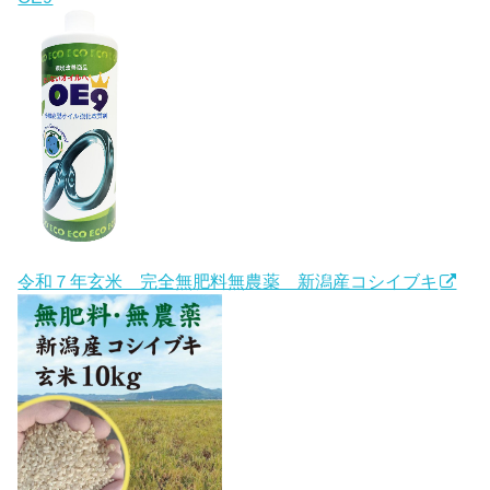
令和７年玄米 完全無肥料無農薬 新潟産コシイブキ