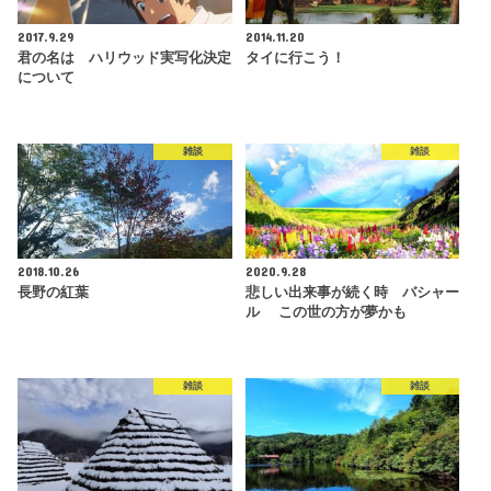
2017.9.29
2014.11.20
君の名は ハリウッド実写化決定
タイに行こう！
について
雑談
雑談
2018.10.26
2020.9.28
長野の紅葉
悲しい出来事が続く時 バシャー
ル この世の方が夢かも
雑談
雑談