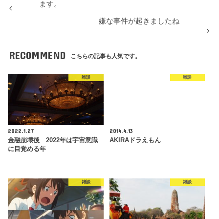
ます。
嫌な事件が起きましたね
RECOMMEND
こちらの記事も人気です。
雑談
雑談
2022.1.27
2014.4.13
金融崩壊後 2022年は宇宙意識
AKIRAドラえもん
に目覚める年
雑談
雑談