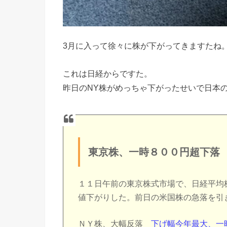
3月に入って徐々に株が下がってきますたね
これは日経からですた。
昨日のNY株がめっちゃ下がったせいで日本
東京株、一時８００円超下落
１１日午前の東京株式市場で、日経平均
値下がりした。前日の米国株の急落を引
ＮＹ株、大幅反落
下げ幅今年最大、一