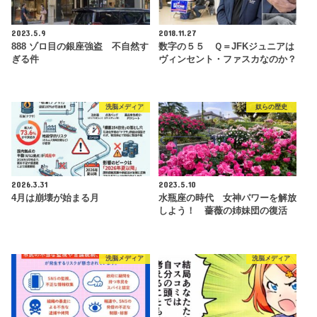
2023.5.9
2018.11.27
888 ゾロ目の銀座強盗 不自然す
数字の５５ Ｑ＝JFKジュニアは
ぎる件
ヴィンセント・ファスカなのか？
洗脳メディア
奴らの歴史
2026.3.31
2023.5.10
4月は崩壊が始まる月
水瓶座の時代 女神パワーを解放
しよう！ 薔薇の姉妹団の復活
洗脳メディア
洗脳メディア