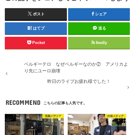
ポスト
シェア
はてブ
送る
Pocket
feedly
ベルギーテロ なぜベルギーなのか② アメリカよ
り先にユーロ崩壊
昨日のライブお疲れ様でした！
RECOMMEND
こちらの記事も人気です。
洗脳メディア
洗脳メディア