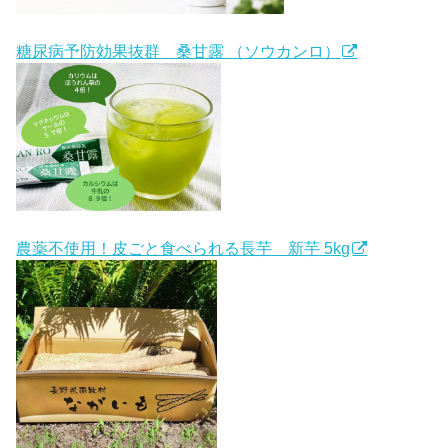
糖尿病予防効果抜群 桑甘露 （ソウカンロ）
農薬不使用！皮ごと食べられる長芋 新芋 5kg