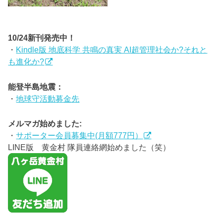
10/24新刊発売中！
・
Kindle版 地底科学 共鳴の真実 AI超管理社会か?それと
も進化か?
能登半島地震：
・
地球守活動募金先
メルマガ始めました:
・
サポーター会員募集中(月額777円）
LINE版 黄金村 隊員連絡網始めました（笑）