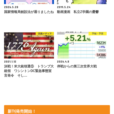
2026.5.28
2019.5.24
国家情報局創設法が通りましたね
動画漫画 私立Z学園の憂鬱
洗脳メディア
予知・予言
2021.1.12
2026.4.8
決戦！米大統領選⑤ トランプ大
停戦からの第三次世界大戦
統領 ワシントンDC緊急事態宣
言発令 そし…
新刊発売開始！