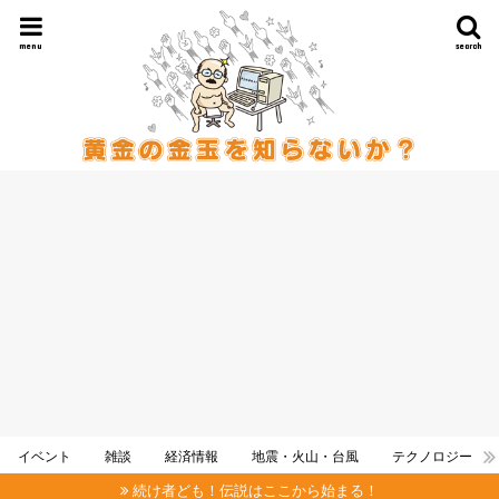
menu
search
イベント
雑談
経済情報
地震・火山・台風
テクノロジー
続け者ども！伝説はここから始まる！