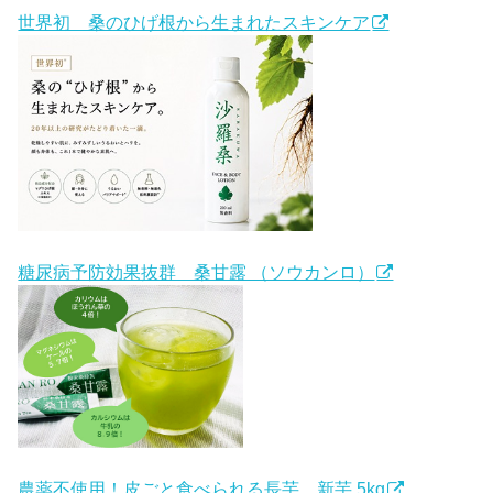
世界初 桑のひげ根から生まれたスキンケア
糖尿病予防効果抜群 桑甘露 （ソウカンロ）
農薬不使用！皮ごと食べられる長芋 新芋 5kg