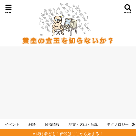
menu
search
イベント
雑談
経済情報
地震・火山・台風
テクノロジー
続け者ども！伝説はここから始まる！