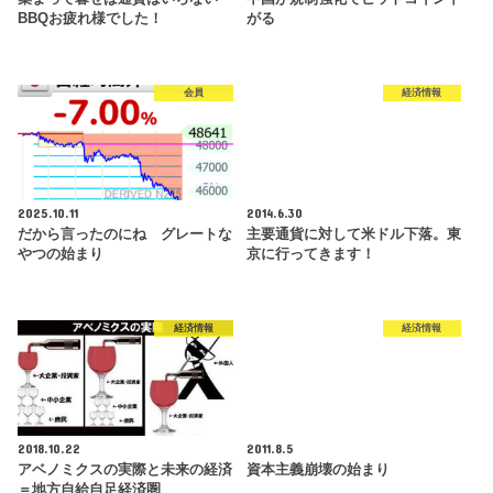
BBQお疲れ様でした！
がる
会員
経済情報
2025.10.11
2014.6.30
だから言ったのにね グレートな
主要通貨に対して米ドル下落。東
やつの始まり
京に行ってきます！
経済情報
経済情報
2018.10.22
2011.8.5
アベノミクスの実際と未来の経済
資本主義崩壊の始まり
＝地方自給自足経済圏