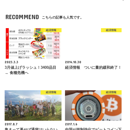
RECOMMEND
こちらの記事も人気です。
経済情報
経済情報
2023.3.3
2014.10.30
3月値上げラッシュ！3400品目
経済情報 ついに量的緩和終了！
→ 食糧危機へ
経済情報
経済情報
2017.8.7
2017.1.6
集まって暮せば通貨はいらない
中国が規制強化でビットコイン下