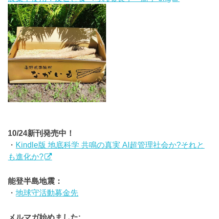
10/24新刊発売中！
・
Kindle版 地底科学 共鳴の真実 AI超管理社会か?それと
も進化か?
能登半島地震：
・
地球守活動募金先
メルマガ始めました: