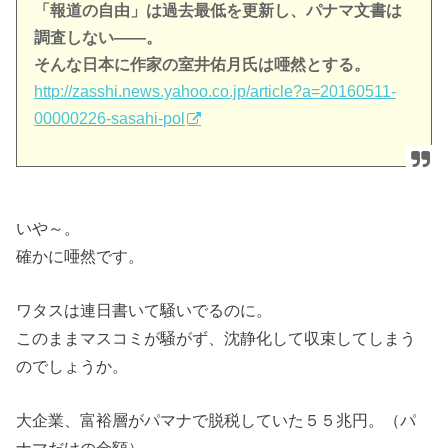
「報道の自由」は過去最低を更新し、パナマ文書は
調査しない――。
そんな日本に作家の室井佑月氏は唖然とする。
http://zasshi.news.yahoo.co.jp/article?a=20160511-
00000226-sasahi-pol
いや～。
確かに唖然です。
ワタスは連日書いて騒いでるのに。
このままマスコミが騒がず、沈静化して収束してしまう
のでしょうか。
大企業、富裕層がパマナで脱税していた５５兆円。（パ