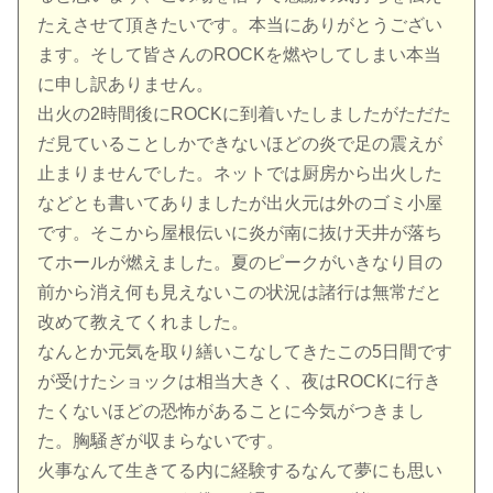
たえさせて頂きたいです。本当にありがとうござい
ます。そして皆さんのROCKを燃やしてしまい本当
に申し訳ありません。
出火の2時間後にROCKに到着いたしましたがただた
だ見ていることしかできないほどの炎で足の震えが
止まりませんでした。ネットでは厨房から出火した
などとも書いてありましたが出火元は外のゴミ小屋
です。そこから屋根伝いに炎が南に抜け天井が落ち
てホールが燃えました。夏のピークがいきなり目の
前から消え何も見えないこの状況は諸行は無常だと
改めて教えてくれました。
なんとか元気を取り繕いこなしてきたこの5日間です
が受けたショックは相当大きく、夜はROCKに行き
たくないほどの恐怖があることに今気がつきまし
た。胸騒ぎが収まらないです。
火事なんて生きてる内に経験するなんて夢にも思い