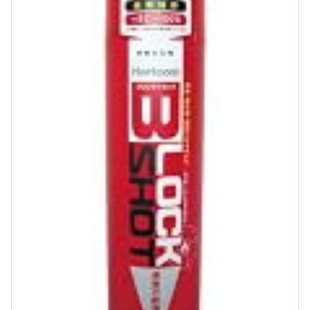
B
l
o
c
k
S
h
o
t
(
ブ
ロ
ッ
ク
シ
ョ
ッ
ト
)
p