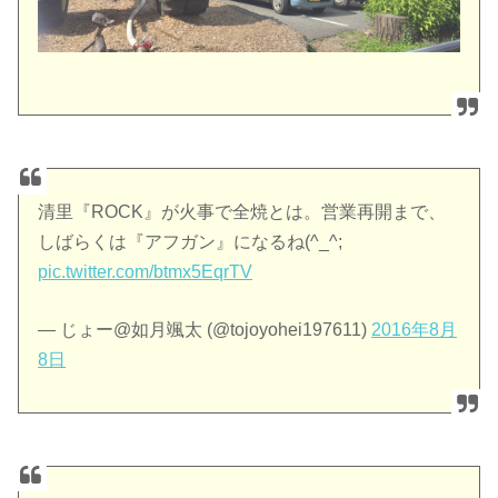
清里『ROCK』が火事で全焼とは。営業再開まで、
しばらくは『アフガン』になるね(^_^;
pic.twitter.com/btmx5EqrTV
— じょー@如月颯太 (@tojoyohei197611)
2016年8月
8日