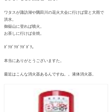
ワタスが諏訪湖や隅田川の花火大会に行けば雷と大雨で
洪水。
御嶽山に登れば噴火。
お茶しに行けば全焼。
ｶﾞｸｶﾞｸｶﾞｸｶﾞｶﾞｸ。
本当にありがとうございますた。
最近はこんな消火器あるんですね。。液体消火器。
液
体
消
火
具