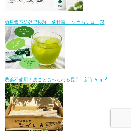
糖尿病予防効果抜群 桑甘露 （ソウカンロ）
農薬不使用！皮ごと食べられる長芋 新芋 5kg