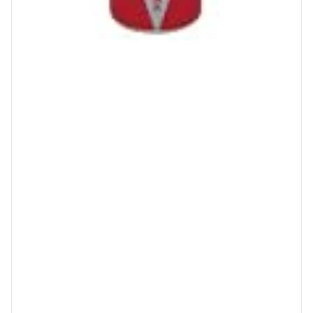
o
s
t
e
d
w
i
t
h
カ
エ
レ
バ
H
a
r
t
c
o
m
A
m
a
z
o
n
楽
天