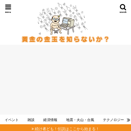
menu
search
イベント
雑談
経済情報
地震・火山・台風
テクノロジー
続け者ども！伝説はここから始まる！