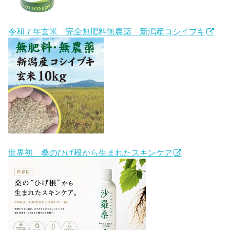
令和７年玄米 完全無肥料無農薬 新潟産コシイブキ
世界初 桑のひげ根から生まれたスキンケア