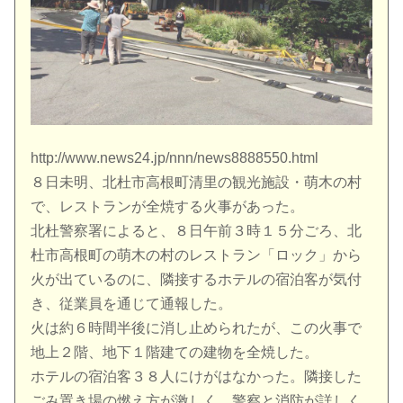
http://www.news24.jp/nnn/news8888550.html
８日未明、北杜市高根町清里の観光施設・萌木の村
で、レストランが全焼する火事があった。
北杜警察署によると、８日午前３時１５分ごろ、北
杜市高根町の萌木の村のレストラン「ロック」から
火が出ているのに、隣接するホテルの宿泊客が気付
き、従業員を通じて通報した。
火は約６時間半後に消し止められたが、この火事で
地上２階、地下１階建ての建物を全焼した。
ホテルの宿泊客３８人にけがはなかった。隣接した
ごみ置き場の燃え方が激しく、警察と消防が詳しく