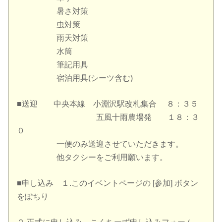
暑さ対策
虫対策
雨天対策
水筒
筆記用具
宿泊用具(シーツ含む)
■送迎 中央本線 小淵沢駅改札集合 ８：３５
五風十雨農場発 １８：３
０
一便のみ送迎させていただきます。
他タクシーをご利用願います。
■申し込み １.このイベントページの [参加] ボタン
をぽちり