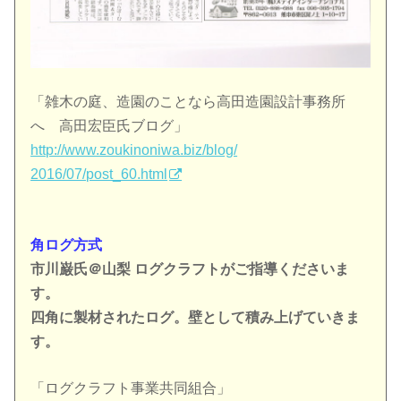
「雑木の庭、造園のことなら高田造園設計事務所
へ 高田
宏臣氏ブログ」
http://
www.zoukinoniwa.biz/blog/
2016/07/post_60.html
角ログ方式
市川巌氏＠山梨 ログクラフトがご指導くださいま
す。
四角に製材されたログ。壁として積み上げていきま
す。
「ログクラフト事業共同組合」