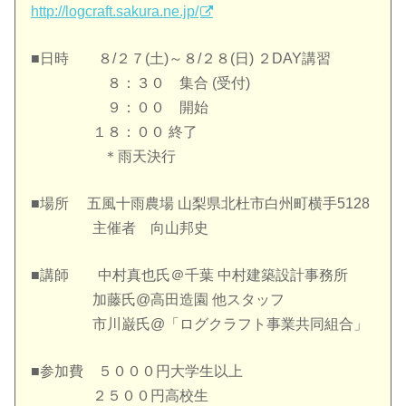
http://
logcraft.sakura.ne.jp/
■日時 ８/２７(土)～８/２８(日) ２DAY講習
８：３０ 集合 (受付)
９：００ 開始
１８：００ 終了
＊雨天決行
■場所 五風十雨農場 山梨県北杜市白州町横手5128
主催者 向山邦史
■講師 中村真也氏＠千葉 中村建築設計事務所
加藤氏@高田造園 他スタッフ
市川巌氏@「ログクラフト事業共同組合」
■参加費 ５０００円大学生以上
２５００円高校生