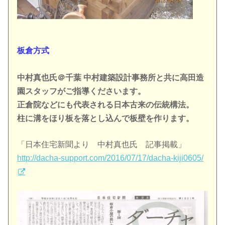
板倉方式
中村真也氏＠千葉 中村建築設計事務所と共に高田造
園スタッフがご指導くださいます。
正倉院などにも代表される日本古来の伝統構法。
柱に溝をほり板を落とし込んで板壁を作ります。
「日本住宅新聞より 中村真也氏 記事掲載」
http://dacha-support.com/
2016/07/17/dacha-kiji0605/