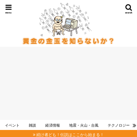
menu
search
イベント
雑談
経済情報
地震・火山・台風
テクノロジー
続け者ども！伝説はここから始まる！