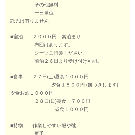
その他無料
一日単位
託児は有りません
■宿泊 ２０００円 素泊まり
布団はあります。
シーツご持参ください。
前泊２６日より受け付け可能。
■食事 ２７日(土)昼食１０００円
夕食１５００円 (餅つきします)
夕食お酒１０００円
２８日(日)朝食 ７００円
昼食１０００円
■持物 作業しやすい服や靴
軍手