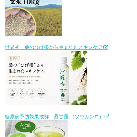
世界初 桑のひげ根から生まれたスキンケア
糖尿病予防効果抜群 桑甘露 （ソウカンロ）