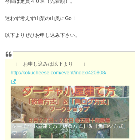
今回は定員４０名（先着順）。
迷わず考えず山梨の山奥にGo！
以下よりぜひお申し込み下さい。
↓
お申し込みは以下より ↓
http://kokucheese.com/
event/index/420808/