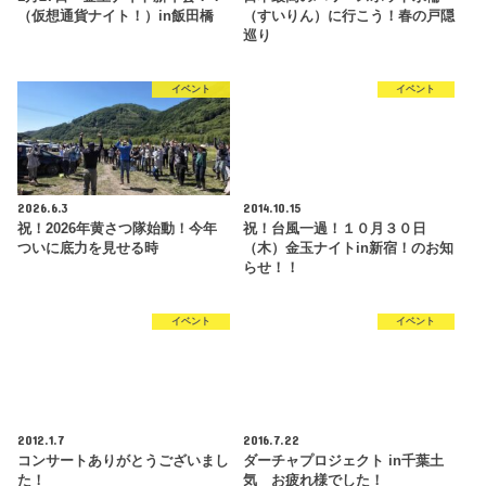
（仮想通貨ナイト！）in飯田橋
（すいりん）に行こう！春の戸隠
巡り
イベント
イベント
2026.6.3
2014.10.15
祝！2026年黄さつ隊始動！今年
祝！台風一過！１０月３０日
ついに底力を見せる時
（木）金玉ナイトin新宿！のお知
らせ！！
イベント
イベント
2012.1.7
2016.7.22
コンサートありがとうございまし
ダーチャプロジェクト in千葉土
た！
気 お疲れ様でした！