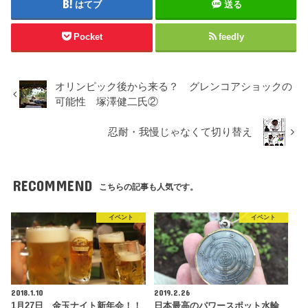
はてブ
送る
Pocket
feedly
オリンピック後から来る？ グレンコアショックの
可能性 塚澤健二氏②
忍耐・我慢じゃなくて切り替え
RECOMMEND
こちらの記事も人気です。
イベント
イベント
2018.1.10
2019.2.26
1月27日 金玉ナイト新年会！！
日本最高のパワースポット水輪