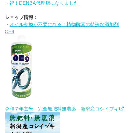
・
祝！DENBA代理店になりました
ショップ情報：
・
オイル交換が不要になる！植物酵素の特殊な添加剤
OE9
令和７年玄米 完全無肥料無農薬 新潟産コシイブキ