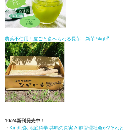
農薬不使用！皮ごと食べられる長芋 新芋 5kg
10/24新刊発売中！
・
Kindle版 地底科学 共鳴の真実 AI超管理社会か?それと