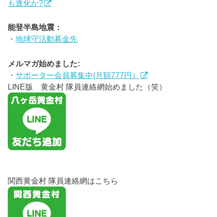
も進化か?
能登半島地震：
・
地球守活動募金先
メルマガ始めました:
・
サポーター会員募集中(月額777円）
LINE版 黄金村 隊員連絡網始めました（笑）
関西黄金村 隊員連絡網はこちら