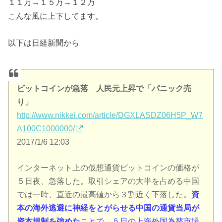
１１万→１５万→１２万
こんな風に上下してます。
以下は日経新聞から
ビットコインが急落 人民元上昇で「パニック売
り」
http://www.nikkei.com/article/DGXLASDZ06H5P_W7
A100C1000000/
2017/1/6 12:03
インターネット上の仮想通貨ビットコインの価格が
５日夜、急落した。取引シェアの大半を占める中国
では一時、直近の最高値から３割近く下落した。
資
本の海外逃避に神経をとがらせる中国の通貨当局が
資本規制を強めた
ことで、５日の上海外国為替市場