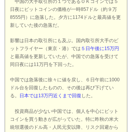
中国の大手取引所の１つであるＯＫコインでは５
日夜にビットコインの価格が一時857ドル（約９万
8555円）に急落した。夕方に1174ドルと最高値を更
新していた後の急落だ。
影響は日本の取引所にも及ぶ。国内取引所大手のビ
ットフライヤー（東京・港）では
５日午後に15万円
と最高値を更新していたが、中国での急落を受けて
同日夜には11万円を下回った。
中国では急落後に徐々に値を戻し、６日午前に1000
ドル台を回復したものの、その後は再び下げてい
る。
日本では13万円近くまで回復
した。
投資商品が少ない中国では、個人を中心にビット
コインを買う動きが広がっていた。特に昨秋の米大
統領選後のドル高・人民元安以降、リスク回避から