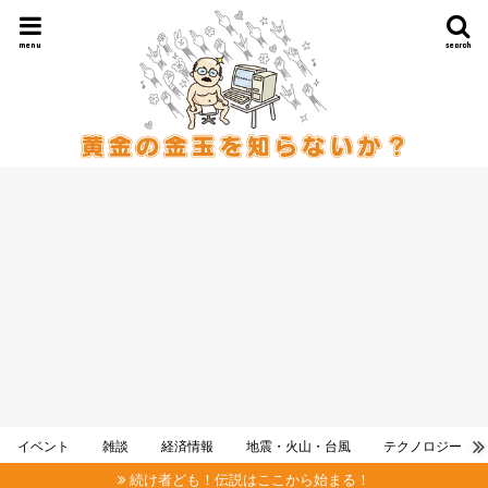
menu
search
イベント
雑談
経済情報
地震・火山・台風
テクノロジー
続け者ども！伝説はここから始まる！