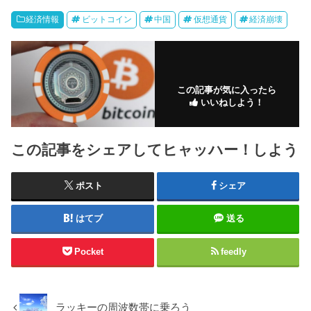
経済情報
ビットコイン
中国
仮想通貨
経済崩壊
この記事が気に入ったら
いいねしよう！
この記事をシェアしてヒャッハー！しよう
ポスト
シェア
はてブ
送る
Pocket
feedly
ラッキーの周波数帯に乗ろう