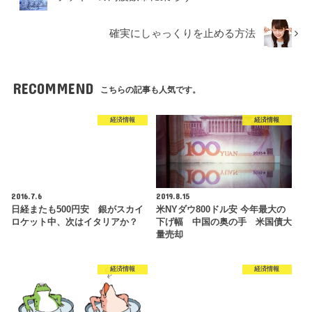
確実にしゃっくりを止める方法
RECOMMEND
こちらの記事も人気です。
経済情報
経済情報
2016.7.6
2019.8.15
日経またも500円安 銀がスカイ
米NYダウ800ドル安 今年最大の
ロケット中、次はイタリアか？
下げ幅 中国の奥の手 米国債大
量売却
経済情報
経済情報