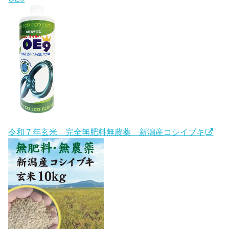
令和７年玄米 完全無肥料無農薬 新潟産コシイブキ