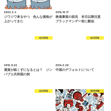
2022.2.4
2016.10.17
ジワジワ来るやつ 色んな価格が
株価暴落の前兆 本日以降注意
上がってきた
ブラックマンデー前に酷似
経済情報
経済情報
2012.8.22
2014.2.20
通貨が紙くずになるとは？ ジン
中国のデフォルトについて
バブエ共和国の例
経済情報
経済情報