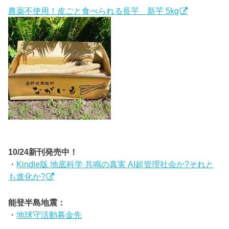
農薬不使用！皮ごと食べられる長芋 新芋 5kg
10/24新刊発売中！
・
Kindle版 地底科学 共鳴の真実 AI超管理社会か?それと
も進化か?
能登半島地震：
・
地球守活動募金先