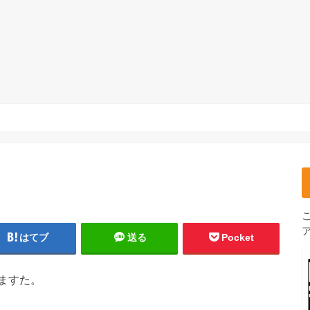
はてブ
送る
Pocket
ますた。