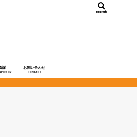
search
陰謀
お問い合わせ
SPIRACY
CONTACT
の歴史
・予言
メディア