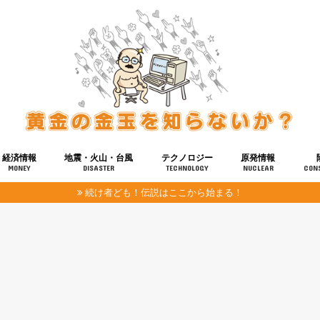
経済情報
地震・火山・台風
テクノロジー
原発情報
MONEY
DISASTER
TECHNOLOGY
NUCLEAR
CON
続け者ども！伝説はここから始まる！
報
健康
宇宙
奴ら
予知
洗脳