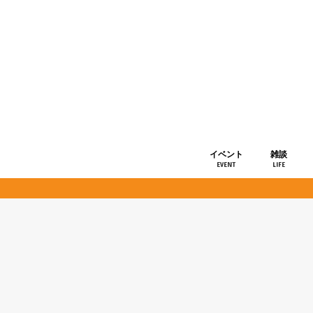
イベント
雑談
EVENT
LIFE
ショップ情
お知らせ