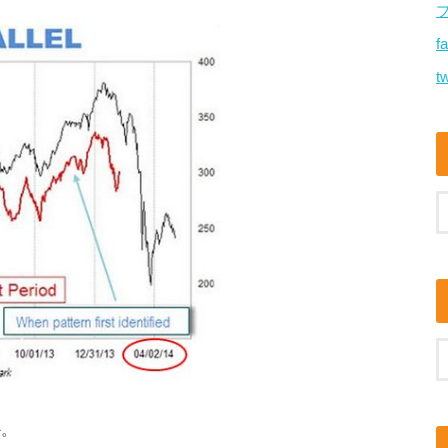
f
tw
か。