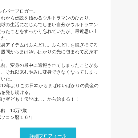
ハイパーブロガー。
これから伝説を始めるウルトラマンのひとり。
地球の生活になじんでしまい自分がウルトラマン
だったことをすっかり忘れていたが、最近思い出
した。
変身アイテムはふんどし。ふんどしを脱ぎ捨てる
と股間からまばゆいばかりの光に包まれて変身す
る。
以前、変身の最中に通報されてしまったことがあ
り、それ以来むやみに変身できなくなってしまっ
ていた。
2012年よりこの日本からまばゆいばかりの黄金の
光を発し続ける。
続け者ども！伝説はここから始まる！！
年齢 10万?歳
パソコン暦１６年
詳細プロフィール