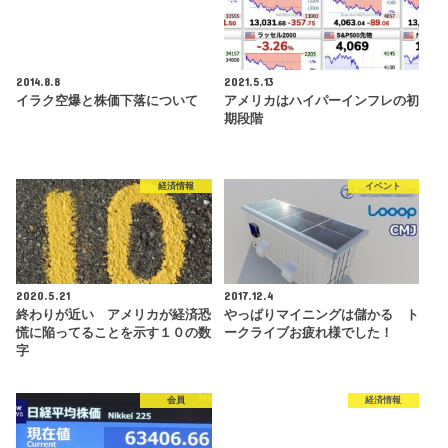
2014.8.8
2021.5.13
イラク空爆と株価下落について
アメリカはハイパーインフレの初
期段階
経済情報
イベント
2020.5.21
2017.12.4
終わりが近い アメリカが経済恐
やっぱりマイニングは儲かる ト
慌に陥ってることを示す１０の数
ークライブお疲れ様でした！
字
会員
経済情報