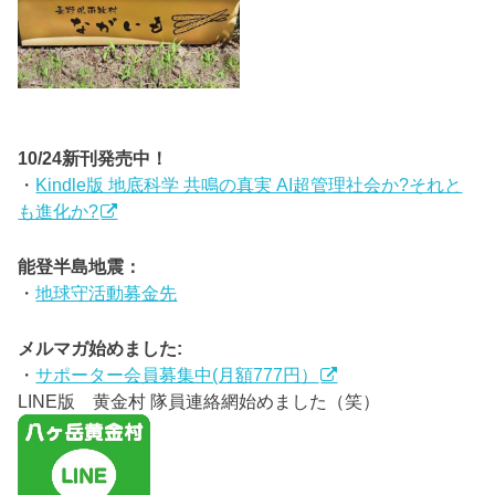
10/24新刊発売中！
・
Kindle版 地底科学 共鳴の真実 AI超管理社会か?それと
も進化か?
能登半島地震：
・
地球守活動募金先
メルマガ始めました:
・
サポーター会員募集中(月額777円）
LINE版 黄金村 隊員連絡網始めました（笑）