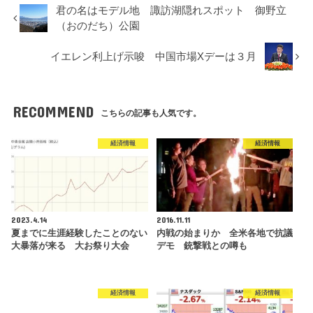
君の名はモデル地 諏訪湖隠れスポット 御野立
（おのだち）公園
イエレン利上げ示唆 中国市場Xデーは３月
RECOMMEND
こちらの記事も人気です。
経済情報
経済情報
2023.4.14
2016.11.11
夏までに生涯経験したことのない
内戦の始まりか 全米各地で抗議
大暴落が来る 大お祭り大会
デモ 銃撃戦との噂も
経済情報
経済情報