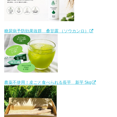
糖尿病予防効果抜群 桑甘露 （ソウカンロ）
農薬不使用！皮ごと食べられる長芋 新芋 5kg