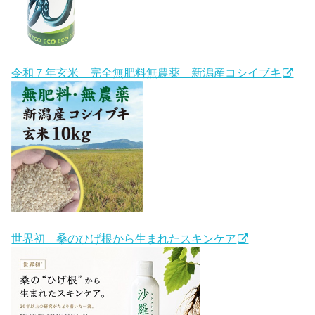
令和７年玄米 完全無肥料無農薬 新潟産コシイブキ
世界初 桑のひげ根から生まれたスキンケア