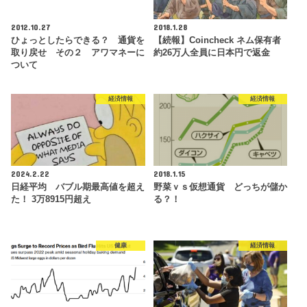
2012.10.27
2018.1.28
ひょっとしたらできる？ 通貨を
【続報】Coincheck ネム保有者
取り戻せ その２ アワマネーに
約26万人全員に日本円で返金
ついて
経済情報
経済情報
2024.2.22
2018.1.15
日経平均 バブル期最高値を超え
野菜ｖｓ仮想通貨 どっちが儲か
た！ 3万8915円超え
る？！
健康
経済情報