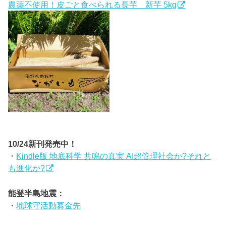
農薬不使用！皮ごと食べられる長芋 新芋 5kg
10/24新刊発売中！
・
Kindle版 地底科学 共鳴の真実 AI超管理社会か?それと
も進化か?
能登半島地震：
・
地球守活動募金先