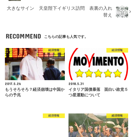
大きなサイン 天皇陛下イギリス訪問 表裏の入れ
替え
RECOMMEND
こちらの記事も人気です。
経済情報
経済情報
2017.5.26
2018.5.31
もうそろそろ？経済崩壊は中国か
イタリア国債暴落 面白い政党５
らの予兆
つ星運動について
経済情報
経済情報