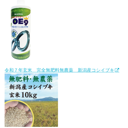
令和７年玄米 完全無肥料無農薬 新潟産コシイブキ