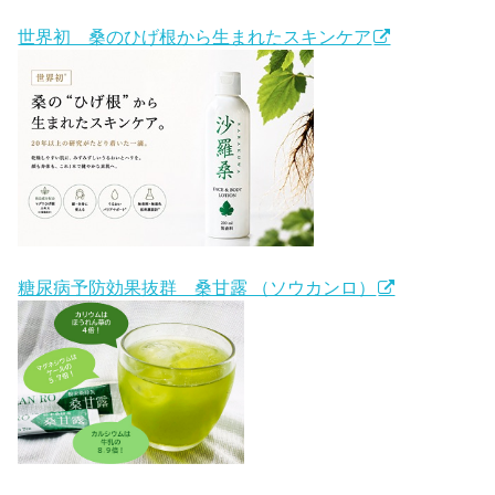
世界初 桑のひげ根から生まれたスキンケア
糖尿病予防効果抜群 桑甘露 （ソウカンロ）