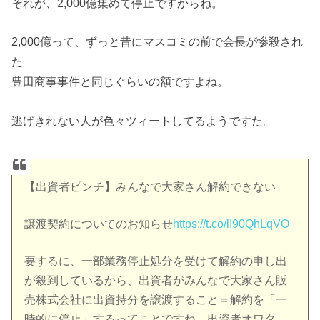
それが、2,000億集めて停止ですからね。
2,000億って、ずっと昔にマスコミの前で会長が惨殺され
た
豊田商事事件と同じぐらいの額ですよね。
逃げきれない人が色々ツィートしてるようですた。
【出資者ピンチ】みんなで大家さん解約できない
譲渡契約についてのお知らせ
https://t.co/lI90QhLqVO
要するに、一部業務停止処分を受けて解約の申し出
が殺到しているから、出資者がみんなで大家さん販
売株式会社に出資持分を譲渡すること＝解約を「一
時的に停止」するってことですね。出資者オワタ