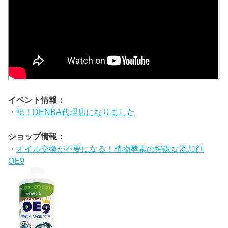
イベント情報：
・
祝！DENBA代理店になりました
ショップ情報：
・
オイル交換が不要になる！植物酵素の特殊な添加剤
OE9