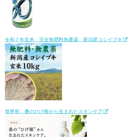
令和７年玄米 完全無肥料無農薬 新潟産コシイブキ
世界初 桑のひげ根から生まれたスキンケア