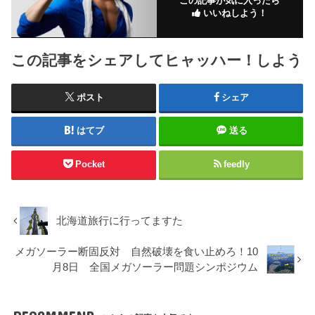
この記事が気に入ったら
いいねしよう！
この記事をシェアしてヒャッハー！しよう
ポスト
シェア
はてブ
送る
Pocket
feedly
北海道旅行に行ってますた
メガソーラー断固反対 自然破壊を食い止めろ！10
月8日 全国メガソーラー問題シンポジウム