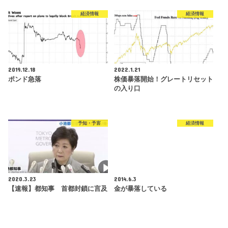
経済情報
経済情報
2019.12.18
2022.1.21
ポンド急落
株価暴落開始！グレートリセット
の入り口
予知・予言
経済情報
2020.3.23
2014.6.3
【速報】都知事 首都封鎖に言及
金が暴落している