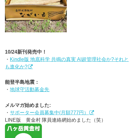
10/24新刊発売中！
・
Kindle版 地底科学 共鳴の真実 AI超管理社会か?それと
も進化か?
能登半島地震：
・
地球守活動募金先
メルマガ始めました:
・
サポーター会員募集中(月額777円）
LINE版 黄金村 隊員連絡網始めました（笑）