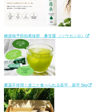
糖尿病予防効果抜群 桑甘露 （ソウカンロ）
農薬不使用！皮ごと食べられる長芋 新芋 5kg