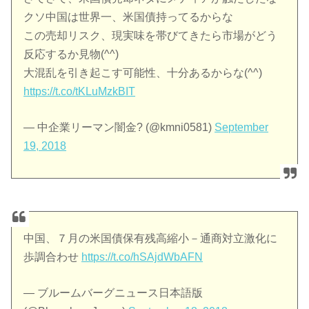
クソ中国は世界一、米国債持ってるからな
この売却リスク、現実味を帯びてきたら市場がどう
反応するか見物(^^)
大混乱を引き起こす可能性、十分あるからな(^^)
https://t.co/tKLuMzkBIT
— 中企業リーマン闇金? (@kmni0581)
September
19, 2018
中国、７月の米国債保有残高縮小－通商対立激化に
歩調合わせ
https://t.co/hSAjdWbAFN
— ブルームバーグニュース日本語版