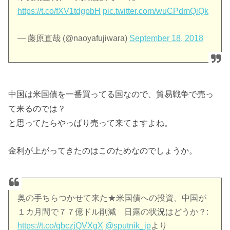
https://t.co/fXV1tdgpbH
pic.twitter.com/wuCPdmQiQk
— 藤原直哉 (@naoyafujiwara)
September 18, 2018
中国は米国債を一番買ってる国なので、貿易戦争で売っ
て来るのでは？
と思ってたらやっぱり売って来てますよね。
金利が上がってきたのはこのためなのでしょうか。
奥の手ちらつかせて来た★米国債への投資、中国が
１カ月間で７７億ドル削減 日露の状況はどうか？:
https://t.co/qbczjQVXgX
@sputnik_jp
より