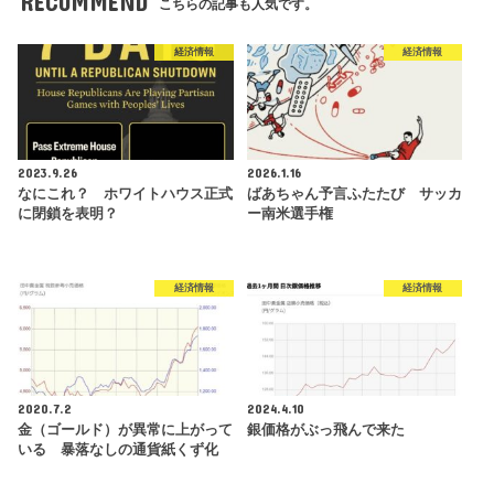
RECOMMEND
こちらの記事も人気です。
経済情報
経済情報
2023.9.26
2026.1.16
なにこれ？ ホワイトハウス正式
ばあちゃん予言ふたたび サッカ
に閉鎖を表明？
ー南米選手権
経済情報
経済情報
2020.7.2
2024.4.10
金（ゴールド）が異常に上がって
銀価格がぶっ飛んで来た
いる 暴落なしの通貨紙くず化