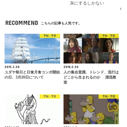
灰にするしかない
RECOMMEND
こちらの記事も人気です。
予知・予言
予知・予言
2015.3.20
2018.2.20
ユダヤ祭日と日食月食コンボ開始
人の集合意識、トレンド、流行は
の日、3月20日について
どこから生まれるのか 漂流教
室
予知・予言
予知・予言