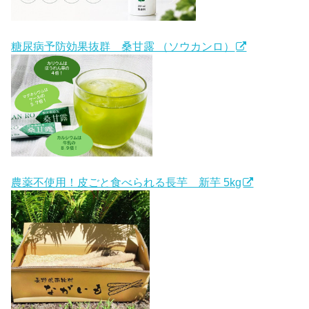
糖尿病予防効果抜群 桑甘露 （ソウカンロ）
農薬不使用！皮ごと食べられる長芋 新芋 5kg