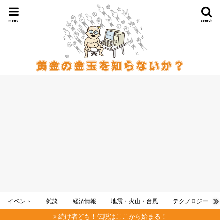
menu
search
イベント
雑談
経済情報
地震・火山・台風
テクノロジー
続け者ども！伝説はここから始まる！