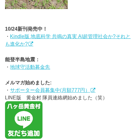
10/24新刊発売中！
・
Kindle版 地底科学 共鳴の真実 AI超管理社会か?それと
も進化か?
能登半島地震：
・
地球守活動募金先
メルマガ始めました:
・
サポーター会員募集中(月額777円）
LINE版 黄金村 隊員連絡網始めました（笑）