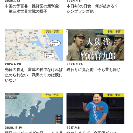
2026.1.23
2024.4.8
中国の予言書 推背図の第56象
本日4/8の日食 何が起きる？
第三次世界大戦の様子
シンプソンズ他
予知・予言
予知・予言
2024.6.20
2024.9.26
先日の答え 富津の神でなければ
終わりに見た街 今も昔も同じ
止められない 武田のミカは既に
いない
予知・予言
予知・予言
2020.12.19
2017.9.6