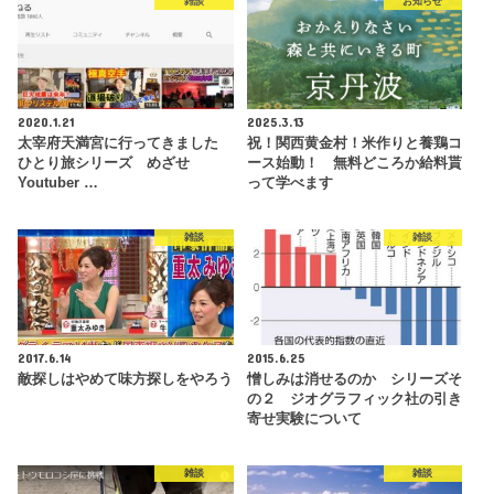
雑談
お知らせ
2020.1.21
2025.3.13
太宰府天満宮に行ってきました
祝！関西黄金村！米作りと養鶏コ
ひとり旅シリーズ めざせ
ース始動！ 無料どころか給料貰
Youtuber …
って学べます
雑談
雑談
2017.6.14
2015.6.25
敵探しはやめて味方探しをやろう
憎しみは消せるのか シリーズそ
の２ ジオグラフィック社の引き
寄せ実験について
雑談
雑談