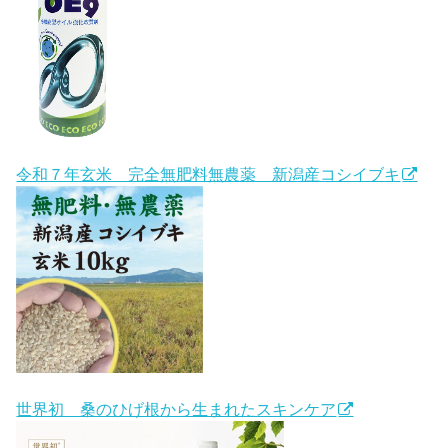
令和７年玄米 完全無肥料無農薬 新潟産コシイブキ
世界初 桑のひげ根から生まれたスキンケア