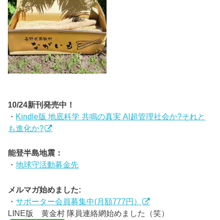
10/24新刊発売中！
・
Kindle版 地底科学 共鳴の真実 AI超管理社会か?それと
も進化か?
能登半島地震：
・
地球守活動募金先
メルマガ始めました:
・
サポーター会員募集中(月額777円）
LINE版 黄金村 隊員連絡網始めました（笑）