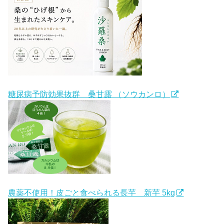
糖尿病予防効果抜群 桑甘露 （ソウカンロ）
農薬不使用！皮ごと食べられる長芋 新芋 5kg