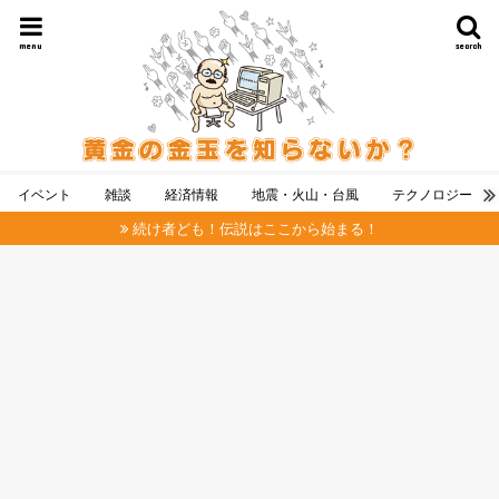
menu
search
イベント
雑談
経済情報
地震・火山・台風
テクノロジー
続け者ども！伝説はここから始まる！