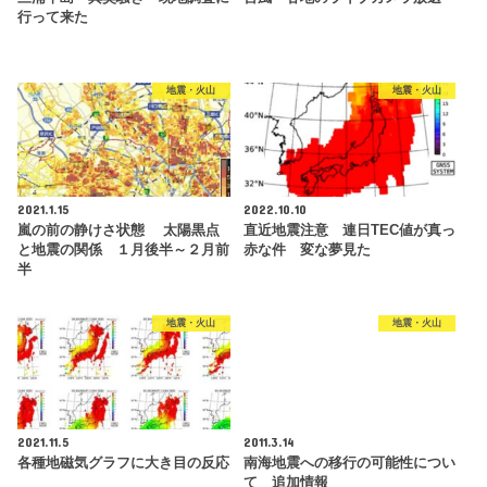
行って来た
地震・火山
地震・火山
2021.1.15
2022.10.10
嵐の前の静けさ状態 太陽黒点
直近地震注意 連日TEC値が真っ
と地震の関係 １月後半～２月前
赤な件 変な夢見た
半
地震・火山
地震・火山
2021.11.5
2011.3.14
各種地磁気グラフに大き目の反応
南海地震への移行の可能性につい
て 追加情報