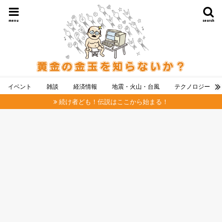
menu
search
イベント
雑談
経済情報
地震・火山・台風
テクノロジー
続け者ども！伝説はここから始まる！