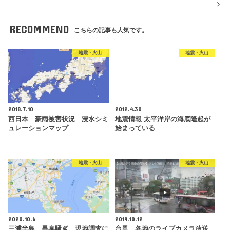
RECOMMEND
こちらの記事も人気です。
地震・火山
地震・火山
2018.7.10
2012.4.30
西日本 豪雨被害状況 浸水シミ
地震情報 太平洋岸の海底隆起が
ュレーションマップ
始まっている
地震・火山
地震・火山
2020.10.6
2019.10.12
三浦半島 異臭騒ぎ 現地調査に
台風 各地のライブカメラ放送