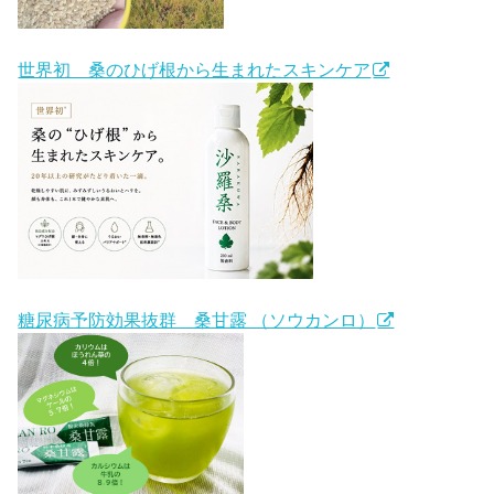
世界初 桑のひげ根から生まれたスキンケア
糖尿病予防効果抜群 桑甘露 （ソウカンロ）