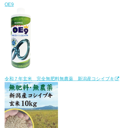
OE9
令和７年玄米 完全無肥料無農薬 新潟産コシイブキ