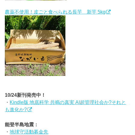
農薬不使用！皮ごと食べられる長芋 新芋 5kg
10/24新刊発売中！
・
Kindle版 地底科学 共鳴の真実 AI超管理社会か?それと
も進化か?
能登半島地震：
・
地球守活動募金先