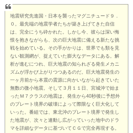
地震研究先進国・日本を襲ったマグニチュード９．
０。最先端の地震学者たちが築き上げてきた自信
は、完全にうち砕かれた。しかし今、彼らは深い悔
恨を抱きながらも、次の巨大地震に備える新たな挑
戦を始めている。その手がかりは、世界でも類を見
ない観測網が、捉えていた膨大なデータにある。解
析が進むにつれ、巨大地震の知られざる発生メカニ
ズムが浮かび上がりつつあるのだ。巨大地震発生の
一ヶ月前から本震の震源に向かいながら起きていた
無数の微小地震。そして３月１１日、宮城沖で始ま
ったＭ７クラスの地震は、発生から40秒後に予想外
のプレート境界の破壊によって際限なく巨大化して
いった。番組では、東北沖のプレート境界で発生し
た地震が、次々と連動し広がっていった地中のドラ
マを詳細なデータに基づいてＣＧで完全再現する。