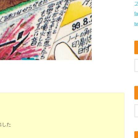
f
tw
出した