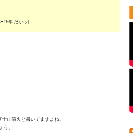
年+15年 だから）
、
。
富士山噴火と書いてますよね。
ょう。