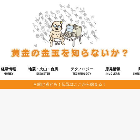
経済情報
地震・火山・台風
テクノロジー
原発情報
MONEY
DISASTER
TECHNOLOGY
NUCLEAR
CON
続け者ども！伝説はここから始まる！
報
健康
宇宙
奴ら
予知
洗脳