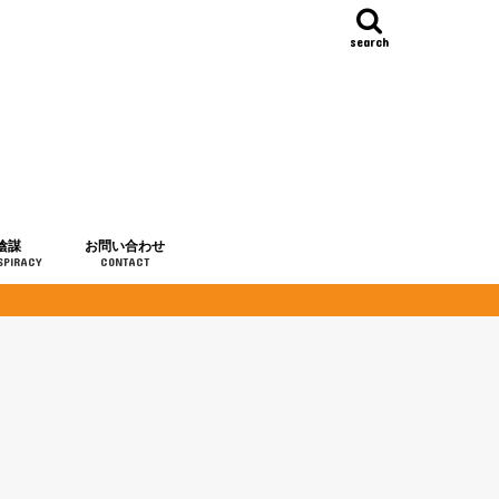
search
陰謀
お問い合わせ
SPIRACY
CONTACT
の歴史
・予言
メディア