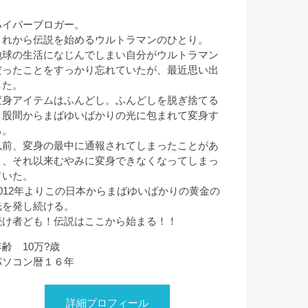
ハイパーブロガー。
これから伝説を始めるウルトラマンのひとり。
地球の生活になじんでしまい自分がウルトラマン
だったことをすっかり忘れていたが、最近思い出
した。
変身アイテムはふんどし。ふんどしを脱ぎ捨てる
と股間からまばゆいばかりの光に包まれて変身す
る。
以前、変身の最中に通報されてしまったことがあ
り、それ以来むやみに変身できなくなってしまっ
ていた。
2012年よりこの日本からまばゆいばかりの黄金の
光を発し続ける。
続け者ども！伝説はここから始まる！！
年齢 10万?歳
パソコン暦１６年
詳細プロフィール