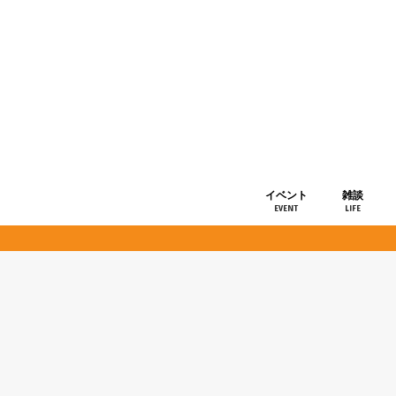
イベント
雑談
EVENT
LIFE
ショップ情
お知らせ