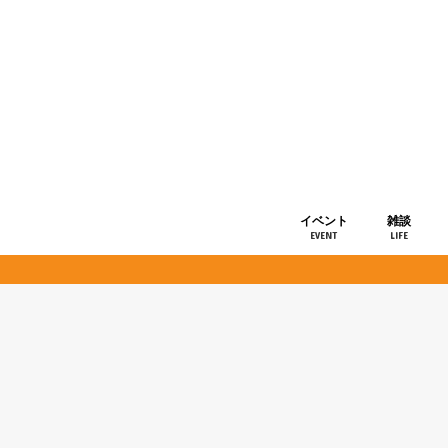
イベント
雑談
EVENT
LIFE
ショップ情
お知らせ