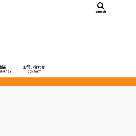
search
陰謀
お問い合わせ
SPIRACY
CONTACT
の歴史
・予言
メディア