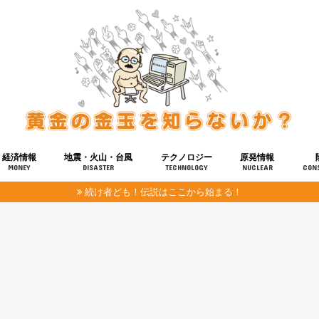
経済情報
地震・火山・台風
テクノロジー
原発情報
MONEY
DISASTER
TECHNOLOGY
NUCLEAR
CON
続け者ども！伝説はここから始まる！
報
健康
宇宙
奴ら
予知
洗脳