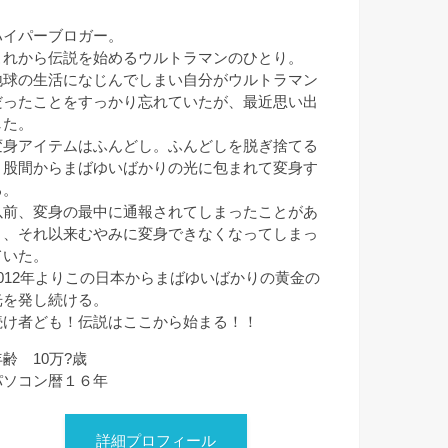
ハイパーブロガー。
これから伝説を始めるウルトラマンのひとり。
地球の生活になじんでしまい自分がウルトラマン
だったことをすっかり忘れていたが、最近思い出
した。
変身アイテムはふんどし。ふんどしを脱ぎ捨てる
と股間からまばゆいばかりの光に包まれて変身す
る。
以前、変身の最中に通報されてしまったことがあ
り、それ以来むやみに変身できなくなってしまっ
ていた。
2012年よりこの日本からまばゆいばかりの黄金の
光を発し続ける。
続け者ども！伝説はここから始まる！！
年齢 10万?歳
パソコン暦１６年
詳細プロフィール