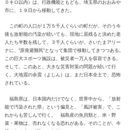
０キロ以内）は、行政機能ともども、埼玉県のおおみや
市に、１９日から移動してきた。
この町の人口が１万５千人ぐらいの町だが、そのう今
後も放射能の汚染が続いても、現地に居残ると決めた老
人たち半数を残して、３千人ぐらいが、さいたまアリー
ナに、“原発避難民“となって集団で移動してきつつある。
この巨大スポーツ施設は、被災者一万人を収容できる。
そして、このあと、大きな災害対策の問題が続いて行
く。大地震の余震（よしん）は、まだ日本全土で、恐怖
されている。
福島県は、日本国内だけでなく、世界中から、「放射
能で汚染された県」という偏見と、「風評被害」で、こ
れからも苦しんで行く。 福島産の魚貝類と、米・野
菜・果物は、売れなくなる恐れがある。そのことが、今