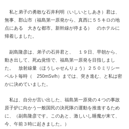
私と弟子の勇敢な石井利明（いしいとしあき）君は、
無事、郡山市（福島第一原発から、真西に５５キロの地
点にある 大きな都市。新幹線が停まる） のホテルに
帰着しました。
副島隆彦は、弟子の石井君と、 １９日、早朝から、
動き出して、死ぬ覚悟で、福島第一原発を目指しまし
た。 放射線量（ほうしゃせんりょう）２５０ミリシー
ベルト毎時（ 250mSv/h）までは、突き進む、と私は密
かに決めていました。
私は、自分が言い出した、福島第一原発の４つの事故
原子炉に向かう一般国民の決死隊の運動を推進するため
に、（副島隆彦です。このあと、激しいし睡魔が来て、
今、午前３時に起きました。）