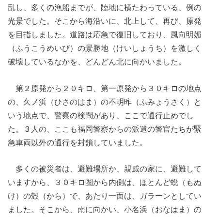
乱し、多くの漁船までが、陸地に横たわっている、例の
光景でした。そこから海沿いに、北上して、再び、原発
を目指しました。道路は応急で復旧しており、風向明媚
（ふうこうめいび）の景勝地（けいしょうち）を激しく
破壊しているなかを、どんどん北に向かいました。
第２原発から２０キロ、第一原発から３０キロの地点
の、久ノ浜（ひさのはま）の不明昨（ふみょうさく）と
いう地点で、警察の検問があり、ここで通行止めでし
た。３人の、ここも福岡警察からの派遣の警官たちが緊
急車両以外の通行を封鎖していました。
多くの被災者は、避難場所か、親戚の家に、避難して
いますから、３０キロ圏から内側は、ほとんど蛻（もぬ
け）の殻（から）で、あたり一面は、ガラーンとしてい
ました。そこから、南に向かい、小名浜（おなはま）の