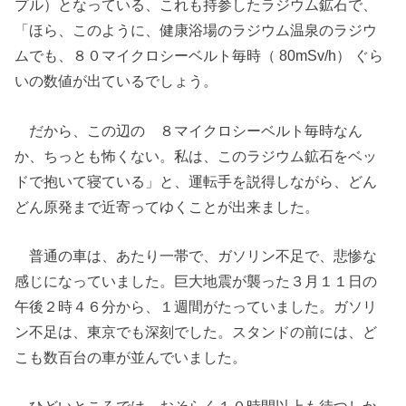
プル）となっている、これも持参したラジウム鉱石で、
「ほら、このように、健康浴場のラジウム温泉のラジウ
ムでも、８０マイクロシーベルト毎時（ 80mSv/h） ぐら
いの数値が出ているでしょう。
だから、この辺の ８マイクロシーベルト毎時なん
か、ちっとも怖くない。私は、このラジウム鉱石をベッ
ドで抱いて寝ている」と、運転手を説得しながら、どん
どん原発まで近寄ってゆくことが出来ました。
普通の車は、あたり一帯で、ガソリン不足で、悲惨な
感じになっていました。巨大地震が襲った３月１１日の
午後２時４６分から、１週間がたっていました。ガソリ
ン不足は、東京でも深刻でした。スタンドの前には、ど
こも数百台の車が並んでいました。