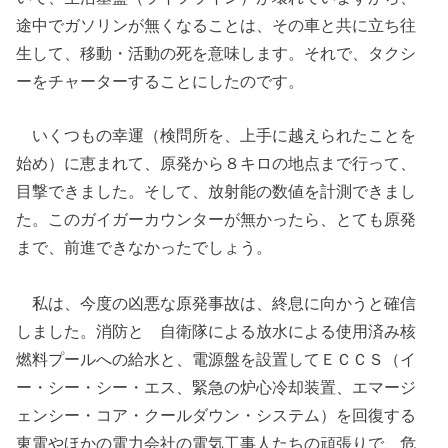
途中でガソリンが無くなることは、その車と共に立ち往
生して、移動・活動の死を意味します。それで、タクシ
ーをチャーターすることにしたのです。
いくつもの幸運（検問所を、上手に越えられたことを
始め）に恵まれて、原発から８キロの地点まで行って、
目撃できました。そして、放射能の数値を計測できまし
た。このガイガーカウンターが無かったら、とても原発
まで、前進できなかったでしょう。
私は、今度の凶悪な原発事故は、終息に向かうと確信
しました。消防と 自衛隊による放水による使用済み核
燃料プールへの給水と、電源盤を設置してＥＣＣＳ（イ
ー・シー・シー・エス、緊急の炉心冷却装置、エマージ
ェンシー・コア・クールダウン・システム）を回復する
東電やほかの電力会社の電気工事人たちの頑張りで、危