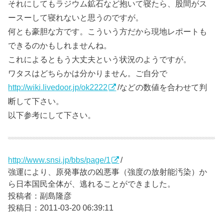
それにしてもラジウム鉱石など抱いて寝たら、股間がス
ースーして寝れないと思うのですが。
何とも豪胆な方です。こういう方だから現地レポートも
できるのかもしれませんね。
これによるともう大丈夫という状況のようですが。
ワタスはどちらかは分かりません。ご自分で
http://wiki.livedoor.jp/ok2222
/などの数値を合わせて判
断して下さい。
以下参考にして下さい。
http://www.snsi.jp/bbs/page/1
/
強運により、原発事故の凶悪事（強度の放射能汚染）か
ら日本国民全体が、逃れることができました。
投稿者：副島隆彦
投稿日：2011-03-20 06:39:11