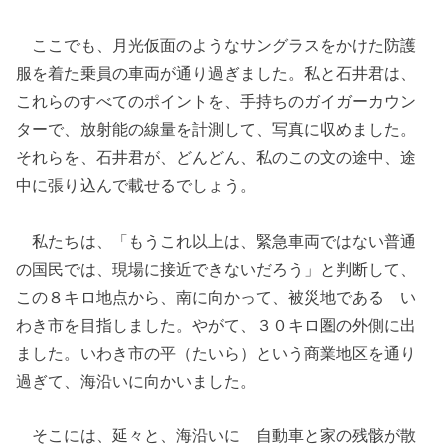
ここでも、月光仮面のようなサングラスをかけた防護
服を着た乗員の車両が通り過ぎました。私と石井君は、
これらのすべてのポイントを、手持ちのガイガーカウン
ターで、放射能の線量を計測して、写真に収めました。
それらを、石井君が、どんどん、私のこの文の途中、途
中に張り込んで載せるでしょう。
私たちは、「もうこれ以上は、緊急車両ではない普通
の国民では、現場に接近できないだろう」と判断して、
この８キロ地点から、南に向かって、被災地である い
わき市を目指しました。やがて、３０キロ圏の外側に出
ました。いわき市の平（たいら）という商業地区を通り
過ぎて、海沿いに向かいました。
そこには、延々と、海沿いに 自動車と家の残骸が散