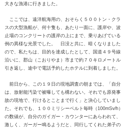
大きな漁港に行きました。
ここでは、遠洋航海用の、おそらく５００トン・クラ
スの大型漁船が、何十隻も、あたり一面に、護岸や、波
止場のコンクリートの護岸の上にまで、乗りあげている
例の異様な光景でした。 日没と共に、暗くなりました
ので、私たちは、目的を達成したとして、国道４９号線
沿いに、郡山（こおりやま）市まで約７０キロメートル
引き返し、途中で電話予約したホテルに到着しました。
前日から、この１９日の現地調査の朝までは、「自分
は、放射能汚染で被曝しても構わない。それでも原発事
故の現地で、行けるとことまで行く」と決心していまし
た。それでも、１００ミリシーベルト毎時（100mSv/h）
の数値が、自分のガイガー・カウンターにあらわれて、
激しく、ガーガー鳴るようだと、同行してくれた弟子の