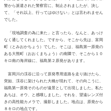
警から派遣された警察官に、制止されましたが、決し
て、「それ以上、行ってはゆけない」とは言われません
でした。
「現地調査の為に来た」と言ったら、なんと、あっけ
なく通してくれました。ですから、そこから先は、富岡
町（とみおかちょう）でした。そこは、福島第一原発の
ある大熊町（おおくまちょう）の南隣で、そこから１０
キロ南の海岸線に、福島第２原発があります。
富岡川の渓谷に沿って原発専用道路を走り抜けたら、
突如、渓谷に架けられた大橋が現れて、その向こうに、
福島第一原発そのものが遠景として出現しました。私た
あちは、オウ、と感嘆しました。それを、望遠レンズ付
きの高性能カメラで、撮影しました。地点は、原発から
８キロの地点です。