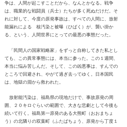
争は、人間が起こすことだから、なんとかなる。戦争
は、職業的な戦闘員（兵士）たちが多く死ぬだけだ。そ
れに対して、今度の原発事故は、すべての人間に、放射
能漏れによる 核汚染と被曝（ひばく）が、襲い掛か
る、という、人間世界にとっての最悪の事態だった。
「民間人の国家戦略家」をずっと自称してきた私とし
ても、この異常事態には、本当に参った。この１週間、
本当に悩み苦しんだ。そして、この凶悪事は、すんでの
ところで回避され、やがて過ぎ去ってゆく。日本国民
は、地獄の淵から救われた。
放射能汚染は、福島県の現地だけで、事故原発の周
囲、２０キロぐらいの範囲で、大きな悲劇として今後も
続いて行く。福島第一原発のある大熊町（おおまちょ
う）の北隣りの双葉町（ふたばちょう、原発から丁度１