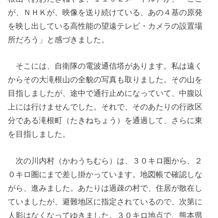
が、ＮＨＫが、映像を送り続けている、あの４基の原発
を映し出している高性能の望遠テレビ・カメラの設置場
所だろう」と感づきました。
そこには、自衛隊の電波通信塔があります。私は遠く
からその大滝根山の全貌の写真も取りました。その山を
目指しましたが、途中で通行止めになっていて、中腹以
上には行けませんでした。それで、そのあたりの行政区
分である滝根町（たきねちょう）を通過して、さらに東
を目指しました。
次の川内村（かわうちむら）は、３０キロ圏から、２
０キロ圏にまで差し掛かっています。地図帳で確認しな
がら、進みました。あたりは過疎の村で、住居が散在し
ていましたが、避難地区に指定されているので、次第に
人影はなくなってゆきました。３０キロ地点で、熊本県