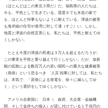
（ほとんどはこの東北３県だ）だ。福島県の人たちは、
今も、平然として生きている。震度６でも木造の家で
も、ほとんど何事もないように耐えている。津波の被害
も海岸線の住宅や港湾に対して凄（すご）い。しかし、
地震と津波の自然災害にも、私たちは、平然と耐えてゆ
くしかない。
たとえ今度の津波の死者は３万人を超えるだろうが、
この事実を平然と乗り越えて行くしかない。だが、放射
能の拡散による数百万人の若い国民への重大な健康被害
（発病）という恐るべき ‘人災’凶事に対しては、私たち
は、本気で、「原発による発電を、徐々に減らしてゆ
く」という選択をしてゆくしかない。
アメリカ合衆国に 日本（ 政府、大企業・金融機
関、そして金持ちの個人）が貸し付けている１千兆円の