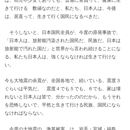
は、幼児や少女であっても、普通に背負って、健康に生
きて行ける 数値なのだと、私たち、日本人は、今後
は、居直って、生きて行く国民になるべきだ。
そうしないと、日本国民全員が、今度の原発事故で、
「日本人は、放射能汚染された国民だ、民族だ。日本は
放射能で汚れた国だ」と世界から言われ続けることにな
る。私たち日本人は、強くならなければ生きて行けな
い。
今も大地震の余震が、全国各地で、続いている。震度３
ぐらいは平気だ。 震度４でも５でも、６でも、家は壊
れないと日本人は皆で、分かったののだから、もうそれ
を恐怖しないで、平然と生きて行ける民族、国民になら
なければならない。
今度の大地震の 激甚被害 は、岩手・宮城・福島