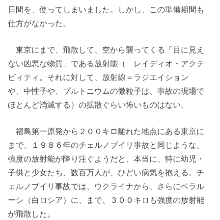
日間を、使ってしまいました。しかし、この準備期間も
仕方がなかった。
東京にまで、飛散して、空から襲ってくる「目に見え
ない凶悪な物質」である放射能（ レイディオ・アクテ
ビィティ。それに対して、放射線＝ラジエイション
や、中性子や、プルトニウムの微粒子は、事故の現場で
ほとんど消滅する）の拡散ぐらい怖いものはない。
福島第一原発から２００キロ離れた地点にある東京に
まで、１９８６年のチェルノブイリ事故と同じような、
強度の放射能が降り注ぐようだと、本当に、特に幼児・
子供と少女たち、数百万人が、ひどい病気を抱える。チ
ェルノブイリ事故では、ウクライナから、さらにベラル
ーシ（白ロシア）に、まで、３００キロも強度の放射能
が飛散した。