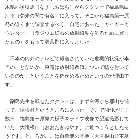
木県那須塩原（なすしおばら）からタクシーで福島県白
河市（勿来の関で有名）に入って、そこから福島第一原
発の近くまで調査するべく、自宅にあった「ガイガーカ
ウンター」（ラジウム鉱石の放射線度を測るために買っ
たもの）をもって双葉郡に入りました。
「日本の内外のテレビで報道されていた危機的状況が本
当のことなのか、東電は放射線数値について嘘を付いて
いるのか」ということを確かめるためというのが理由で
す。
副島先生を載せたタクシーは、まず白河から郡山を通
って、滝根村というところに入った。そこでNHKがここ
数日、福島第一原発の様子をライブ映像で望遠撮影して
いた、大滝根山（おおたきねやま）に近づこうとしたそ
うです。ところがここは自衛隊の基地（大滝根山分屯基