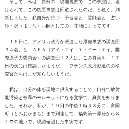
そして、私は、自分の 現地視察で、この事態は、避
けられて、この凶悪事故は回避されたのだ、と鋭く、判
断しました。私自身が持つ、予言者と、霊能者と 占い
師・呪（まじな）い師としての、才能によってです。
１６日に、アメリカ政府が派遣した原発事故の調査団
３４名、とＩＡＥＡ（アイ・エイ・エ・イー・エイ、国
際原子力委員会）の調査団１２人は、この真実を、１７
日の夜には確認したようだ。 フランス政府派遣のの検
査官たちはまだ知らないようだ。
私は、自分の体を現地に投入することで、自分で放射
能汚染と被曝のモルモットになる覚悟で、真実を知りま
した。それが、私が、１９日の午後１時４３分に、富岡
町（とみおかまち）まで到達して、福島第一原発から８
キロの地点で、現認確認した事実です。