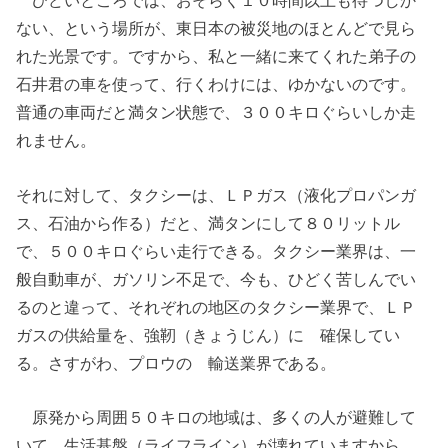
ひどいところでは、おそらく１０時間以上も待つしか
ない、という場所が、東日本の被災地のほとんどで見ら
れた光景です。ですから、私と一緒に来てくれた弟子の
石井君の車を使って、行くわけには、ゆかないのです。
普通の車両だと満タン状態で、３００キロぐらいしか走
れません。
それに対して、タクシーは、ＬＰガス（液化プロパンガ
ス、石油から作る）だと、満タンにして８０リットル
で、５００キロぐらい走行できる。タクシー業界は、一
般自動車が、ガソリン不足で、今も、ひどく苦しんでい
るのと違って、それぞれの地区のタクシー業界で、ＬＰ
ガスの供給量を、強靭（きょうじん）に 確保してい
る。さすがわ、プロウの 輸送業界である。
原発から周囲５０キロの地域は、多くの人が避難して
いて、生活基盤（ライフライン）が壊れていますから、