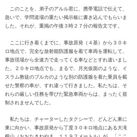
このことを、弟子のアルル君に、携帯電話で伝えて、
急いで、学問道場の重たい掲示板に書き込んでもらいま
した。それが、重掲の午後３時２７分の報告文です。
ここに行き着くまでに、事故原発（４基）から３０キ
ロ地点で、完全な放射能防護服を着て車両を運転して、
事故現場から全速力で走ってくる車などとすれ違いまし
た。２０キロ地点でも、まるで、月光仮面のような、イ
スラム教徒のブルカのような別の防護服を着た乗員を載
せた警察の車が、すれ違って行きました。私たちは、そ
れらの厳しい任務を帯びた緊急車両からは、まったく規
制されませんでした。
私たちは、チャーターしたタクシーで、どんどん東に
東に向かい、事故原発から丁度３０キロ地点にある大滝
根山（おおたきねやま、１１９２メートル）が、「ここ