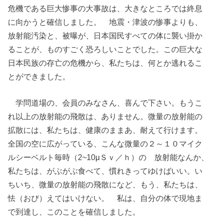
危機である巨大惨事の大事故は、大きなところでは終息
に向かうと確信しました。 地震・津波の惨事よりも、
放射能汚染と、被曝が、日本国民すべての体に襲い掛か
ることが、ものすごく恐ろしいことでした。この巨大な
日本民族の存亡の危機から、私たちは、何とか逃れるこ
とができました。
学問道場の、会員のみなさん、喜んで下さい。もうこ
れ以上の放射能の飛散は、ありません。微量の放射能の
拡散には、私たちは、健康のままあ、耐えて行けます。
全国の空に広がっている、こんな微量の２～１０マイク
ルシーベルト毎時（2~10μＳｖ／ｈ）の 放射能なんか、
私たちは、がぶがぶ食べて、慣れきってゆけばいい。い
ちいち、微量の放射能の飛散になど、もう、私たちは、
怯（おび）えてはいけない。 私は、自分の体で現地ま
で到達し、このことを確信しました。