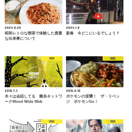
2024.8.20
2024.1.8
昭和レトロな喫茶で体験した貴重
新春 今どこにいるでしょう？
な出来事について
雑談
雑談
2018.7.3
2016.8.10
木々は会話してる 菌糸ネットワ
ポケモンの逆襲！ ザ・リベン
ークWood Wide Web
ジ ポケモンGo！
雑談
雑談