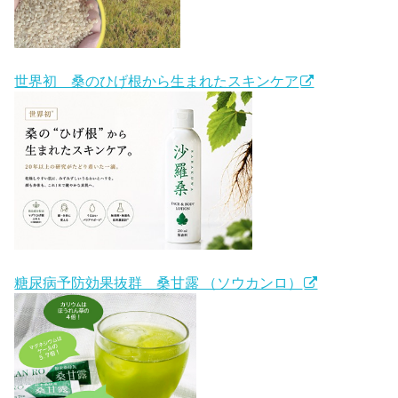
世界初 桑のひげ根から生まれたスキンケア
糖尿病予防効果抜群 桑甘露 （ソウカンロ）