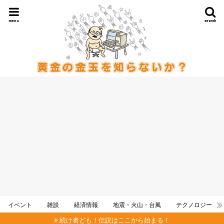
menu
search
イベント
雑談
経済情報
地震・火山・台風
テクノロジー
続け者ども！伝説はここから始まる！