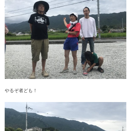
やるぞ者ども！