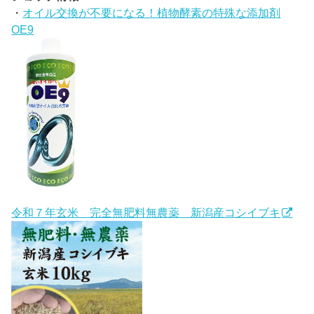
・
オイル交換が不要になる！植物酵素の特殊な添加剤
OE9
令和７年玄米 完全無肥料無農薬 新潟産コシイブキ