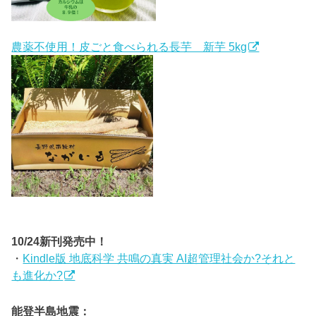
農薬不使用！皮ごと食べられる長芋 新芋 5kg
10/24新刊発売中！
・
Kindle版 地底科学 共鳴の真実 AI超管理社会か?それと
も進化か?
能登半島地震：