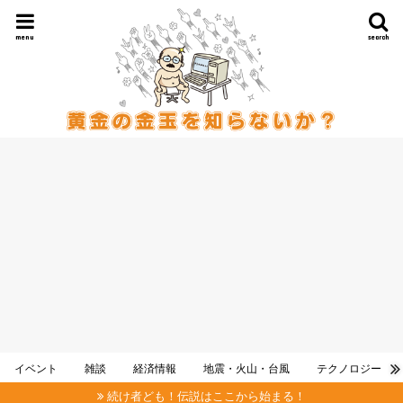
menu
search
イベント
雑談
経済情報
地震・火山・台風
テクノロジー
続け者ども！伝説はここから始まる！