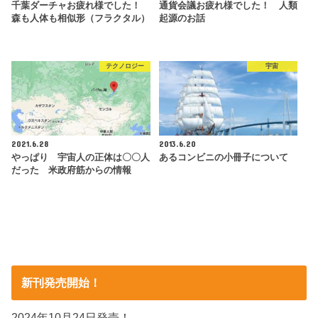
千葉ダーチャお疲れ様でした！
通貨会議お疲れ様でした！ 人類
森も人体も相似形（フラクタル）
起源のお話
テクノロジー
宇宙
2021.6.28
2013.6.20
やっぱり 宇宙人の正体は〇〇人
あるコンビニの小冊子について
だった 米政府筋からの情報
新刊発売開始！
2024年10月24日発売！