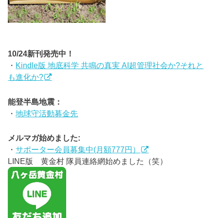
10/24新刊発売中！
・
Kindle版 地底科学 共鳴の真実 AI超管理社会か?それと
も進化か?
能登半島地震：
・
地球守活動募金先
メルマガ始めました:
・
サポーター会員募集中(月額777円）
LINE版 黄金村 隊員連絡網始めました（笑）