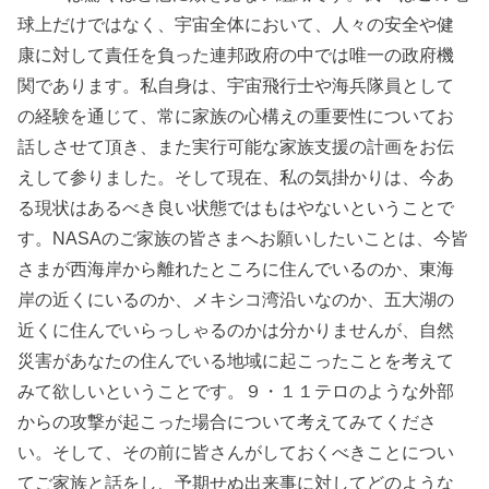
球上だけではなく、宇宙全体において、人々の安全や健
康に対して責任を負った連邦政府の中では唯一の政府機
関であります。私自身は、宇宙飛行士や海兵隊員として
の経験を通じて、常に家族の心構えの重要性についてお
話しさせて頂き、また実行可能な家族支援の計画をお伝
えして参りました。そして現在、私の気掛かりは、今あ
る現状はあるべき良い状態ではもはやないということで
す。NASAのご家族の皆さまへお願いしたいことは、今皆
さまが西海岸から離れたところに住んでいるのか、東海
岸の近くにいるのか、メキシコ湾沿いなのか、五大湖の
近くに住んでいらっしゃるのかは分かりませんが、自然
災害があなたの住んでいる地域に起こったことを考えて
みて欲しいということです。９・１１テロのような外部
からの攻撃が起こった場合について考えてみてくださ
い。そして、その前に皆さんがしておくべきことについ
てご家族と話をし、予期せぬ出来事に対してどのような