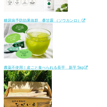
糖尿病予防効果抜群 桑甘露 （ソウカンロ）
農薬不使用！皮ごと食べられる長芋 新芋 5kg