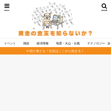
menu
search
イベント
雑談
経済情報
地震・火山・台風
テクノロジー
続け者ども！伝説はここから始まる！