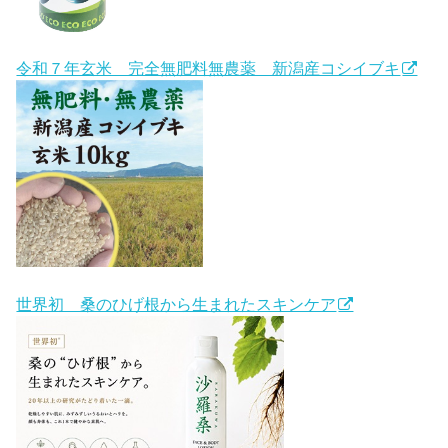
令和７年玄米 完全無肥料無農薬 新潟産コシイブキ
世界初 桑のひげ根から生まれたスキンケア