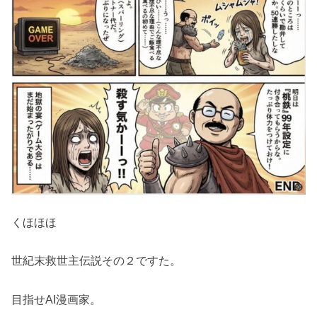
くほほほ
世紀末救世主伝説その２ですた。
目指せAI漫画家。