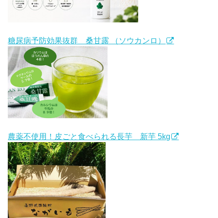
糖尿病予防効果抜群 桑甘露 （ソウカンロ）
農薬不使用！皮ごと食べられる長芋 新芋 5kg