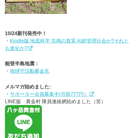
10/24新刊発売中！
・
Kindle版 地底科学 共鳴の真実 AI超管理社会か?それと
も進化か?
能登半島地震：
・
地球守活動募金先
メルマガ始めました:
・
サポーター会員募集中(月額777円）
LINE版 黄金村 隊員連絡網始めました（笑）