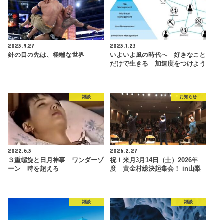
2023.9.27
2023.1.23
針の目の先は、極端な世界
いよいよ風の時代へ 好きなこと
だけで生きる 加速度をつけよう
雑談
お知らせ
2022.6.3
2026.2.27
３重螺旋と日月神事 ワンダーゾ
祝！来月3月14日（土）2026年
ーン 時を超える
度 黄金村総決起集会！ in山梨
雑談
雑談