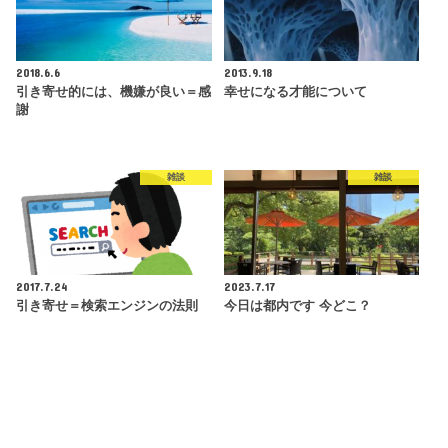
2018.6.6
2013.9.18
引き寄せ的には、機嫌が良い＝感
幸せになる才能について
謝
雑談
雑談
2017.7.24
2023.7.17
引き寄せ＝検索エンジンの法則
今日は都内です 今どこ？