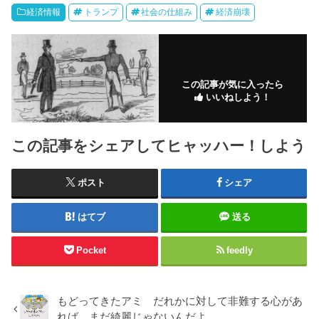
経済情報
トランプ
社会の仕組み
経済崩壊
この記事が気に入ったら
いいねしよう！
この記事をシェアしてヒャッハー！しよう
ポスト
シェア
はてブ
送る
Pocket
feedly
もどってきたアミ だれかに対して非難する心があ
れば、まだ綺麗じゃないんだよ