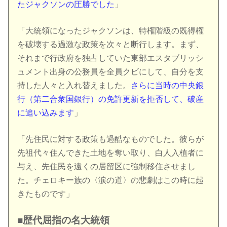
たジャクソンの圧勝でした
」
「大統領になったジャクソンは、特権階級の既得権
を破壊する過激な政策を次々と断行します。まず、
それまで行政府を独占していた東部エスタブリッシ
ュメント出身の公務員を全員クビにして、自分を支
持した人々と入れ替えました。
さらに当時の中央銀
行（第二合衆国銀行）の免許更新を拒否して、破産
に追い込みます
」
「先住民に対する政策も過酷なものでした。彼らが
先祖代々住んできた土地を奪い取り、白人入植者に
与え、先住民を遠くの居留区に強制移住させまし
た。チェロキー族の〈涙の道〉の悲劇はこの時に起
きたものです」
■歴代屈指の名大統領