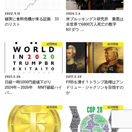
2022.9.15
2020.3.6
確実に食料危機が来る証拠 33
米ブルッキングス研究所 最悪は
のリスト
全世界で6800万人死亡の数字
NYダウ …
経済情報
経済情報
2021.2.26
2017.2.22
日経一時1000円超値下がり
FRBを潰す？トランプ政権はアン
2024年～2026年 MMT破綻ハイ
ドリュー・ジャクソンを目指すの
パ…
か
経済情報
経済情報