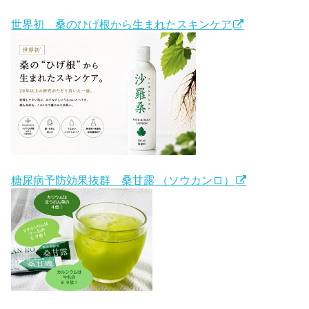
世界初 桑のひげ根から生まれたスキンケア
糖尿病予防効果抜群 桑甘露 （ソウカンロ）