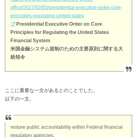
office/2017/02/03/presidential-executive-order-core-
principles-regulating-united-states
Presidential Executive Order on Core
Principles for Regulating the United States
Financial System
米国金融システム規制のための主要原則に関する大
統領令
ここに重要な一文があるとのことでした。
以下の一文。
restore public accountability within Federal financial
regulatory agencies.