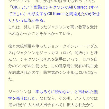
ジャクソンに「学」がないのは誰でも知っていた。
「OK」という言葉はジャクソンがAll Correct（すべ
て正しい）の頭文字をOll Korrectと間違えたのが始ま
りという伝説がある。
これは、貧しく育ったジャクソンが高い教育を受け
られなかったことをからかっている。
彼と大統領選を争ったジョン・クインシー・アダム
スはジャクソンをジャッカス（ロバ。間抜け）と呼
んだ。ジャクソンはそれを逆手にとって、ロバを自
分のシンボルに使った。この選挙時に現在の民主党
が結成されたので、民主党のシンボルはロバになっ
た。
ジャクソンは
「本もろくに読めない」と言われた無
学を売りにした。
なぜなら、その頃、アメリカでは
選挙権が白人の成人男子すべてに拡大されたから