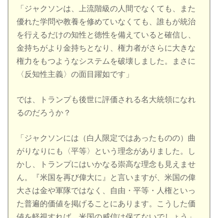
「ジャクソンは、上流階級の人間でなくても、また
優れた学問や教養を修めていなくても、誰もが統治
を行えるだけの知性と徳性を備えていると確信し、
金持ちがより金持ちとなり、権力者がさらに大きな
権力をもつようなシステムを破壊しました。まさに
〈反知性主義〉の面目躍如です」
では、トランプも後世に評価される名大統領になれ
るのだろうか？
「ジャクソンには（白人限定ではあったものの）曲
がりなりにも〈平等〉という理念がありました。し
かし、トランプにはいかなる崇高な理念も見えませ
ん。『米国を再び偉大に』と言いますが、米国の偉
大さは金や軍隊ではなく、自由・平等・人権といっ
た普遍的価値を掲げることにあります。こうした価
値を軽視すれば、米国の威信は保てないでしょう」