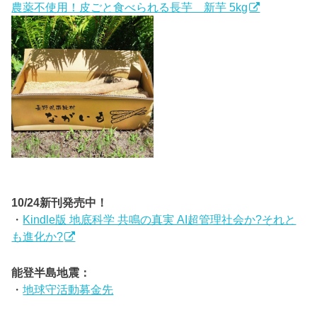
農薬不使用！皮ごと食べられる長芋 新芋 5kg
10/24新刊発売中！
・
Kindle版 地底科学 共鳴の真実 AI超管理社会か?それと
も進化か?
能登半島地震：
・
地球守活動募金先