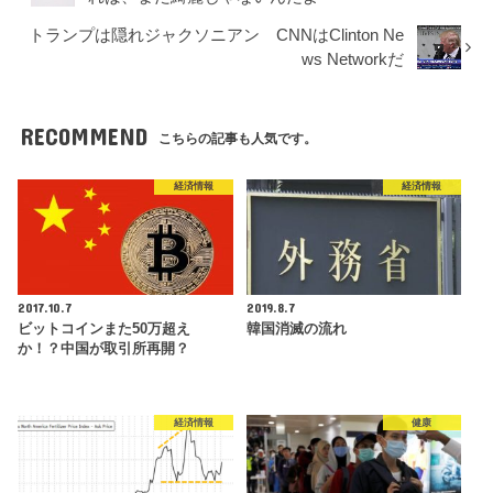
トランプは隠れジャクソニアン CNNはClinton Ne
ws Networkだ
RECOMMEND
こちらの記事も人気です。
経済情報
経済情報
2017.10.7
2019.8.7
ビットコインまた50万超え
韓国消滅の流れ
か！？中国が取引所再開？
経済情報
健康