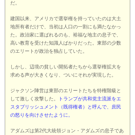
だ。
建国以来、アメリカで選挙権を持っていたのは大土
地所有者だけで、当初は人口の一割にも満たなかっ
た。政治家に選ばれるのも、裕福な地主の息子で、
高い教育を受けた知識人ばかりだった。東部の少数
のエリートが政治を独占していた。
しかし、辺境の貧しい開拓者たちから選挙権拡大を
求める声が大きくなり、ついにそれが実現した。
ジャクソン陣営は東部のエリートたちを特権階級と
して激しく攻撃した。
トランプが共和党主流派をエ
スタブリッシュメント（既得権者）と呼んで、庶民
の怒りを向けさせたように。
アダムズは第2代大統領ジョン・アダムズの息子であ