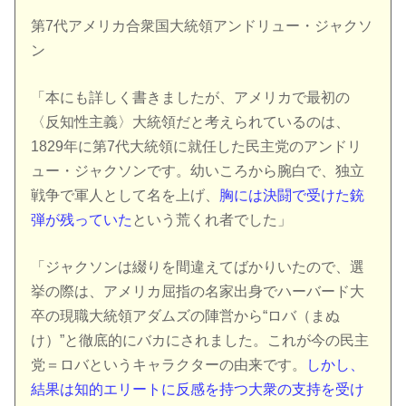
第7代アメリカ合衆国大統領アンドリュー・ジャクソ
ン
「本にも詳しく書きましたが、アメリカで最初の
〈反知性主義〉大統領だと考えられているのは、
1829年に第7代大統領に就任した民主党のアンドリ
ュー・ジャクソンです。幼いころから腕白で、独立
戦争で軍人として名を上げ、
胸には決闘で受けた銃
弾が残っていた
という荒くれ者でした」
「ジャクソンは綴りを間違えてばかりいたので、選
挙の際は、アメリカ屈指の名家出身でハーバード大
卒の現職大統領アダムズの陣営から“ロバ（まぬ
け）”と徹底的にバカにされました。これが今の民主
党＝ロバというキャラクターの由来です。
しかし、
結果は知的エリートに反感を持つ大衆の支持を受け