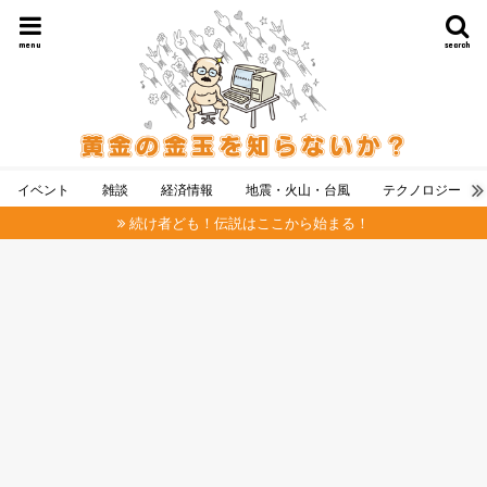
menu
search
イベント
雑談
経済情報
地震・火山・台風
テクノロジー
続け者ども！伝説はここから始まる！