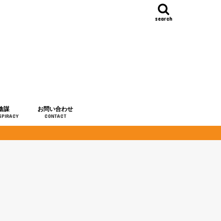
search
陰謀
お問い合わせ
SPIRACY
CONTACT
の歴史
・予言
メディア