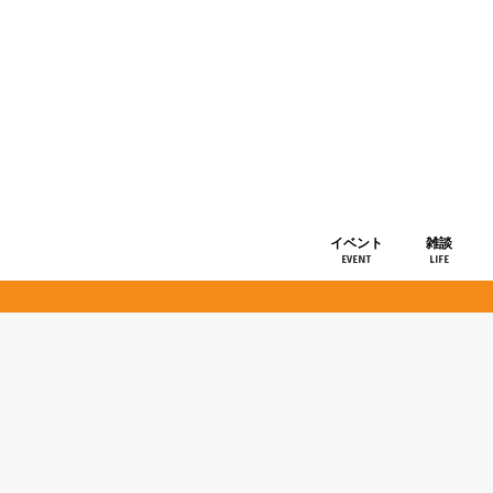
イベント
雑談
EVENT
LIFE
ショップ情
お知らせ