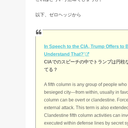
以下、ゼロヘッジから
In Speech to the CIA, Trump Offers t
Understand That?’
CIAでのスピーチの中でトランプは円
てる？
A fifth column is any group of people wh
besieged city—from within, usually in favor
column can be overt or clandestine. Force
external attack. This term is also extende
Clandestine fifth column activities can in
executed within defense lines by secret s