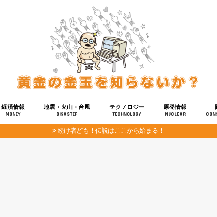
経済情報
地震・火山・台風
テクノロジー
原発情報
MONEY
DISASTER
TECHNOLOGY
NUCLEAR
CON
続け者ども！伝説はここから始まる！
報
健康
宇宙
奴ら
予知
洗脳