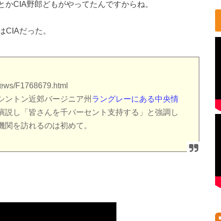
とかCIA野郎どもがやってたんですからね。
CIAだった。
news/F1768679.html
シントン近郊バージニア州
ラングレーにある中央情
演説し「皆さんを千パーセント支持する」と強調し
機関を訪れるのは初めて。