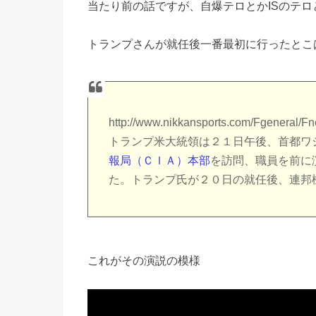
当たり前の話ですが、自爆テロとかISのテロ
トランプさんが就任後一番最初に行ったとこは
http://www.nikkansports.com/Fgeneral/F
トランプ米大統領は２１日午後、首都ワ
報局（ＣＩＡ）本部
を訪問、職員を前に
た。トランプ氏が２０日の就任後、連邦
これがその演説の模様