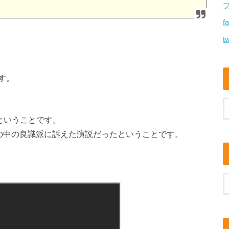
f
tw
す。
ということです。
Aの中の良識派に訴えた演説だったということです。