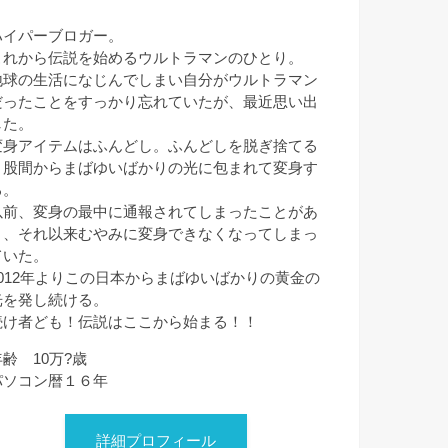
ハイパーブロガー。
これから伝説を始めるウルトラマンのひとり。
地球の生活になじんでしまい自分がウルトラマン
だったことをすっかり忘れていたが、最近思い出
した。
変身アイテムはふんどし。ふんどしを脱ぎ捨てる
と股間からまばゆいばかりの光に包まれて変身す
る。
以前、変身の最中に通報されてしまったことがあ
り、それ以来むやみに変身できなくなってしまっ
ていた。
2012年よりこの日本からまばゆいばかりの黄金の
光を発し続ける。
続け者ども！伝説はここから始まる！！
年齢 10万?歳
パソコン暦１６年
詳細プロフィール