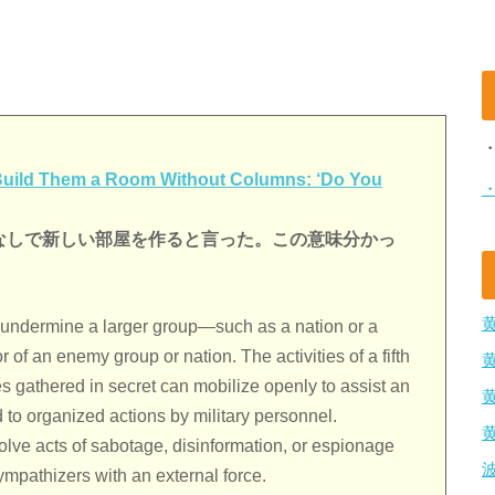
o Build Them a Room Without Columns: ‘Do You
柱なしで新しい部屋を作ると言った。この意味分かっ
o undermine a larger group—such as a nation or a
 of an enemy group or nation. The activities of a fifth
s gathered in secret can mobilize openly to assist an
d to organized actions by military personnel.
volve acts of sabotage, disinformation, or espionage
ympathizers with an external force.