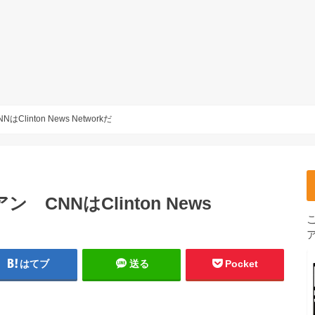
inton News Networkだ
NNはClinton News
はてブ
送る
Pocket