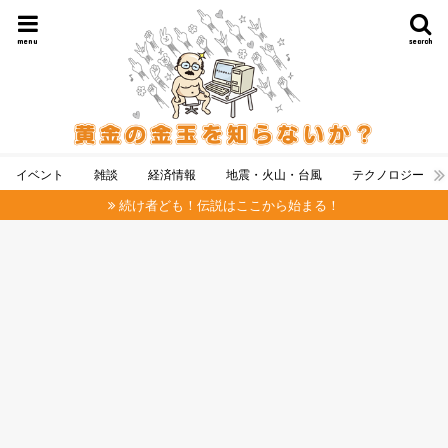
menu
search
イベント
雑談
経済情報
地震・火山・台風
テクノロジー
続け者ども！伝説はここから始まる！