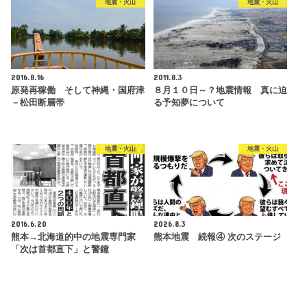
地震・火山
地震・火山
2016.8.16
2011.8.3
原発再稼働 そして神縄・国府津
８月１０日～？地震情報 真に迫
－松田断層帯
る予知夢について
地震・火山
地震・火山
2016.6.20
2026.8.3
熊本→北海道的中の地震専門家
熊本地震 続報④ 次のステージ
「次は首都直下」と警鐘