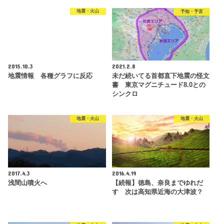
地震・火山
予知・予言
2015.10.3
2021.2.8
地震情報 各種グラフに反応
未だ続いてる首都直下地震の怪文
書 東京マグニチュード8.0との
シンクロ
地震・火山
地震・火山
2017.4.3
2016.4.19
浅間山噴火へ
【続報】徳島、奈良までゆれだ
す 次は高知県近海の大津波？