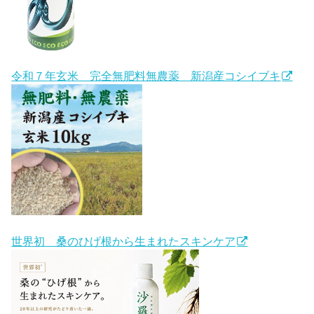
令和７年玄米 完全無肥料無農薬 新潟産コシイブキ
世界初 桑のひげ根から生まれたスキンケア