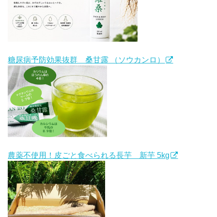
糖尿病予防効果抜群 桑甘露 （ソウカンロ）
農薬不使用！皮ごと食べられる長芋 新芋 5kg