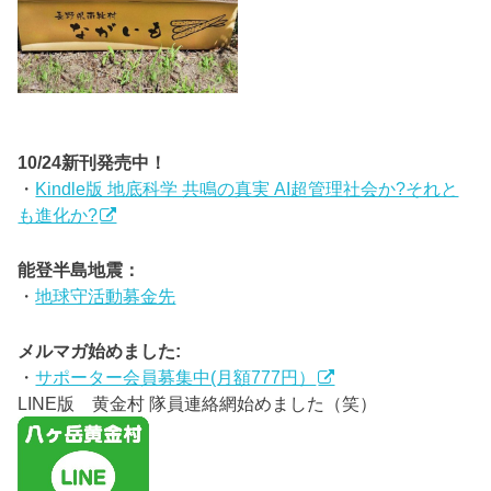
10/24新刊発売中！
・
Kindle版 地底科学 共鳴の真実 AI超管理社会か?それと
も進化か?
能登半島地震：
・
地球守活動募金先
メルマガ始めました:
・
サポーター会員募集中(月額777円）
LINE版 黄金村 隊員連絡網始めました（笑）