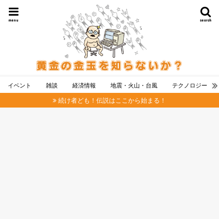
menu
search
イベント
雑談
経済情報
地震・火山・台風
テクノロジー
続け者ども！伝説はここから始まる！