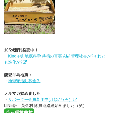
10/24新刊発売中！
・
Kindle版 地底科学 共鳴の真実 AI超管理社会か?それと
も進化か?
能登半島地震：
・
地球守活動募金先
メルマガ始めました:
・
サポーター会員募集中(月額777円）
LINE版 黄金村 隊員連絡網始めました（笑）