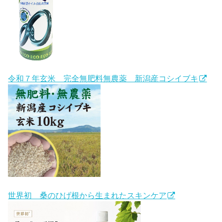
令和７年玄米 完全無肥料無農薬 新潟産コシイブキ
世界初 桑のひげ根から生まれたスキンケア