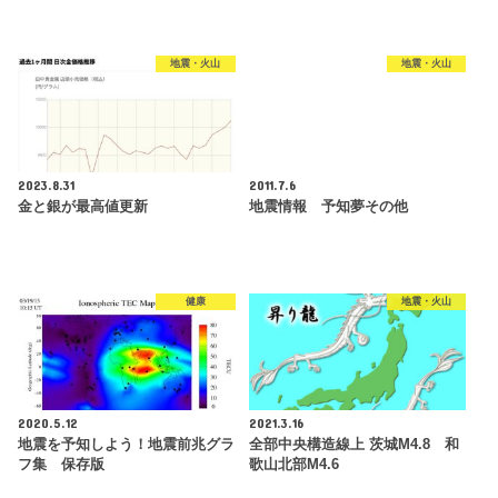
地震・火山
地震・火山
2023.8.31
2011.7.6
金と銀が最高値更新
地震情報 予知夢その他
健康
地震・火山
2020.5.12
2021.3.16
地震を予知しよう！地震前兆グラ
全部中央構造線上 茨城M4.8 和
フ集 保存版
歌山北部M4.6