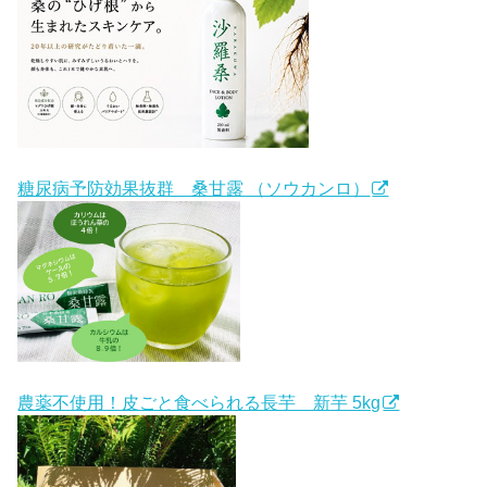
糖尿病予防効果抜群 桑甘露 （ソウカンロ）
農薬不使用！皮ごと食べられる長芋 新芋 5kg