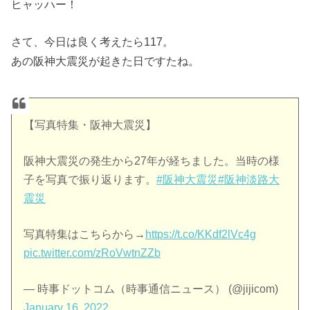
ヒャッハー！
さて、今日は良く考えたら117。
あの阪神大震災が起きた日ですたね。
【写真特集・阪神大震災】
阪神大震災の発生から27年が経ちました。当時の様
子を写真で振り返ります。
#阪神大震災
#阪神淡路大
震災
写真特集はこちらから→
https://t.co/KKdf2lVc4g
pic.twitter.com/zRoVwtnZZb
— 時事ドットコム（時事通信ニュース） (@jijicom)
January 16, 2022