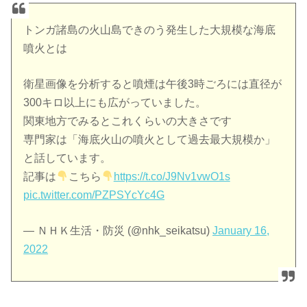
トンガ諸島の火山島できのう発生した大規模な海底
噴火とは
衛星画像を分析すると噴煙は午後3時ごろには直径が
300キロ以上にも広がっていました。
関東地方でみるとこれくらいの大きさです
専門家は「海底火山の噴火として過去最大規模か」
と話しています。
記事は
こちら
https://t.co/J9Nv1vwO1s
pic.twitter.com/PZPSYcYc4G
— ＮＨＫ生活・防災 (@nhk_seikatsu)
January 16,
2022