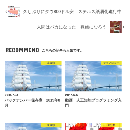
久しぶりにダウ800ドル安 ステルス紙屑化進行中
人間はバカになった 裸族になろう
RECOMMEND
こちらの記事も人気です。
未分類
テクノロジー
2011.7.31
2017.6.5
バックナンバー保存庫 2019年8
動画 人工知能プログラミング入
月
門
未分類
未分類