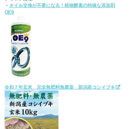
・
オイル交換が不要になる！植物酵素の特殊な添加剤
OE9
令和７年玄米 完全無肥料無農薬 新潟産コシイブキ