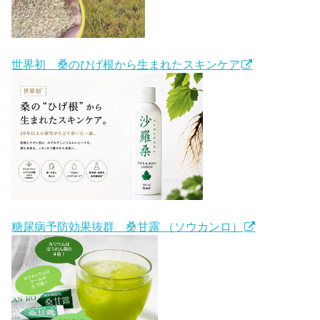
世界初 桑のひげ根から生まれたスキンケア
糖尿病予防効果抜群 桑甘露 （ソウカンロ）