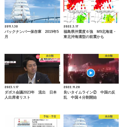
2011.1.30
2022.3.17
バックナンバー保存庫 2019年5
福島県沖震度６強 M9北海道・
月
東北沖海溝型の前震かも
未分類
未分類
2023.1.17
2022.11.28
ダボス会議2023年 流出 日本
良いタイムライン② 中国の反
人出席者リスト
乱 中国４分割開始
予知・予言
未分類