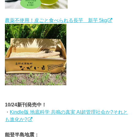
農薬不使用！皮ごと食べられる長芋 新芋 5kg
10/24新刊発売中！
・
Kindle版 地底科学 共鳴の真実 AI超管理社会か?それと
も進化か?
能登半島地震：