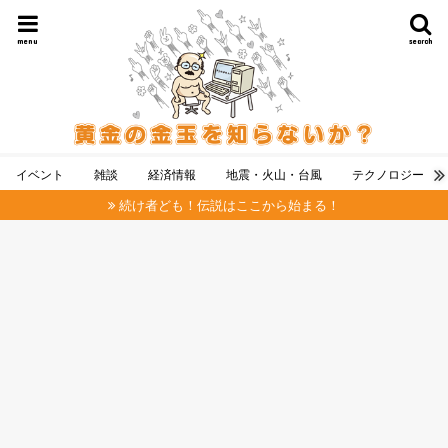
menu
search
イベント
雑談
経済情報
地震・火山・台風
テクノロジー
続け者ども！伝説はここから始まる！