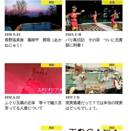
雑談
会員
2018.11.22
2025.2.18
長野温泉旅 薬師平 茜宿（あか
バリ島日記 その④ ついに兄貴
ねじゅく）
邸に到着！
雑談
雑談
2012.6.22
2017.7.13
ふぐり玉蔵の正体 等々で嘘八百
現実逃避だって？では本当の現実
言ってる人達について
はどっちでしょう。
雑談
雑談