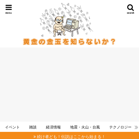
menu
search
イベント
雑談
経済情報
地震・火山・台風
テクノロジー
続け者ども！伝説はここから始まる！