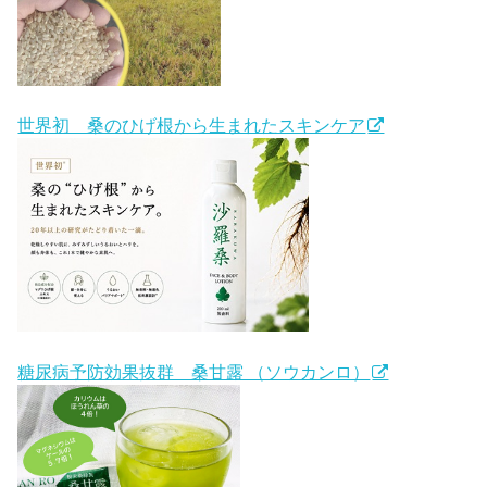
世界初 桑のひげ根から生まれたスキンケア
糖尿病予防効果抜群 桑甘露 （ソウカンロ）