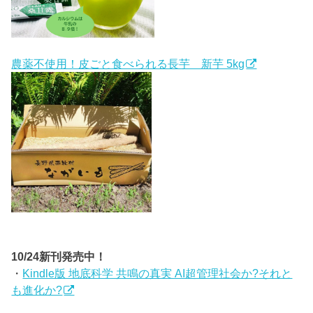
農薬不使用！皮ごと食べられる長芋 新芋 5kg
10/24新刊発売中！
・
Kindle版 地底科学 共鳴の真実 AI超管理社会か?それと
も進化か?