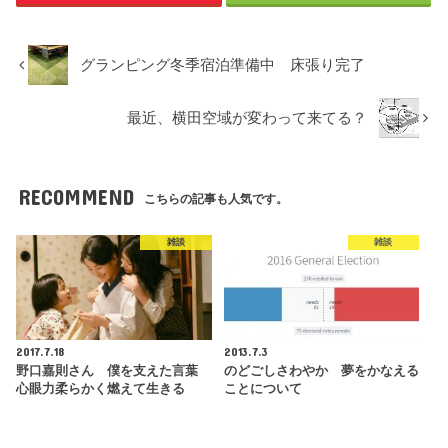
グランピング冬季宿泊準備中 床張り完了
最近、横田空域が変わって来てる？
RECOMMEND
こちらの記事も人気です。
雑談
雑談
2017.7.18
2013.7.3
野口嘉則さん 僕を支えた言葉
のどごしさわやか 夢をかなえる
心眼力柔らかく燃えて生きる
ことについて