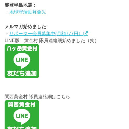
能登半島地震：
・
地球守活動募金先
メルマガ始めました:
・
サポーター会員募集中(月額777円）
LINE版 黄金村 隊員連絡網始めました（笑）
関西黄金村 隊員連絡網はこちら