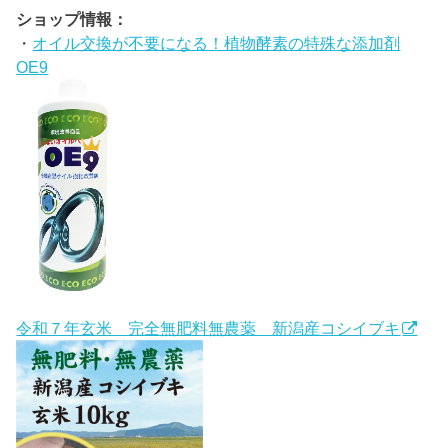
ショップ情報：
・
オイル交換が不要になる！植物酵素の特殊な添加剤
OE9
令和７年玄米 完全無肥料無農薬 新潟産コシイブキ