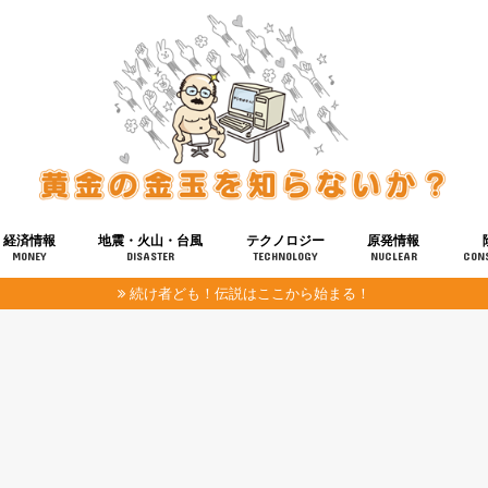
経済情報
地震・火山・台風
テクノロジー
原発情報
MONEY
DISASTER
TECHNOLOGY
NUCLEAR
CON
続け者ども！伝説はここから始まる！
報
健康
宇宙
奴ら
予知
洗脳