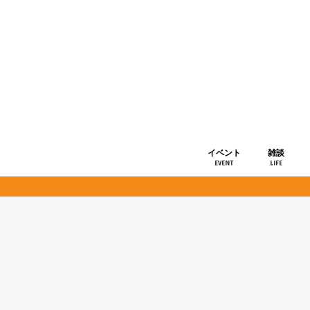
イベント
雑談
EVENT
LIFE
ショップ情
お知らせ