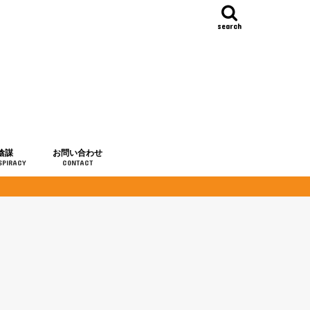
search
陰謀
お問い合わせ
SPIRACY
CONTACT
の歴史
・予言
メディア