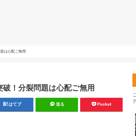
問題は心配ご無用
突破！分裂問題は心配ご無用
はてブ
送る
Pocket