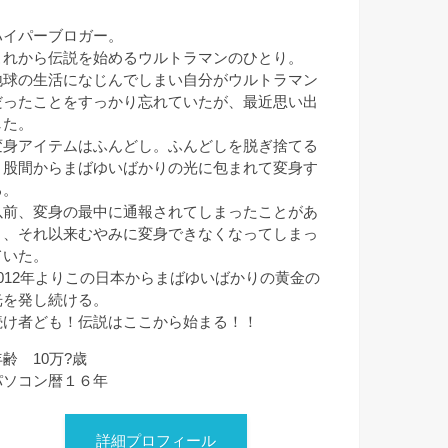
ハイパーブロガー。
これから伝説を始めるウルトラマンのひとり。
地球の生活になじんでしまい自分がウルトラマン
だったことをすっかり忘れていたが、最近思い出
した。
変身アイテムはふんどし。ふんどしを脱ぎ捨てる
と股間からまばゆいばかりの光に包まれて変身す
る。
以前、変身の最中に通報されてしまったことがあ
り、それ以来むやみに変身できなくなってしまっ
ていた。
2012年よりこの日本からまばゆいばかりの黄金の
光を発し続ける。
続け者ども！伝説はここから始まる！！
年齢 10万?歳
パソコン暦１６年
詳細プロフィール