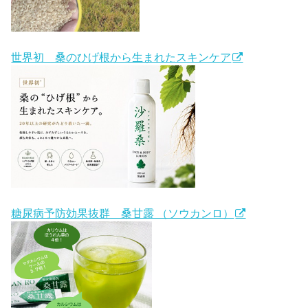
世界初 桑のひげ根から生まれたスキンケア
糖尿病予防効果抜群 桑甘露 （ソウカンロ）