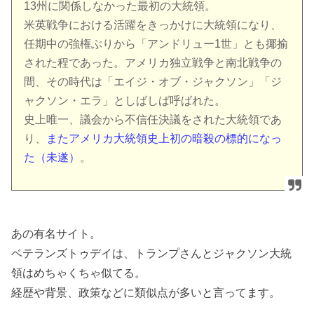
13州に関係しなかった最初の大統領。
米英戦争における活躍をきっかけに大統領になり、
任期中の強権ぶりから「アンドリュー1世」とも揶揄
された程であった。アメリカ独立戦争と南北戦争の
間、その時代は「エイジ・オブ・ジャクソン」「ジ
ャクソン・エラ」としばしば呼ばれた。
史上唯一、議会から不信任決議をされた大統領であ
り、
またアメリカ大統領史上初の暗殺の標的になっ
た（未遂）
。
あの有名サイト。
ベテランズトゥデイは、トランプさんとジャクソン大統
領はめちゃくちゃ似てる。
経歴や背景、政策などに類似点が多いと言ってます。