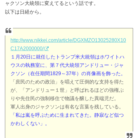
ャクソン大統領に変えてるという話です。
以下は日経から。
http://www.nikkei.com/article/DGXMZO13025280X10
C17A2000000/
１月20日に就任したトランプ米大統領はホワイトハ
ウスの執務室に、第７代大統領アンドリュー・ジャ
クソン（在任期間1829～37年）の肖像画を飾った。
「庶民のための政治」を唱えて圧倒的な支持を得た
が、「アンドリュー１世」と呼ばれるほどの強権ぶ
りや先住民の強制移住で物議を醸した異端児だ。
軍人出身のジャクソンは有名な言葉を残している。
「私は嵐を呼ぶために生まれてきた。静寂など似つ
かわしくない」。