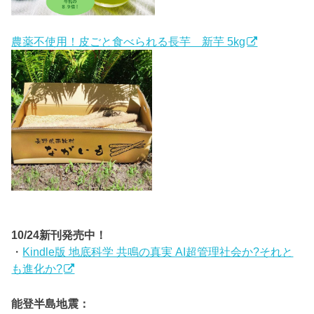
農薬不使用！皮ごと食べられる長芋 新芋 5kg
10/24新刊発売中！
・
Kindle版 地底科学 共鳴の真実 AI超管理社会か?それと
も進化か?
能登半島地震：