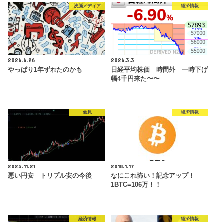
洗脳メディア
経済情報
2026.6.26
2026.3.3
やっぱり1年ずれたのかも
日経平均株価 時間外 一時下げ
幅4千円来た〜〜
会員
経済情報
2025.11.21
2018.1.17
悪い円安 トリプル安の今後
なにこれ怖い！記念アップ！
1BTC=106万！！
経済情報
経済情報