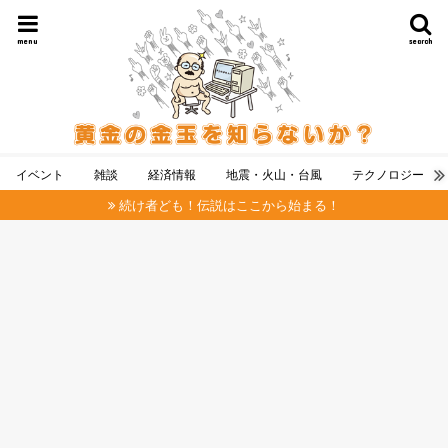
menu
search
イベント
雑談
経済情報
地震・火山・台風
テクノロジー
続け者ども！伝説はここから始まる！