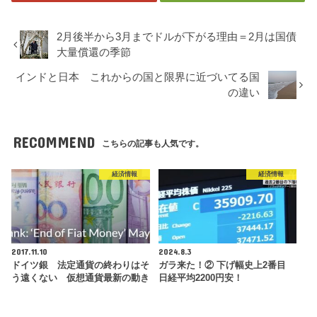
2月後半から3月までドルが下がる理由＝2月は国債
大量償還の季節
インドと日本 これからの国と限界に近づいてる国
の違い
RECOMMEND
こちらの記事も人気です。
経済情報
経済情報
2017.11.10
2024.8.3
ドイツ銀 法定通貨の終わりはそ
ガラ来た！② 下げ幅史上2番目
う遠くない 仮想通貨最新の動き
日経平均2200円安！