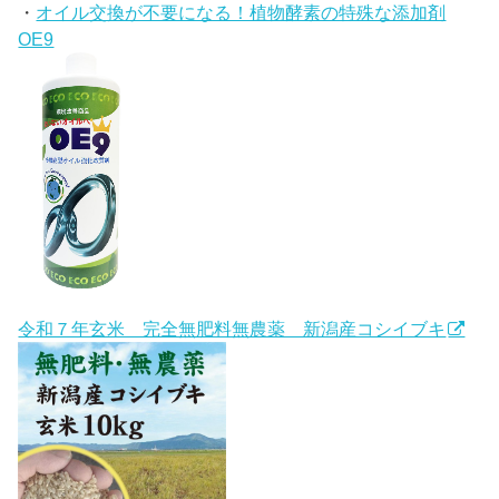
・
オイル交換が不要になる！植物酵素の特殊な添加剤
OE9
令和７年玄米 完全無肥料無農薬 新潟産コシイブキ