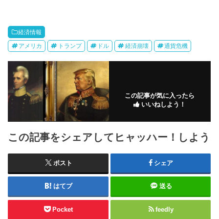
経済情報
アメリカ
トランプ
ドル
経済崩壊
通貨危機
この記事が気に入ったら
いいねしよう！
この記事をシェアしてヒャッハー！しよう
ポスト
シェア
はてブ
送る
Pocket
feedly