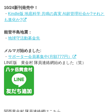
10/24新刊発売中！
・
Kindle版 地底科学 共鳴の真実 AI超管理社会か?それと
も進化か?
能登半島地震：
・
地球守活動募金先
メルマガ始めました:
・
サポーター会員募集中(月額777円）
LINE版 黄金村 隊員連絡網始めました（笑）
関西黄金村 隊員連絡網はこちら