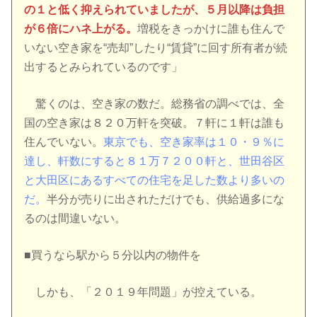
の１と低く抑えられていましたが、５月以降は負担
が６倍にハネ上がる。
増税をきっかけに誰も住んで
いない空き家を“売却”したり“賃貸”に回す所有者が続
出するとみられているのです」
驚くのは、空き家の数だ。総務省の調べでは、全
国の空き家は８２０万軒を突破。７軒に１軒は誰も
住んでいない。
東京でも、空き家率は１０・９％に
達し、軒数にすると８１万７２００軒と、世田谷区
と大田区にあるすべての住宅を足した数より多いの
だ。
半分が売りに出されただけでも、供給過多にな
るのは間違いない。
■買うなら駅から５分以内の物件を
しかも、「２０１９年問題」が控えている。