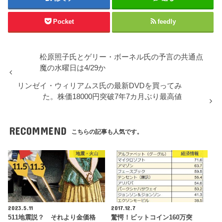
Pocket
feedly
松原照子氏とゲリー・ボーネル氏の予言の共通点
魔の水曜日は4/29か
リンゼイ・ウィリアムス氏の最新DVDを買ってみ
た。株価18000円突破7年7カ月ぶり最高値
RECOMMEND
こちらの記事も人気です。
地震・火山
経済情報
2023.5.11
2017.12.7
511地震説？ それより金価格
驚愕！ビットコイン160万突