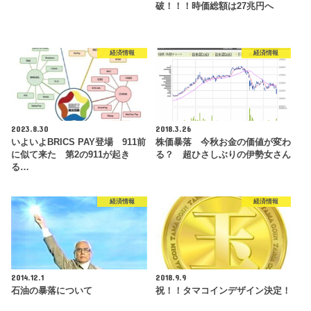
破！！！時価総額は27兆円へ
経済情報
経済情報
2023.8.30
2018.3.26
いよいよBRICS PAY登場 911前
株価暴落 今秋お金の価値が変わ
に似て来た 第2の911が起き
る？ 超ひさしぶりの伊勢女さん
る…
経済情報
経済情報
2014.12.1
2018.9.9
石油の暴落について
祝！！タマコインデザイン決定！