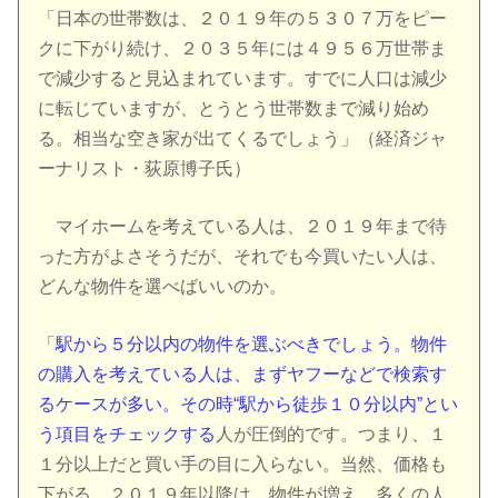
「日本の世帯数は、２０１９年の５３０７万をピー
クに下がり続け、２０３５年には４９５６万世帯ま
で減少すると見込まれています。すでに人口は減少
に転じていますが、とうとう世帯数まで減り始め
る。相当な空き家が出てくるでしょう」（経済ジャ
ーナリスト・荻原博子氏）
マイホームを考えている人は、２０１９年まで待
った方がよさそうだが、それでも今買いたい人は、
どんな物件を選べばいいのか。
「
駅から５分以内の物件を選ぶべきでしょう。物件
の購入を考えている人は、まずヤフーなどで検索す
るケースが多い。その時“駅から徒歩１０分以内”とい
う項目をチェックする
人が圧倒的です。つまり、１
１分以上だと買い手の目に入らない。当然、価格も
下がる。２０１９年以降は、物件が増え、多くの人