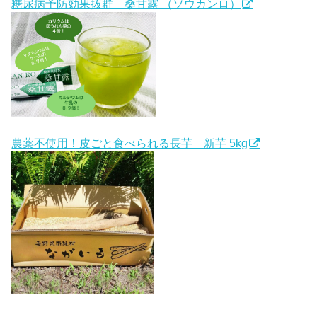
糖尿病予防効果抜群 桑甘露 （ソウカンロ）
農薬不使用！皮ごと食べられる長芋 新芋 5kg