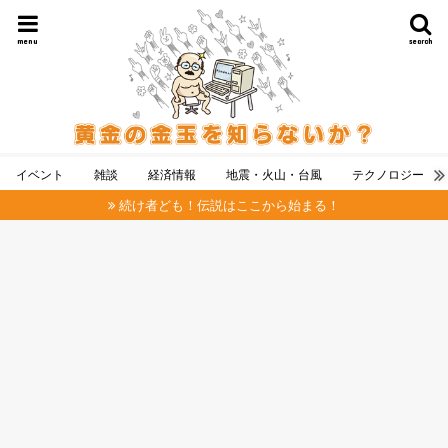
menu
search
イベント
雑談
経済情報
地震・火山・台風
テクノロジー
続け者ども！伝説はここから始まる！