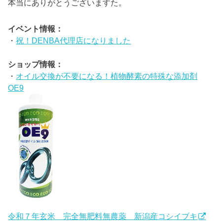
本当にありがとうございますた。
イベント情報：
・
祝！DENBA代理店になりました
ショップ情報：
・
オイル交換が不要になる！植物酵素の特殊な添加剤
OE9
令和７年玄米 完全無肥料無農薬 新潟産コシイブキ