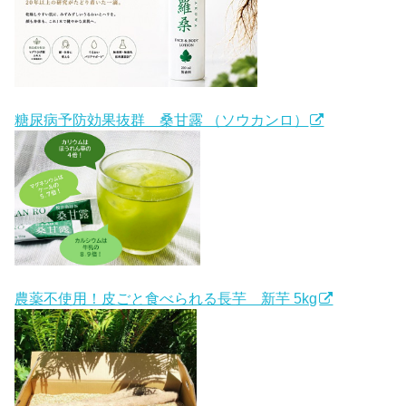
糖尿病予防効果抜群 桑甘露 （ソウカンロ）
農薬不使用！皮ごと食べられる長芋 新芋 5kg