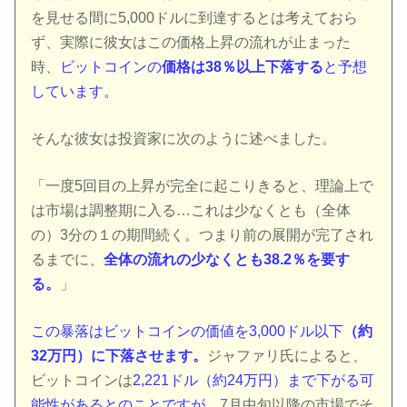
を見せる間に5,000ドルに到達するとは考えておら
ず、実際に彼女はこの価格上昇の流れが止まった
時、
ビットコインの
価格は38％以上下落する
と予想
しています。
そんな彼女は投資家に次のように述べました。
「一度5回目の上昇が完全に起こりきると、理論上で
は市場は調整期に入る…これは少なくとも（全体
の）3分の１の期間続く。つまり前の展開が完了され
るまでに、
全体の流れの少なくとも38.2％を要す
る。
」
この暴落はビットコインの価値を3,000ドル以下
（約
32万円）に下落させます。
ジャファリ氏によると、
ビットコインは
2,221ドル（約24万円）まで下がる可
能性があるとのことですが
、7月中旬以降の市場でそ