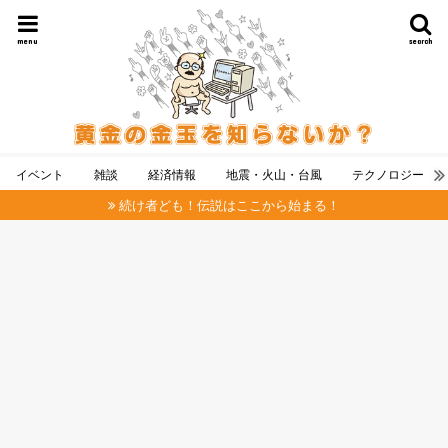
menu
search
イベント
雑談
経済情報
地震・火山・台風
テクノロジー
続け者ども！伝説はここから始まる！