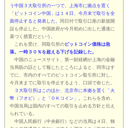
う中国３大取引所の一つで、上海市に拠点を置く
「ビットコイン中国」は１４日、今月末で取引を全
面停止すると発表した。
同日付で取引口座の新規開
設も停止した。中国政府が今月初めに出した通達に
基づく措置だという。
これを受け、同取引所の
ビットコイン価格は急
落。一時３０％を超える下げを記録した。
中国のニュースサイト、第一財経網が上海の金融
当局筋の話として報じたところによると、同市はす
でに、市内のすべてのビットコイン取引所に対し、
今月末までに取引を停止するよう、口頭で命じた。
３大取引所はこのほか、北京市に本拠を置く「火
幣（フオビ）」と「ＯＫコイン」。
これらを含め、
中国当局は国内のすべての取引を止める方針と伝え
られている。
中国人民銀行（中央銀行）などの当局は４日、独