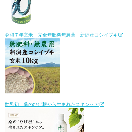
令和７年玄米 完全無肥料無農薬 新潟産コシイブキ
世界初 桑のひげ根から生まれたスキンケア