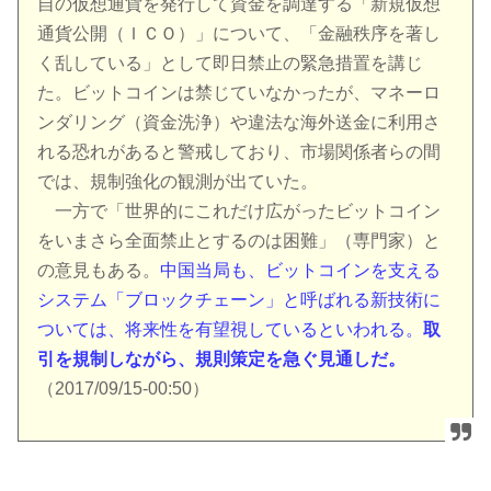
自の仮想通貨を発行して資金を調達する「新規仮想
通貨公開（ＩＣＯ）」について、「金融秩序を著し
く乱している」として即日禁止の緊急措置を講じ
た。ビットコインは禁じていなかったが、マネーロ
ンダリング（資金洗浄）や違法な海外送金に利用さ
れる恐れがあると警戒しており、市場関係者らの間
では、規制強化の観測が出ていた。
一方で「世界的にこれだけ広がったビットコイン
をいまさら全面禁止とするのは困難」（専門家）と
の意見もある。
中国当局も、ビットコインを支える
システム「ブロックチェーン」と呼ばれる新技術に
ついては、将来性を有望視しているといわれる。
取
引を規制しながら、規則策定を急ぐ見通しだ。
（2017/09/15-00:50）