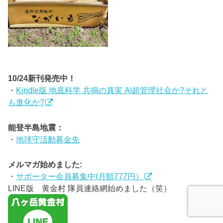
10/24新刊発売中！
・
Kindle版 地底科学 共鳴の真実 AI超管理社会か?それと
も進化か?
能登半島地震：
・
地球守活動募金先
メルマガ始めました:
・
サポーター会員募集中(月額777円）
LINE版 黄金村 隊員連絡網始めました（笑）