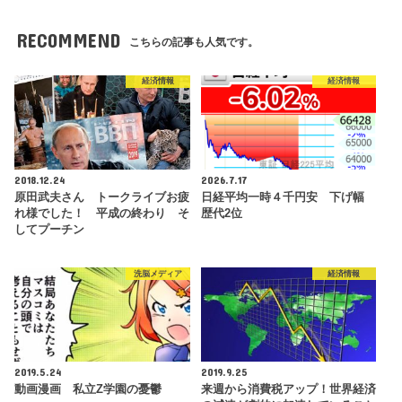
RECOMMEND
こちらの記事も人気です。
経済情報
経済情報
2018.12.24
2026.7.17
原田武夫さん トークライブお疲
日経平均一時４千円安 下げ幅
れ様でした！ 平成の終わり そ
歴代2位
してプーチン
洗脳メディア
経済情報
2019.5.24
2019.9.25
動画漫画 私立Z学園の憂鬱
来週から消費税アップ！世界経済