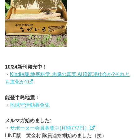
10/24新刊発売中！
・
Kindle版 地底科学 共鳴の真実 AI超管理社会か?それと
も進化か?
能登半島地震：
・
地球守活動募金先
メルマガ始めました:
・
サポーター会員募集中(月額777円）
LINE版 黄金村 隊員連絡網始めました（笑）