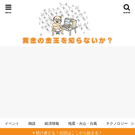
menu
search
イベント
雑談
経済情報
地震・火山・台風
テクノロジー
続け者ども！伝説はここから始まる！