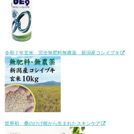
令和７年玄米 完全無肥料無農薬 新潟産コシイブキ
世界初 桑のひげ根から生まれたスキンケア