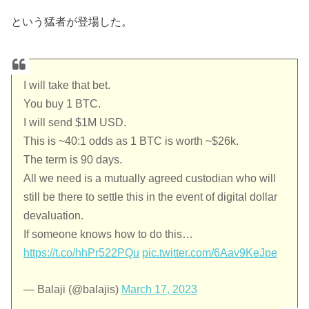
という猛者が登場した。
I will take that bet.
You buy 1 BTC.
I will send $1M USD.
This is ~40:1 odds as 1 BTC is worth ~$26k.
The term is 90 days.
All we need is a mutually agreed custodian who will
still be there to settle this in the event of digital dollar
devaluation.
If someone knows how to do this…
https://t.co/hhPr522PQu
pic.twitter.com/6Aav9KeJpe
— Balaji (@balajis)
March 17, 2023