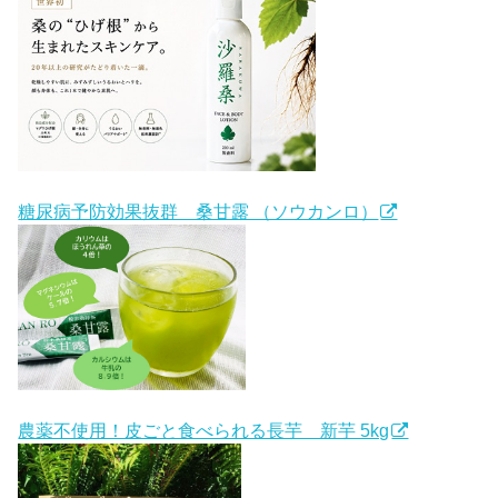
糖尿病予防効果抜群 桑甘露 （ソウカンロ）
農薬不使用！皮ごと食べられる長芋 新芋 5kg