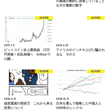
の減速が劇的に加速していること
を示す最新の数字
経済情報
経済情報
2017.1.5
2014.6.10
ビットコイン史上最高値 13万
アメリカのインチキ上げに騙され
円突破！狂乱相場へ bitflyerで
るな その２
の購…
経済情報
経済情報
2016.6.13
2018.12.11
仮想通貨の現状① これから来る
日本を選んで後悔した中国人と
世界について
1940年のシンクロ