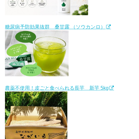
糖尿病予防効果抜群 桑甘露 （ソウカンロ）
農薬不使用！皮ごと食べられる長芋 新芋 5kg