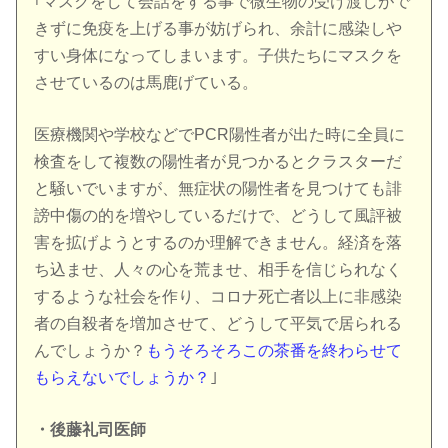
｢マスクをして会話をする事で微生物の受け渡しがで
きずに免疫を上げる事が妨げられ、余計に感染しや
すい身体になってしまいます。子供たちにマスクを
させているのは馬鹿げている。
医療機関や学校などでPCR陽性者が出た時に全員に
検査をして複数の陽性者が見つかるとクラスターだ
と騒いでいますが、無症状の陽性者を見つけても誹
謗中傷の的を増やしているだけで、どうして風評被
害を拡げようとするのか理解できません。経済を落
ち込ませ、人々の心を荒ませ、相手を信じられなく
するような社会を作り、コロナ死亡者以上に非感染
者の自殺者を増加させて、どうして平気で居られる
んでしょうか？
もうそろそろこの茶番を終わらせて
もらえないでしょうか？
｣
・後藤礼司医師