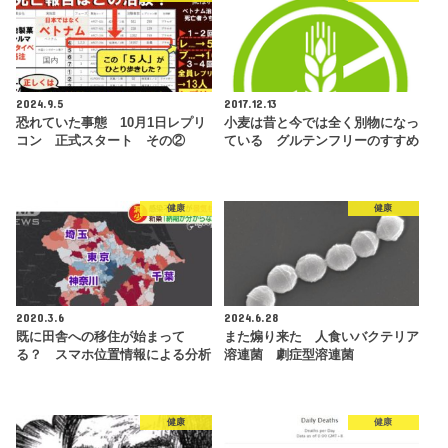
2024.9.5
2017.12.13
恐れていた事態 10月1日レプリ
小麦は昔と今では全く別物になっ
コン 正式スタート その②
ている グルテンフリーのすすめ
健康
健康
2020.3.6
2024.6.28
既に田舎への移住が始まって
また煽り来た 人食いバクテリア
る？ スマホ位置情報による分析
溶連菌 劇症型溶連菌
健康
健康