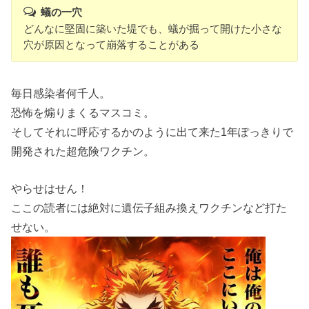
蟻の一穴
どんなに堅固に築いた堤でも、蟻が掘って開けた小さな
穴が原因となって崩落することがある
毎日感染者何千人。
恐怖を煽りまくるマスコミ。
そしてそれに呼応するかのように出て来た1年ぽっきりで
開発された超危険ワクチン。
やらせはせん！
ここの読者には絶対に遺伝子組み換えワクチンなど打た
せない。