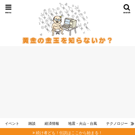
menu
search
イベント
雑談
経済情報
地震・火山・台風
テクノロジー
続け者ども！伝説はここから始まる！