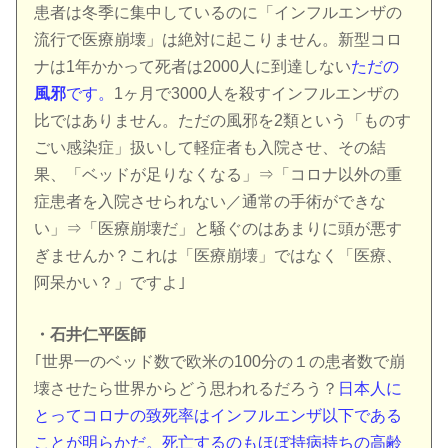
患者は冬季に集中しているのに「インフルエンザの
流行で医療崩壊」は絶対に起こりません。新型コロ
ナは1年かかって死者は2000人に到達しない
ただの
風邪
です。
1ヶ月で3000人を殺すインフルエンザの
比ではありません。ただの風邪を2類という「ものす
ごい感染症」扱いして軽症者も入院させ、その結
果、「ベッドが足りなくなる」⇒「コロナ以外の重
症患者を入院させられない／通常の手術ができな
い」⇒「医療崩壊だ」と騒ぐのはあまりに頭が悪す
ぎませんか？これは「医療崩壊」ではなく「医療、
阿呆かい？」ですよ｣
・石井仁平医師
｢世界一のベッド数で欧米の100分の１の患者数で崩
壊させたら世界からどう思われるだろう？
日本人に
とってコロナの致死率はインフルエンザ以下である
ことが明らかだ。死亡するのもほぼ持病持ちの高齢