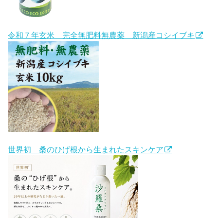
令和７年玄米 完全無肥料無農薬 新潟産コシイブキ
世界初 桑のひげ根から生まれたスキンケア