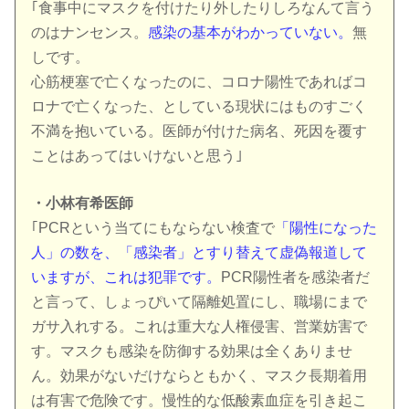
｢食事中にマスクを付けたり外したりしろなんて言う
のはナンセンス。
感染の基本がわかっていない。
無
しです。
心筋梗塞で亡くなったのに、コロナ陽性であればコ
ロナで亡くなった、としている現状にはものすごく
不満を抱いている。医師が付けた病名、死因を覆す
ことはあってはいけないと思う｣
・小林有希医師
｢PCRという当てにもならない検査で
「陽性になった
人」の数を、「感染者」とすり替えて虚偽報道して
いますが、これは犯罪です。
PCR陽性者を感染者だ
と言って、しょっぴいて隔離処置にし、職場にまで
ガサ入れする。これは重大な人権侵害、営業妨害で
す。マスクも感染を防御する効果は全くありませ
ん。効果がないだけならともかく、マスク長期着用
は有害で危険です。慢性的な低酸素血症を引き起こ