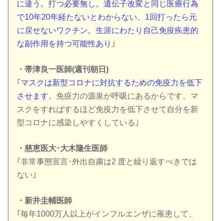
に違う。打つ必要無し。遺伝子改変と同じ医療行為
で10年20年経たないとわからない。1回打ったら元
に戻せないワクチン。生涯にわたり自己免疫疾患的
な副作用を持つ可能性あり
｣
・帯津良一医師(週刊朝日)
｢
マスクは新型コロナに対抗するための免疫力を低下
させます。
免疫力の源泉が呼吸にあるからです。マ
スクをすればするほど免疫力を低下させて自分を新
型コロナに感染しやすくしている｣
・慈恵医大･大木隆生医師
｢非常事態宣言･外出自粛は2 度と繰り返すべきでは
ない｣
・新井圭輔医師
｢毎年1000万人以上がインフルエンザに罹患して、