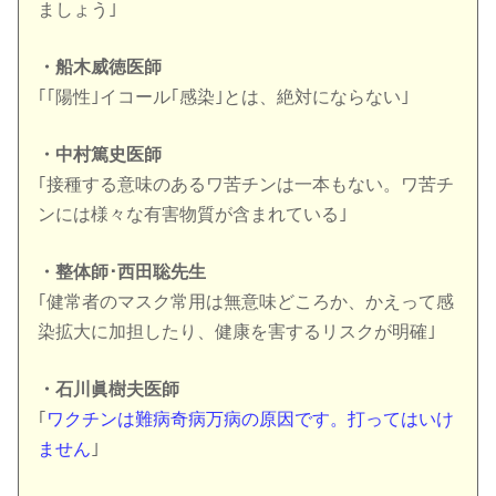
ましょう｣
・船木威徳医師
｢｢陽性｣イコール｢感染｣とは、絶対にならない｣
・中村篤史医師
｢接種する意味のあるワ苦チンは一本もない。ワ苦チ
ンには様々な有害物質が含まれている｣
・整体師･西田聡先生
｢健常者のマスク常用は無意味どころか、かえって感
染拡大に加担したり、健康を害するリスクが明確｣
・石川眞樹夫医師
｢
ワクチンは難病奇病万病の原因です。打ってはいけ
ません
｣