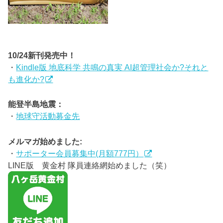
10/24新刊発売中！
・
Kindle版 地底科学 共鳴の真実 AI超管理社会か?それと
も進化か?
能登半島地震：
・
地球守活動募金先
メルマガ始めました:
・
サポーター会員募集中(月額777円）
LINE版 黄金村 隊員連絡網始めました（笑）