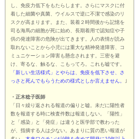
し、免疫力低下をもたらします。さらにマスクに付
着した細菌や真菌、ウイルスで逆に不潔で感染のリ
スクが高まります。また、装着２時間後から記憶を
司る海馬の細胞が死に始め、長期着用で認知症や子
供の発達障害の危険が出てきます。人の表情が読み
取れないことから小児には重大な精神発達障害、コ
ミュニケーション障害も懸念されます。三密を避
け、寄るな、触るな、こもってろ。これも嘘です。
「新しい生活様式」とやらは、免疫を低下させ、さ
っさと死んでもらうための様式としか言えません。
｣
・正木稔子医師
「日々繰り返される報道の偏りと嘘。未だに陽性者
数を報道する時に検査件数は報道しない。「陽性」
と「感染」と「発症」は違うと医学部で教わった
が、指摘する人は少ない。あまりに質の悪い報道が
多い。
本来ワクチンは治験を含めて開発に10年以上