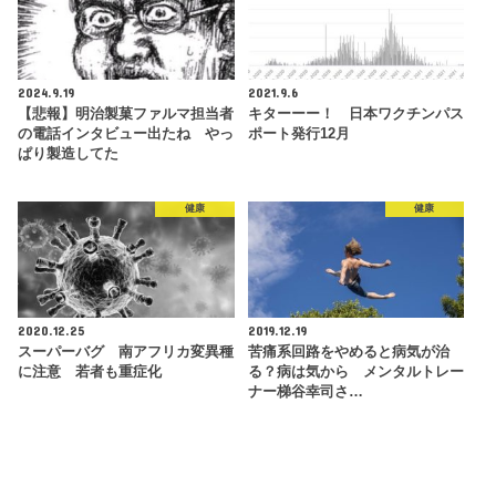
2024.9.19
2021.9.6
【悲報】明治製菓ファルマ担当者
キターーー！ 日本ワクチンパス
の電話インタビュー出たね やっ
ポート発行12月
ぱり製造してた
健康
健康
2020.12.25
2019.12.19
スーパーバグ 南アフリカ変異種
苦痛系回路をやめると病気が治
に注意 若者も重症化
る？病は気から メンタルトレー
ナー梯谷幸司さ…