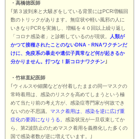
・高橋徳医師
｢第３波到来と大騒ぎをしている背景にはPCR増幅回
数のトリックがあります。無症状や軽い風邪の人に
いきなりPCRを実施し、増幅を４０回以上繰り返し
「コロナ感染者」と診断しているのが現状。
人類が
かつて接種されたことのないDNA・RNAワクチンだ
けに、免疫系の暴走や遺伝子異常など何が起きるか
分かりません。打つな！新コロナワクチン
｣
・竹林直紀医師
｢ウィルスや細菌などが付着したままの同一マスクの
常時着用は、感染のリスクを高めてしまうという極
めて当たり前の考え方が、感染症専門家が何故でき
ないのか不思議。
マスク着用は、感染を逆に広げ重
症化の要因になりうる。
感染状況が一旦収束してか
ら、第2波防止のためマスク着用を義務化した多くの
国で感染者数が逆に増えています。｣