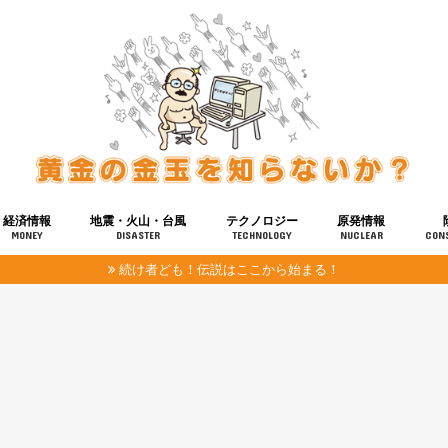
経済情報
地震・火山・台風
テクノロジー
原発情報
MONEY
DISASTER
TECHNOLOGY
NUCLEAR
CON
続け者ども！伝説はここから始まる！
報
健康
宇宙
奴ら
予知
洗脳