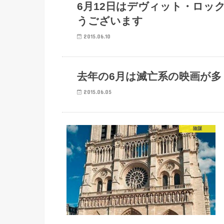
陰謀
6月12日はデヴィット・ロッ
うございます
2015.06.10
陰謀
去年の6月は滅亡系の映画が
2015.06.05
陰謀