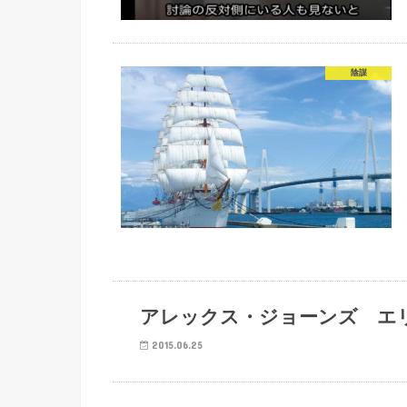
陰謀
陰謀
アレックス・ジョーンズ エ
2015.06.25