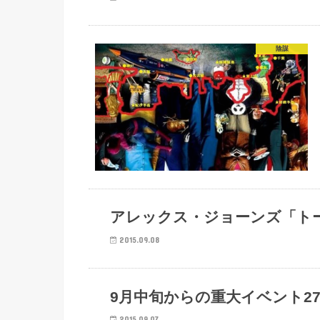
陰謀
陰謀
アレックス・ジョーンズ「ト
2015.09.08
陰謀
9月中旬からの重大イベント2
2015.09.07