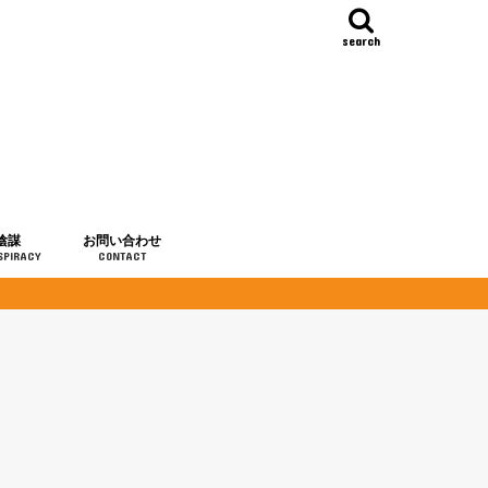
search
陰謀
お問い合わせ
SPIRACY
CONTACT
の歴史
・予言
メディア