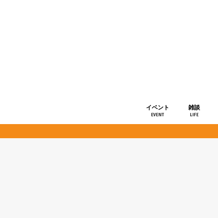
イベント
雑談
EVENT
LIFE
ショップ情
お知らせ