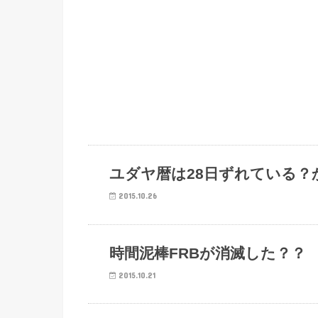
陰謀
ユダヤ暦は28日ずれている？
2015.10.26
陰謀
時間泥棒FRBが消滅した？？
2015.10.21