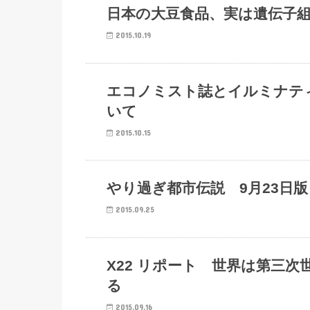
陰謀
日本の大豆食品、実は遺伝子
2015.10.19
陰謀
エコノミスト誌とイルミナテ
いて
2015.10.15
陰謀
やり過ぎ都市伝説 9月23日
2015.09.25
陰謀
X22 リポート 世界は第三
る
2015.09.16