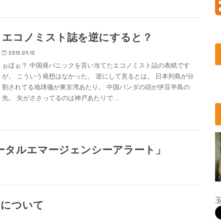
エコノミスト誌を逆にすると？
2015.09.12
ぉほぉ？ 中国発パニックを言い当てたエコノミスト誌の表紙です
が。 こういう発想はなかった。 逆にして見るとは。 日本列島が分
割されてる地球儀が東京湾あたり。 中国パンダの頭が伊豆半島の
先。 矢がささってるのは神戸あたりで…
ータルエマージェンシーアラート」
7について