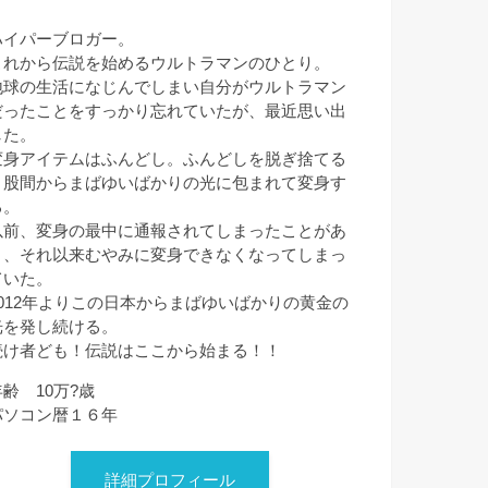
ハイパーブロガー。
これから伝説を始めるウルトラマンのひとり。
地球の生活になじんでしまい自分がウルトラマン
だったことをすっかり忘れていたが、最近思い出
した。
変身アイテムはふんどし。ふんどしを脱ぎ捨てる
と股間からまばゆいばかりの光に包まれて変身す
る。
以前、変身の最中に通報されてしまったことがあ
り、それ以来むやみに変身できなくなってしまっ
ていた。
2012年よりこの日本からまばゆいばかりの黄金の
光を発し続ける。
続け者ども！伝説はここから始まる！！
年齢 10万?歳
パソコン暦１６年
詳細プロフィール