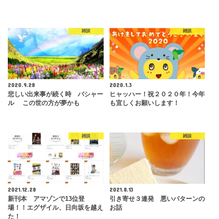
雑談
雑談
2020.9.28
2020.1.3
悲しい出来事が続く時 バシャー
ヒャッハー！祝２０２０年！今年
ル この世の方が夢かも
も宜しくお願いします！
雑談
雑談
2021.12.28
2021.8.13
新刊本 アマゾンで13位登
引き寄せ３連発 悪いパターンの
場！！エグザイル、日向坂を越え
お話
た！