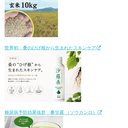
世界初 桑のひげ根から生まれたスキンケア
糖尿病予防効果抜群 桑甘露 （ソウカンロ）