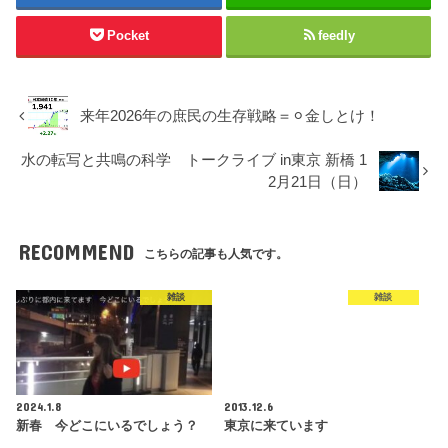
Pocket
feedly
来年2026年の庶民の生存戦略＝⚪︎金しとけ！
水の転写と共鳴の科学 トークライブ in東京 新橋 1
2月21日（日）
RECOMMEND
こちらの記事も人気です。
雑談
雑談
2024.1.8
2013.12.6
新春 今どこにいるでしょう？
東京に来ています