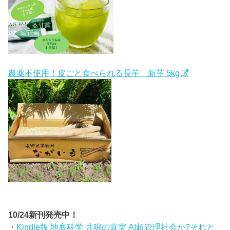
農薬不使用！皮ごと食べられる長芋 新芋 5kg
10/24新刊発売中！
・
Kindle版 地底科学 共鳴の真実 AI超管理社会か?それと