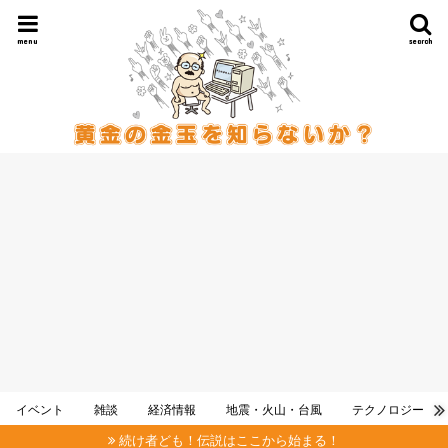
menu
search
イベント
雑談
経済情報
地震・火山・台風
テクノロジー
続け者ども！伝説はここから始まる！