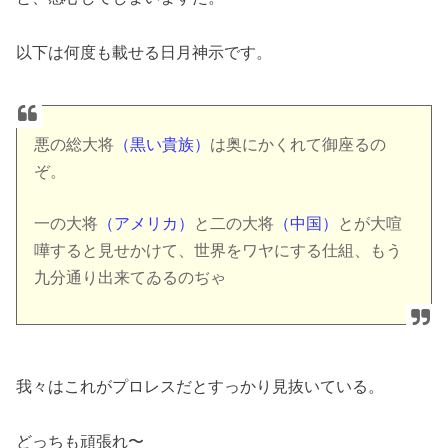
以下は何度も載せる日月神示です。
悪の総大将
（黒い貴族）
は奥にかくれて御座るの
ぞ。
一の大将
（アメリカ）
と二の大将
（中国）
とが大喧
嘩すると見せかけて、世界をワヤにする仕組、もう
九分通り出来てゐるのぢゃ
我々はこれがプロレスだとすっかり見抜いている。
どっちも頑張れ〜