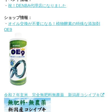
・
祝！DENBA代理店になりました
ショップ情報：
・
オイル交換が不要になる！植物酵素の特殊な添加剤
OE9
令和７年玄米 完全無肥料無農薬 新潟産コシイブキ