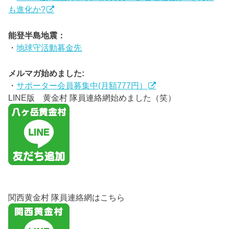
も進化か?
能登半島地震：
・
地球守活動募金先
メルマガ始めました:
・
サポーター会員募集中(月額777円）
LINE版 黄金村 隊員連絡網始めました（笑）
関西黄金村 隊員連絡網はこちら