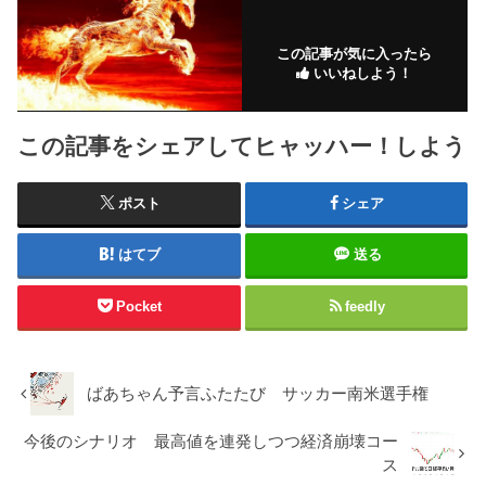
この記事が気に入ったら
いいねしよう！
この記事をシェアしてヒャッハー！しよう
ポスト
シェア
はてブ
送る
Pocket
feedly
ばあちゃん予言ふたたび サッカー南米選手権
今後のシナリオ 最高値を連発しつつ経済崩壊コー
ス