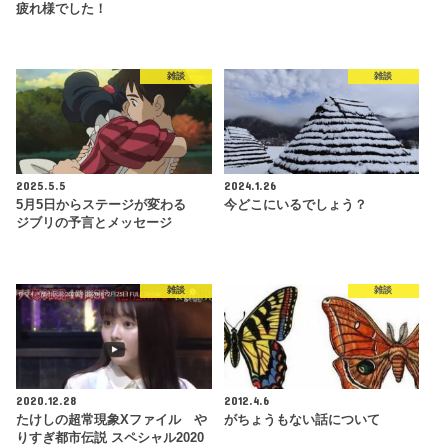
疲れ様でした！
雑談
雑談
2025.5.5
2024.1.26
5月5日からステージが変わる
今どこにいるでしょう？
ジブリの予言とメッセージ
雑談
雑談
2020.12.28
2012.4.6
たけしの超常現象Xファイル や
がちょうもない話について
りすぎ都市伝説 スペシャル2020