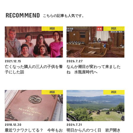
RECOMMEND
こちらの記事も人気です。
雑談
雑談
2021.12.15
2026.7.27
亡くなった隣人の三人の子供を養
なんか潮目が変わって来ました
子にした話
ね 水瓶座時代へ
雑談
雑談
2018.12.30
2024.7.31
最近ワクワクしてる？ 今年もお
明日から八のつく日 岩戸開き