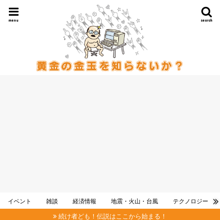
menu
search
イベント
雑談
経済情報
地震・火山・台風
テクノロジー
続け者ども！伝説はここから始まる！