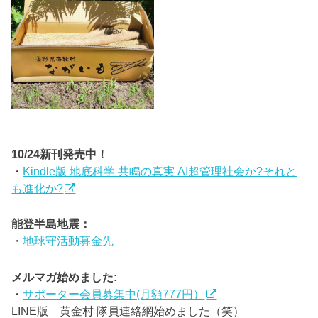
10/24新刊発売中！
・
Kindle版 地底科学 共鳴の真実 AI超管理社会か?それと
も進化か?
能登半島地震：
・
地球守活動募金先
メルマガ始めました:
・
サポーター会員募集中(月額777円）
LINE版 黄金村 隊員連絡網始めました（笑）