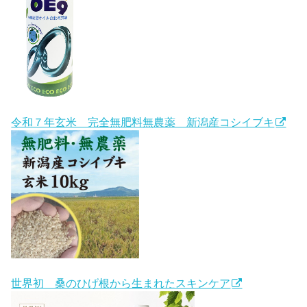
令和７年玄米 完全無肥料無農薬 新潟産コシイブキ
世界初 桑のひげ根から生まれたスキンケア