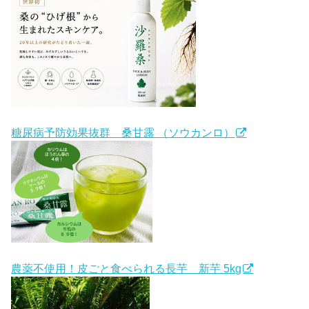
糖尿病予防効果抜群 桑甘露 （ソウカンロ）
農薬不使用！皮ごと食べられる長芋 新芋 5kg