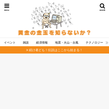
menu
search
イベント
雑談
経済情報
地震・火山・台風
テクノロジー
続け者ども！伝説はここから始まる！