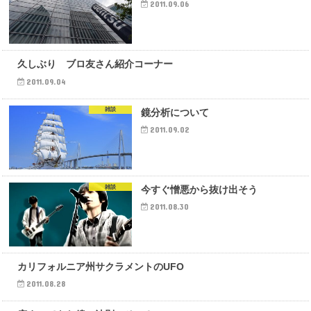
2011.09.06
雑談
久しぶり ブロ友さん紹介コーナー
2011.09.04
雑談
鏡分析について
2011.09.02
雑談
今すぐ憎悪から抜け出そう
2011.08.30
雑談
カリフォルニア州サクラメントのUFO
2011.08.28