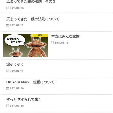
雑談
広まってきた鏡の法則 その２
2011.08.25
雑談
広まってきた 鏡の法則について
2011.08.17
雑談
本当はみんな家族
2011.08.14
雑談
涙そうそう
2011.08.12
雑談
On Your Mark 位置について！
2011.08.06
雑談
ずっと見守られて来た
2011.07.25