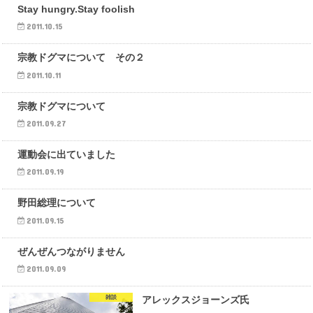
雑談
Stay hungry.Stay foolish
2011.10.15
雑談
宗教ドグマについて その２
2011.10.11
雑談
宗教ドグマについて
2011.09.27
雑談
運動会に出ていました
2011.09.19
雑談
野田総理について
2011.09.15
雑談
ぜんぜんつながりません
2011.09.09
雑談
アレックスジョーンズ氏