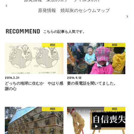
原発情報 焼却灰のセシウムマップ
RECOMMEND
こちらの記事も人気です。
雑談
雑談
2014.3.31
2014.9.12
どっちの地球に住むか やはり感
妻の長電話を聞いてました。
謝の心
雑談
雑談