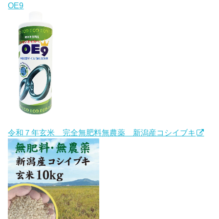
OE9
令和７年玄米 完全無肥料無農薬 新潟産コシイブキ