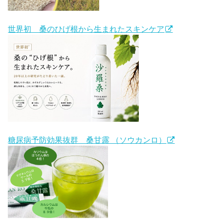
世界初 桑のひげ根から生まれたスキンケア
糖尿病予防効果抜群 桑甘露 （ソウカンロ）