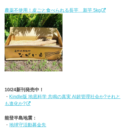
農薬不使用！皮ごと食べられる長芋 新芋 5kg
10/24新刊発売中！
・
Kindle版 地底科学 共鳴の真実 AI超管理社会か?それと
も進化か?
能登半島地震：
・
地球守活動募金先