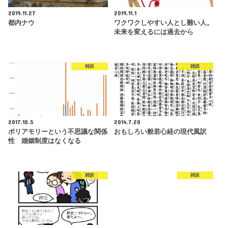
2019.11.27
2019.11.1
都内ナウ
ワクワクしやすい人とし難い人。
未来を変えるには過去から
雑談
雑談
2017.10.5
2014.7.20
ポリアモリーという不思議な関係
おもしろい般若心経の現代風訳
性 婚姻制度はなくなる
雑談
雑談