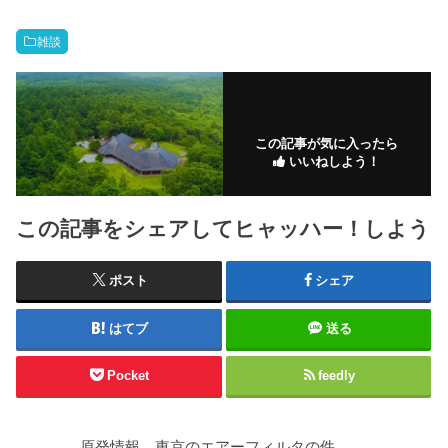
雑談
この記事が気に入ったら
いいねしよう！
この記事をシェアしてヒャッハー！しよう
ポスト
シェア
はてブ
送る
Pocket
feedly
原発情報 東京のエアーフィルタの件