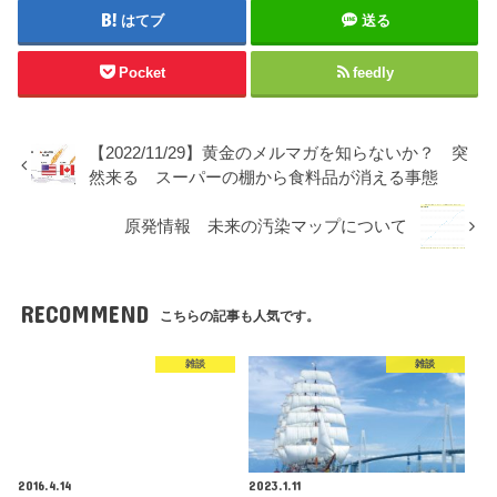
はてブ
送る
Pocket
feedly
【2022/11/29】黄金のメルマガを知らないか？ 突
然来る スーパーの棚から食料品が消える事態
原発情報 未来の汚染マップについて
RECOMMEND
こちらの記事も人気です。
雑談
雑談
2016.4.14
2023.1.11