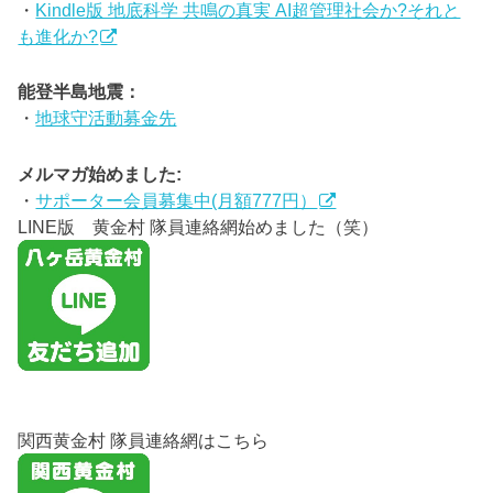
・
Kindle版 地底科学 共鳴の真実 AI超管理社会か?それと
も進化か?
能登半島地震：
・
地球守活動募金先
メルマガ始めました:
・
サポーター会員募集中(月額777円）
LINE版 黄金村 隊員連絡網始めました（笑）
関西黄金村 隊員連絡網はこちら