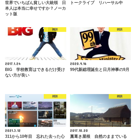
世界でいちばん貧しい大統領 日
トークライブ リハーサル中
本人は本当に幸せですか？ノーカ
ット版
雑談
雑談
2017.1.24
2020.9.16
BIG 学校教育はできるだけ受け
99代新総理誕生と日月神事の9月
ない方が良い
雑談
雑談
2021.3.12
2017.10.20
311から10年目 忘れた去った心
藁葺き屋根 自然のままでいる