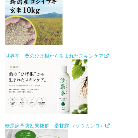
世界初 桑のひげ根から生まれたスキンケア
糖尿病予防効果抜群 桑甘露 （ソウカンロ）