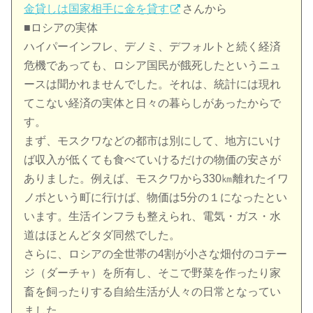
金貸しは国家相手に金を貸す
さんから
■ロシアの実体
ハイパーインフレ、デノミ、デフォルトと続く経済
危機であっても、ロシア国民が餓死したというニュ
ースは聞かれませんでした。それは、統計には現れ
てこない経済の実体と日々の暮らしがあったからで
す。
まず、モスクワなどの都市は別にして、地方にいけ
ば収入が低くても食べていけるだけの物価の安さが
ありました。例えば、モスクワから330㎞離れたイワ
ノボという町に行けば、物価は5分の１になったとい
います。生活インフラも整えられ、電気・ガス・水
道はほとんどタダ同然でした。
さらに、ロシアの全世帯の4割が小さな畑付のコテー
ジ（ダーチャ）を所有し、そこで野菜を作ったり家
畜を飼ったりする自給生活が人々の日常となってい
ました。