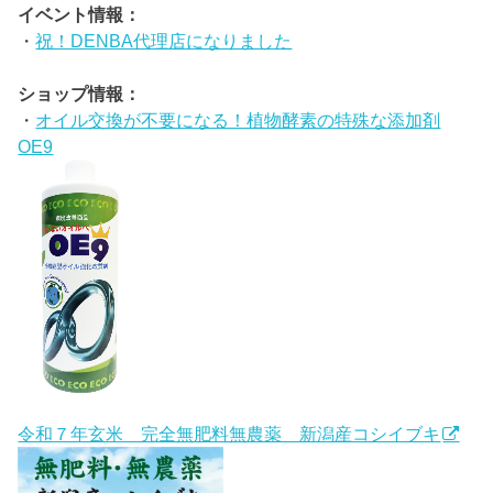
イベント情報：
・
祝！DENBA代理店になりました
ショップ情報：
・
オイル交換が不要になる！植物酵素の特殊な添加剤
OE9
令和７年玄米 完全無肥料無農薬 新潟産コシイブキ