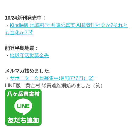
10/24新刊発売中！
・
Kindle版 地底科学 共鳴の真実 AI超管理社会か?それと
も進化か?
能登半島地震：
・
地球守活動募金先
メルマガ始めました:
・
サポーター会員募集中(月額777円）
LINE版 黄金村 隊員連絡網始めました（笑）