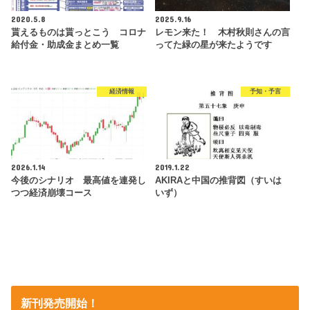
2020.5.8
2025.9.16
貰えるものは貰っとこう コロナ
レモン来た！ 木村秋則さんの言
給付金・助成金まとめ一覧
ってた緑の星が来たようです
経済情報
予知・予言
2026.1.14
2019.1.22
今後のシナリオ 最高値を連発し
AKIRAと中国の推背図（すいは
つつ経済崩壊コース
いず）
新刊発売開始！