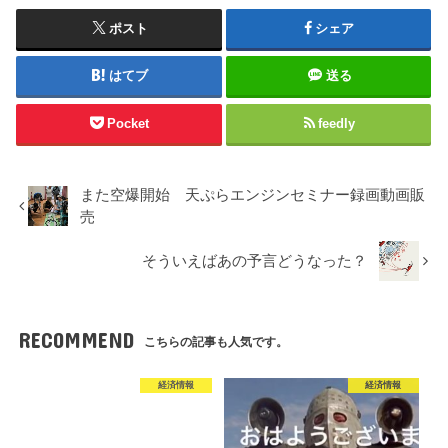
ポスト
シェア
はてブ
送る
Pocket
feedly
また空爆開始 天ぷらエンジンセミナー録画動画販
売
そういえばあの予言どうなった？
RECOMMEND
こちらの記事も人気です。
経済情報
経済情報