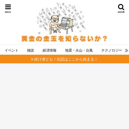
menu
search
イベント
雑談
経済情報
地震・火山・台風
テクノロジー
続け者ども！伝説はここから始まる！