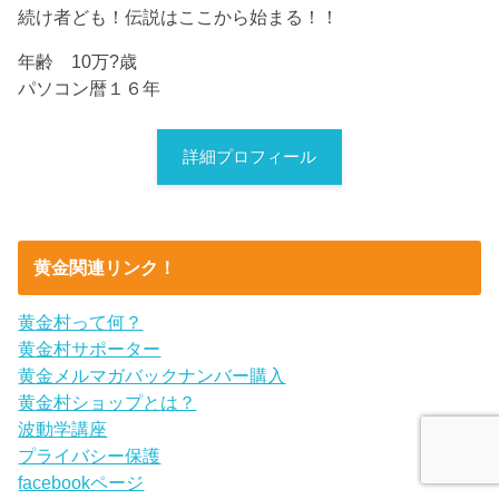
続け者ども！伝説はここから始まる！！
年齢 10万?歳
パソコン暦１６年
詳細プロフィール
黄金関連リンク！
黄金村って何？
黄金村サポーター
黄金メルマガバックナンバー購入
黄金村ショップとは？
波動学講座
プライバシー保護
facebookページ