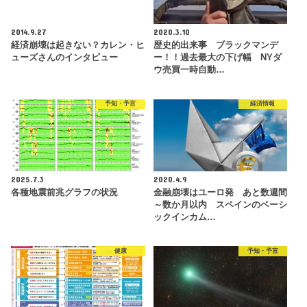
2014.9.27
2020.3.10
経済崩壊は起きない？カレン・ヒ
歴史的出来事 ブラックマンデ
ューズさんのインタビュー
ー！！過去最大の下げ幅 NYダ
ウ売買一時自動…
予知・予言
経済情報
2025.7.3
2020.4.9
各種地震前兆グラフの状況
金融崩壊はユーロ発 あと数週間
～数か月以内 スペインのベーシ
ックインカム…
健康
予知・予言