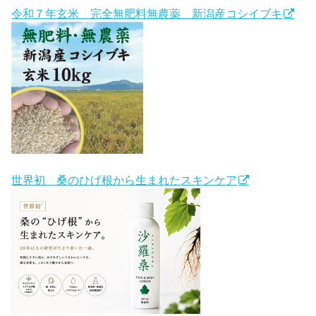
令和７年玄米 完全無肥料無農薬 新潟産コシイブキ
世界初 桑のひげ根から生まれたスキンケア