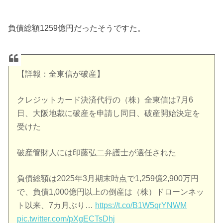
負債総額1259億円だったそうですた。
【詳報：全東信が破産】
クレジットカード決済代行の（株）全東信は7月6
日、大阪地裁に破産を申請し同日、破産開始決定を
受けた
破産管財人には印藤弘二弁護士が選任された
負債総額は2025年3月期末時点で1,259億2,900万円
で、負債1,000億円以上の倒産は（株）ドローンネッ
ト以来、7カ月ぶり…
https://t.co/B1W5qrYNWM
pic.twitter.com/pXgECTsDhj