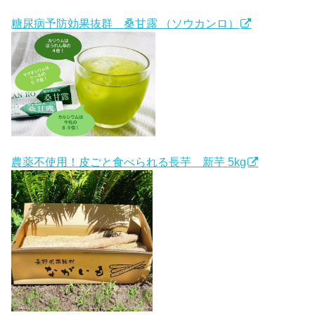
糖尿病予防効果抜群 桑甘露 （ソウカンロ）
農薬不使用！皮ごと食べられる長芋 新芋 5kg