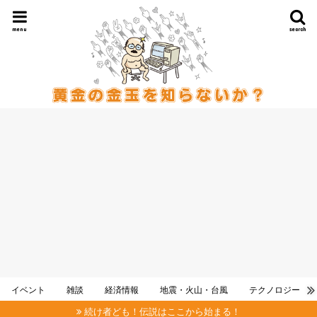
menu
search
イベント
雑談
経済情報
地震・火山・台風
テクノロジー
続け者ども！伝説はここから始まる！