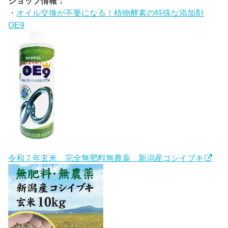
ショップ情報：
・
オイル交換が不要になる！植物酵素の特殊な添加剤
OE9
令和７年玄米 完全無肥料無農薬 新潟産コシイブキ