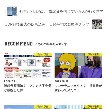
列車が別れる話 陰謀論を信じている人が行く世界
GDP戦後最大の落ち込み 日経平均の金換算グラフ
RECOMMEND
こちらの記事も人気です。
予知・予言
予知・予言
2026.7.7
2024.10.17
連鎖倒産開始？ クレカ大手企業
マンデラエフェクト？ 世界線が
が破綻した件
変わって来た？
予知・予言
予知・予言