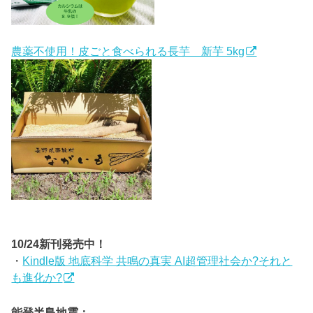
農薬不使用！皮ごと食べられる長芋 新芋 5kg
10/24新刊発売中！
・
Kindle版 地底科学 共鳴の真実 AI超管理社会か?それと
も進化か?
能登半島地震：