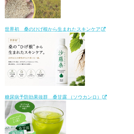
世界初 桑のひげ根から生まれたスキンケア
糖尿病予防効果抜群 桑甘露 （ソウカンロ）