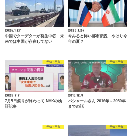
2026.1.27
2025.1.24
中国でクーデターが発生中② 未
今みると怖い都市伝説 やはり今
来では中国が存在してない
年の夏？
予知・予言
予知・予言
2025.7.7
2016.12.9
7月5日祭りが終わって NHKの検
バシャールさん 2016年～2050年
証記事
までの話
予知・予言
予知・予言