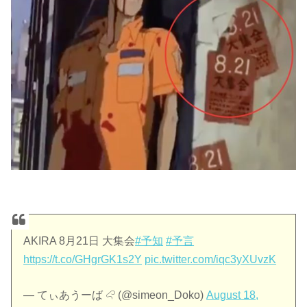
AKIRA 8月21日 大集会
#予知
#予言
https://t.co/GHgrGK1s2Y
pic.twitter.com/iqc3yXUvzK
— てぃあうーば 𔒅 (@simeon_Doko)
August 18,