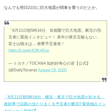
なんでも明日21日に巨大地震が関東を襲うのだとか。
「8月21日朝5時16分、首都圏で巨大地震」断言の預
言者に緊急インタビュー！ 来年の東京五輪もない、
富士山噴火は… 衝撃予言連発！
https://t.co/elcE9KAEoc
— トカナ／TOCANA 知的好奇心の扉【公式】
(@DailyTocana)
August 19, 2020
「8月21日朝5時16分、横浜・東京で巨大地震が起きる」
政財界で話題の当たりまくる予言者が断言!! 緊急独占イン
タビュー！前編