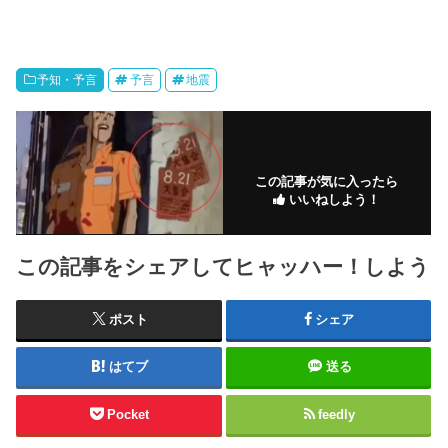
予知・予言
予言
地震
この記事が気に入ったら
いいねしよう！
この記事をシェアしてヒャッハー！しよう
ポスト
シェア
はてブ
送る
Pocket
feedly