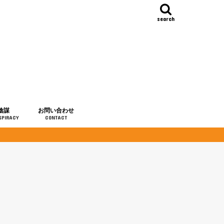
search
陰謀
お問い合わせ
SPIRACY
CONTACT
の歴史
・予言
メディア