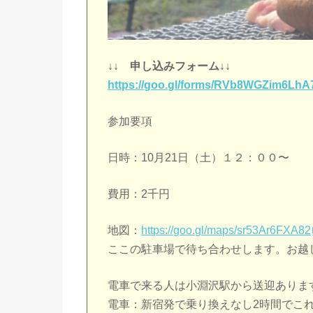
↓↓ 申し込みフォーム↓↓
https://goo.gl/forms/RVb8WGZim6LhA
参加要項
日時：10月21日（土）１２：００〜
費用：2千円
地図：
https://goo.gl/maps/sr53Ar6FXA82
ここの駐車場で待ち合わせします。お越
電車で来る人は小淵沢駅から送迎ありま
電車：新宿発で乗り換えなし2時間で