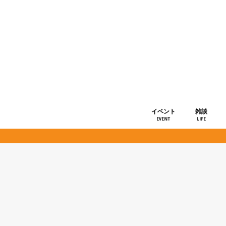
イベント
雑談
EVENT
LIFE
ショップ情
お知らせ