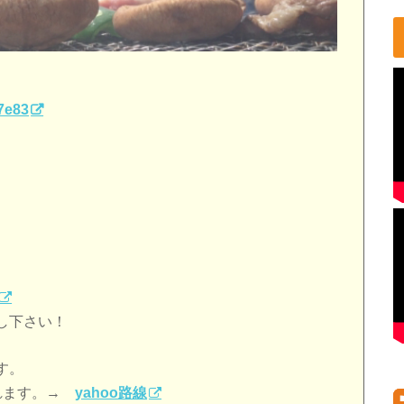
7e83
し下さい！
す。
これます。→
yahoo路線