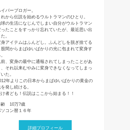
ハイパーブロガー。
これから伝説を始めるウルトラマンのひとり。
地球の生活になじんでしまい自分がウルトラマン
だったことをすっかり忘れていたが、最近思い出
した。
変身アイテムはふんどし。ふんどしを脱ぎ捨てる
と股間からまばゆいばかりの光に包まれて変身す
る。
以前、変身の最中に通報されてしまったことがあ
り、それ以来むやみに変身できなくなってしまっ
ていた。
2012年よりこの日本からまばゆいばかりの黄金の
光を発し続ける。
続け者ども！伝説はここから始まる！！
年齢 10万?歳
パソコン暦１６年
詳細プロフィール