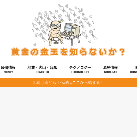
経済情報
地震・火山・台風
テクノロジー
原発情報
MONEY
DISASTER
TECHNOLOGY
NUCLEAR
CON
続け者ども！伝説はここから始まる！
報
健康
宇宙
奴ら
予知
洗脳