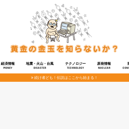
経済情報
地震・火山・台風
テクノロジー
原発情報
MONEY
DISASTER
TECHNOLOGY
NUCLEAR
CON
続け者ども！伝説はここから始まる！
報
健康
宇宙
奴ら
予知
洗脳