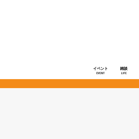
イベント
雑談
EVENT
LIFE
ショップ情
お知らせ