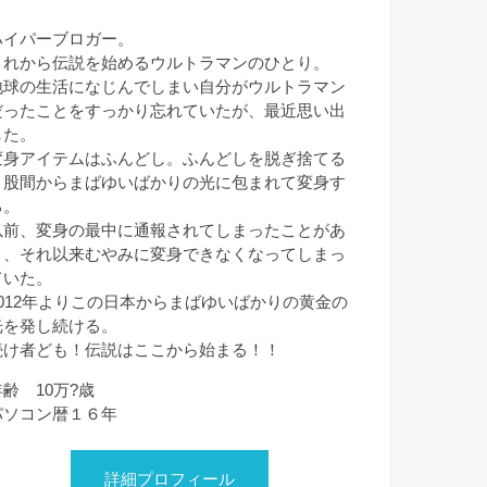
ハイパーブロガー。
これから伝説を始めるウルトラマンのひとり。
地球の生活になじんでしまい自分がウルトラマン
だったことをすっかり忘れていたが、最近思い出
した。
変身アイテムはふんどし。ふんどしを脱ぎ捨てる
と股間からまばゆいばかりの光に包まれて変身す
る。
以前、変身の最中に通報されてしまったことがあ
り、それ以来むやみに変身できなくなってしまっ
ていた。
2012年よりこの日本からまばゆいばかりの黄金の
光を発し続ける。
続け者ども！伝説はここから始まる！！
年齢 10万?歳
パソコン暦１６年
詳細プロフィール