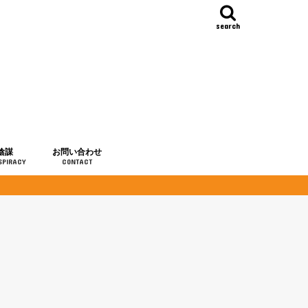
search
陰謀
お問い合わせ
SPIRACY
CONTACT
の歴史
・予言
メディア