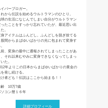
ハイパーブロガー。
これから伝説を始めるウルトラマンのひとり。
地球の生活になじんでしまい自分がウルトラマン
だったことをすっかり忘れていたが、最近思い出
した。
変身アイテムはふんどし。ふんどしを脱ぎ捨てる
と股間からまばゆいばかりの光に包まれて変身す
る。
以前、変身の最中に通報されてしまったことがあ
り、それ以来むやみに変身できなくなってしまっ
ていた。
2012年よりこの日本からまばゆいばかりの黄金の
光を発し続ける。
続け者ども！伝説はここから始まる！！
年齢 10万?歳
パソコン暦１６年
詳細プロフィール