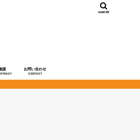
search
陰謀
お問い合わせ
SPIRACY
CONTACT
の歴史
・予言
メディア